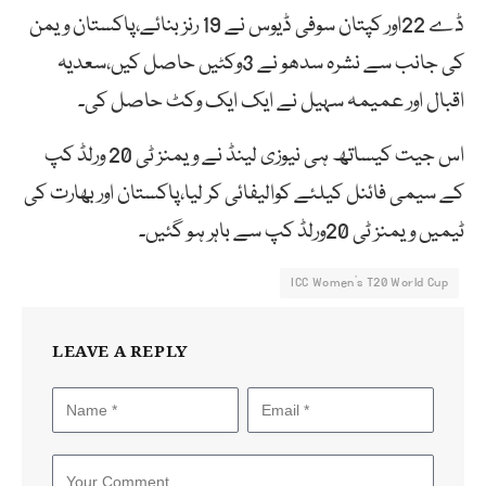
ڈے 22اور کپتان سوفی ڈیوس نے 19 رنز بنائے،پاکستان ویمن
کی جانب سے نشرہ سدھو نے 3وکٹیں حاصل کیں،سعدیہ
اقبال اور عمیمہ سہیل نے ایک ایک وکٹ حاصل کی۔
اس جیت کیساتھ ہی نیوزی لینڈ نے ویمنز ٹی 20 ورلڈ کپ
کے سیمی فائنل کیلئے کوالیفائی کر لیا،پاکستان اور بھارت کی
ٹیمیں ویمنز ٹی 20ورلڈ کپ سے باہر ہو گئیں۔
ICC Women's T20 World Cup
LEAVE A REPLY