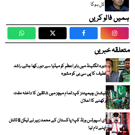
کل ہوگا
ہمیں فالو کریں
WhatsApp
Twitter
Facebook
Faceboo
متعلقہ خبریں
دورہ انگلینڈ میں بابر اعظم کو میڈیا سے دور رکھا جائے، راشد
لطیف کا پی سی بی کو مشورہ
نیشنل چیمپئنز کپ: تمام میچز میں شائقین کا داخلہ مفت
رکھنے کا اعلان
ای اسپورٹس ورلڈ کپ؛ پاکستان کے محمد زبیر نے ٹیکن 8 ٹائٹل
اپنے نام لیا