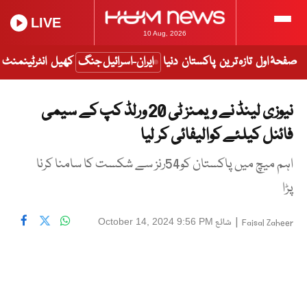
LIVE
10 Aug, 2026
صفحۂ اول
تازہ ترین
پاکستان
دنیا
ایران-اسرائیل جنگ
کھیل
انٹرٹینمنٹ
نیوزی لینڈ نے ویمنز ٹی 20 ورلڈ کپ کے سیمی
فائنل کیلئے کوالیفائی کر لیا
اہم میچ میں پاکستان کو54رنز سے شکست کا سامنا کرنا
پڑا
|
شائع
October 14, 2024 9:56 PM
Faisal Zaheer