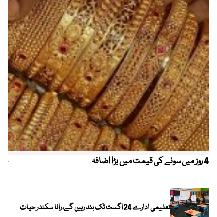
4 روز میں سونے کی قیمت میں بڑا اضافہ
خیب
الا
تعلیمی ادارے 24 اگست تک بند رہیں گے، رانا سکندر حیات