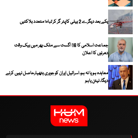
یکے بعد دیگرے 2 ہیلی کاپٹر گر کر تباہ؛ متعدد ہلاکتیں
جماعت اسلامی کا 16 اگست سے ملک بھر میں بیک وقت
دھرنوں کا اعلان
معاہدہ ہو یا نہ ہو، اسرائیل ایران کو جوہری ہتھیارحاصل نہیں کرنے
دیگا، نیتن یاہو