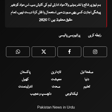
ہم نیوز پر شائع یا نشر ہونے والا مواد ادارتی ٹیم کی کاوش ہے۔ اس مواد کو بغیر
پیشگی اجازت کسی بھی صورت میں استعمال یا نقل کرنا درست نہیں۔ تمام
حقوق محفوظ ہیں © 2026
رابطہ کریں
پرائیویسی پالیسی
WhatsApp
Twitter
Facebook
Faceboo
صفحۂ اول
تازہ ترین
پاکستان
دنیا
معیشت
کھیل
تعلیم
صحت
انٹرٹینمنٹ
ٹیکنالوجی
دلچسپ و عجیب
Pakistan News in Urdu