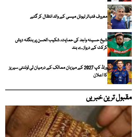
معروف فٹبالر لیونل میسی کے والد انتقال کر گئے
شیخ حسینہ واجد کی حمایت، شکیب الحسن پر بنگلہ دیش
کرکٹ کے دروازے بند
ورلڈ کپ 2027 کے میزبان ممالک کے درمیان ٹی ٹوئنٹی سیریز
کا اعلان
مقبول ترین خبریں