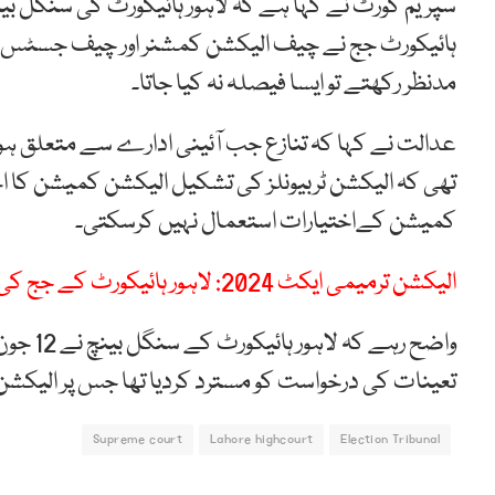
سپریم کورٹ نے کہا ہے کہ لاہور ہائیکورٹ کی سنگل بین
ہائیکورٹ جج نے چیف الیکشن کمشنر اور چیف جسٹس کی م
مدنظر رکھتے تو ایسا فیصلہ نہ کیا جاتا۔
عدالت نے کہا کہ تنازع جب آئینی ادارے سے متعلق ہو ت
تھی کہ الیکشن ٹربیونلز کی تشکیل الیکشن کمیشن کا ا
کمیشن کےاختیارات استعمال نہیں کرسکتی۔
الیکشن ترمیمی ایکٹ 2024: لاہور ہائیکورٹ کے جج کی سماعت سے معذرت
تعینات کی درخواست کو مسترد کردیا تھا جس پر الیکشن
Supreme court
Lahore highcourt
Election Tribunal