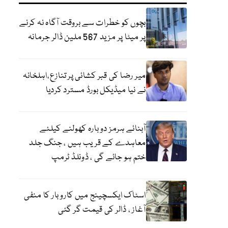
بچوں کو خطرات سے بروقت آگاہ نہ کرنے
پر میٹا پر مزید 567 ملین ڈالر جرمانہ
میر رضا کی قبر کشائی پر تنازع،اہلخانہ
نے نیا میڈیکل بورڈ مسترد کردیا
آبنائے ہرمز دوبارہ کھولنے کیلئے
معاہدے کے قریب ہیں ، جنگ جلد
ختم ہو جائے گی ، ڈونلڈ ٹرمپ
اسٹاک ایکسچینج میں کاروبار کا منفی
آغاز ، ڈالر کی قیمت گر گئی