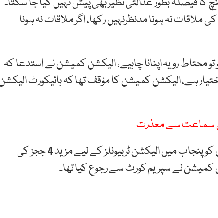
چ کا فیصلہ بطور عدالتی نظیر بھی پیش نہیں کیا جا سکتا۔
لاقات نہ ہونا مدنظرنہیں رکھا، اگر ملاقات نہ ہونا
و محتاط رویہ اپنانا چاہیے، الیکشن کمیشن نے استدعا کہ
ختیار ہے، الیکشن کمیشن کا مؤقف تھا کہ ہائیکورٹ الیکشن
واضح رہے کہ لاہور ہائیکورٹ کے سنگل بینچ نے 12 جون کو پنجاب میں الیکشن ٹربیونلز کے لیے مزید 4 ججز کی
 کمیشن نے سپریم کورٹ سے رجوع کیا تھا۔