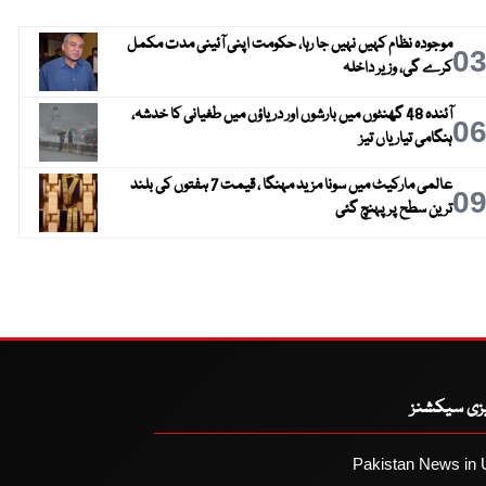
موجودہ نظام کہیں نہیں جا رہا، حکومت اپنی آئینی مدت مکمل
0
کرے گی، وزیر داخلہ
آئندہ 48 گھنٹوں میں بارشوں اور دریاؤں میں طغیانی کا خدشہ،
0
ہنگامی تیاریاں تیز
عالمی مارکیٹ میں سونا مزید مہنگا ، قیمت 7 ہفتوں کی بلند
0
ترین سطح پر پہنچ گئی
یزی سیکشنز
Pakistan News in 