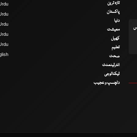
تازہ ترین
Urdu
پاکستان
Urdu
دنیا
Urdu
اس
معیشت
Urdu
کھیل
Urdu
تعلیم
lish
صحت
انٹرٹینمنٹ
ٹیکنالوجی
دلچسپ و عجیب