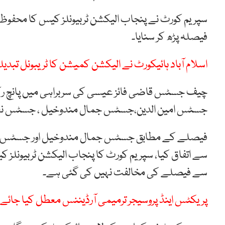
سپریم کورٹ نے پنجاب الیکشن ٹربیونلز کیس کا محفو
فیصلہ پڑھ کر سنایا۔
اسلام آباد ہائیکورٹ نے الیکشن کمیشن کا ٹریبونل تبدیلی
جسٹس امین الدین،جسٹس جمال مندوخیل ، جسٹس نعیم
فیصلے کے مطابق جسٹس جمال مندوخیل اور جسٹس عقی
سے اتفاق کیا، سپریم کورٹ کا پنجاب الیکشن ٹربیونل
سے فیصلے کی مخالفت نہیں کی گئی ہے۔
پریکٹس اینڈ پروسیجر ترمیمی آرڈیننس معطل کیا جائے