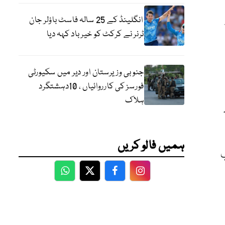
انگلینڈ کے 25 سالہ فاسٹ باؤلر جان
ٹرنر نے کرکٹ کو خیر باد کہہ دیا
جنوبی وزیرستان اور دیر میں سکیورٹی
فورسز کی کارروائیاں ، 10دہشتگرد
ہلاک
ہمیں فالو کریں
ب
WhatsApp
Twitter
Facebook
Facebook