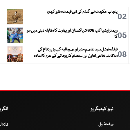
پنجاب حکومت نے گندم کی نئی قیمت مقرر کردی
3
02
ویمنز ایشیا کپ 2026، پاکستان اور بھارت کا مقابلہ دبئی میں ہو
6
05
گا
فیلڈ مارشل سید عاصم منیر اور صومالیہ کے وزیر دفاع کی
9
08
ملاقات، دفاعی تعاون اور استعدادِ کار بڑھانے کے عزم کا اعادہ
نیوز کیٹیگریز
انگر
صفحۂ اول
Urdu