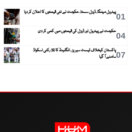
پیٹرول مہنگا، ڈیزل سستا، حکومت نے نئی قیمتوں کا اعلان کر دیا
01
حکومت نے پیٹرول اور ڈیزل کی قیمتوں میں کمی کر دی
04
پاکستان کیخلاف ٹیسٹ سیریز ، انگلینڈ کا 16 رکنی اسکواڈ
07
سامنے آ گیا