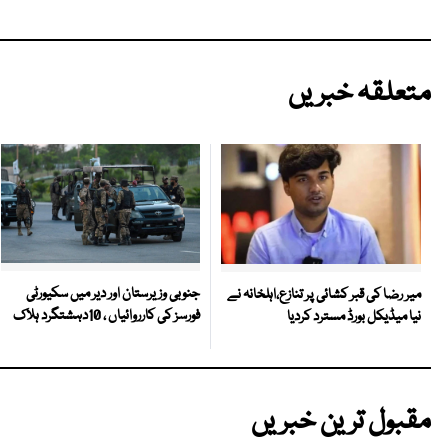
متعلقہ خبریں
جنوبی وزیرستان اور دیر میں سکیورٹی
میر رضا کی قبر کشائی پر تنازع،اہلخانہ نے
فورسز کی کارروائیاں ، 10دہشتگرد ہلاک
نیا میڈیکل بورڈ مسترد کردیا
مقبول ترین خبریں