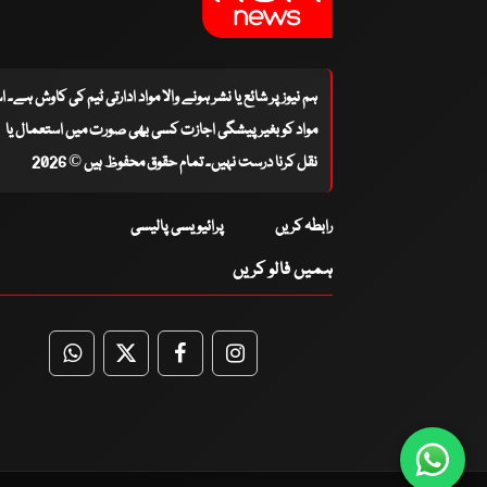
ہم نیوز پر شائع یا نشر ہونے والا مواد ادارتی ٹیم کی کاوش ہے۔ 
مواد کو بغیر پیشگی اجازت کسی بھی صورت میں استعمال یا
نقل کرنا درست نہیں۔ تمام حقوق محفوظ ہیں © 2026
رابطہ کریں
پرائیویسی پالیسی
ہمیں فالو کریں
WhatsApp
Twitter
Facebook
Facebook