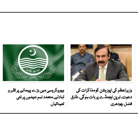
وزیراعظم کی اپوزیشن کو مذاکرات کی
بیوروکریسی میں بڑے پیمانے پر تقرر و
دعوت، اوپن ایجنڈے پر بات ہوگی، طارق
تبادلے، متعدد اہم عہدوں پر نئی
فضل چودھری
تعیناتیاں