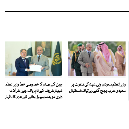
وزیراعظم سعودی ولی عہد کی دعوت پر
چین کے صدر کا خصوصی خط وزیراعظم
سعودی عرب پہنچ گئے، پر تپاک استقبال
شہباز شریف کے نام، پاک چین شراکت
داری مزید مضبوط بنانے کے عزم کا اظہار