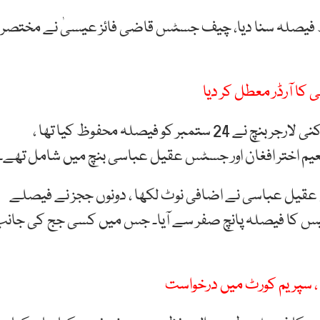
ظ فیصلہ سنا دیا، چیف جسٹس قاضی فائز عیسیٰ نے مختصر
 کا آرڈر معطل کر دیا
چیف جسٹس قاضی فائز عیسی کی سربراہی میں پانچ رکنی لارجر بنچ نے 24 ستمبر کو فیصلہ محفوظ کیا تھا ،
 اختر افغان اور جسٹس عقیل عباسی بنچ میں شامل تھے۔
ل عباسی نے اضافی نوٹ لکھا ، دونوں ججز نے فیصلے
ز کیس کا فیصلہ پانچ صفر سے آیا۔ جس میں کسی جج کی جان
 ، سپریم کورٹ میں درخواست