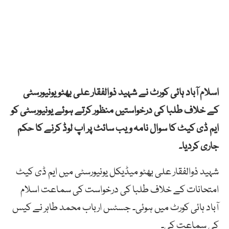
اسلام آباد ہائی کورٹ نے شہید ذوالفقار علی بھٹو یونیورسٹی
کے خلاف طلبا کی درخواستیں منظور کرتے ہوئے یونیورسٹی کو
ایم ڈی کیٹ کا سوال نامہ ویب سائٹ پر اپ لوڈ کرنے کا حکم
جاری کردیا۔
شہید ذوالفقار علی بھٹو میڈیکل یونیورسٹی میں ایم ڈی کیٹ
امتحانات کے خلاف طلبا کی درخواست کی سماعت اسلام
آباد ہائی کورٹ میں ہوئی۔ جسٹس ارباب محمد طاہر نے کیس
کی سماعت کی۔