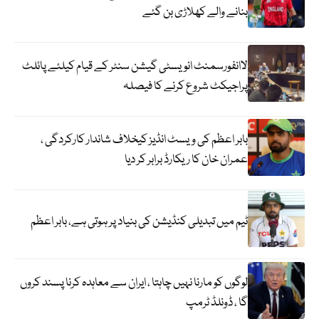
بنانے والے کھلاڑی بن گئے
لاانفورسمنٹ انویسٹی گیشن سنٹر کے قیام کیلئے پائلٹ
پراجیکٹ شروع کرنے کا فیصلہ
بابر اعظم کی ویسٹ انڈیز کیخلاف شاندار کارکردگی ،
عمران خان کا ریکارڈ برابر کر دیا
ٹیم میں تبدیلی کنڈیشن کی بنیاد پر ہوتی ہے، بابر اعظم
لوگوں کو مارنا نہیں چاہتا ، ایران سے معاہدہ کرنا پسند کروں
گا ، ڈونلڈ ٹرمپ