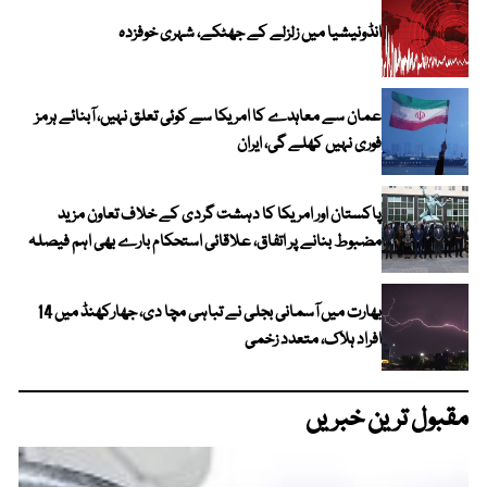
انڈونیشیا میں زلزلے کے جھٹکے، شہری خوفزدہ
عمان سے معاہدے کا امریکا سے کوئی تعلق نہیں، آبنائے ہرمز
فوری نہیں کھلے گی، ایران
پاکستان اور امریکا کا دہشت گردی کے خلاف تعاون مزید
مضبوط بنانے پر اتفاق، علاقائی استحکام بارے بھی اہم فیصلہ
بھارت میں آسمانی بجلی نے تباہی مچا دی، جھارکھنڈ میں 14
افراد ہلاک، متعدد زخمی
مقبول ترین خبریں