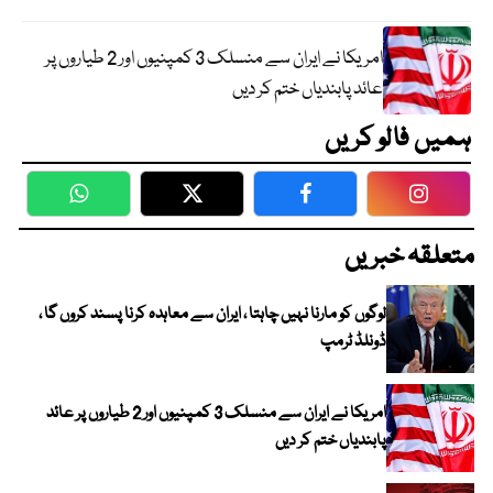
امریکا نے ایران سے منسلک 3 کمپنیوں اور 2 طیاروں پر
عائد پابندیاں ختم کر دیں
ہمیں فالو کریں
WhatsApp
Twitter
Facebook
Faceboo
متعلقہ خبریں
لوگوں کو مارنا نہیں چاہتا ، ایران سے معاہدہ کرنا پسند کروں گا ،
ڈونلڈ ٹرمپ
امریکا نے ایران سے منسلک 3 کمپنیوں اور 2 طیاروں پر عائد
پابندیاں ختم کر دیں