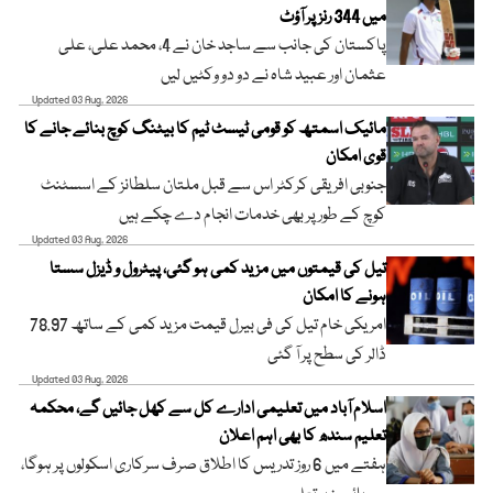
میں 344 رنز پر آؤٹ
پاکستان کی جانب سے ساجد خان نے 4، محمد علی، علی
عثمان اور عبید شاہ نے دو دو وکٹیں لیں
Updated 03 Aug, 2026
مائیک اسمتھ کو قومی ٹیسٹ ٹیم کا بیٹنگ کوچ بنائے جانے کا
قوی امکان
جنوبی افریقی کرکٹر اس سے قبل ملتان سلطانز کے اسسٹنٹ
کوچ کے طور پر بھی خدمات انجام دے چکے ہیں
Updated 03 Aug, 2026
تیل کی قیمتوں میں مزید کمی ہو گئی، پیٹرول و ڈیزل سستا
ہونے کا امکان
امریکی خام تیل کی فی بیرل قیمت مزید کمی کے ساتھ 78.97
ڈالر کی سطح پر آ گئی
Updated 03 Aug, 2026
اسلام آباد میں تعلیمی ادارے کل سے کھل جائیں گے، محکمہ
تعلیم سندھ کا بھی اہم اعلان
ہفتے میں 6 روز تدریس کا اطلاق صرف سرکاری اسکولوں پر ہوگا،