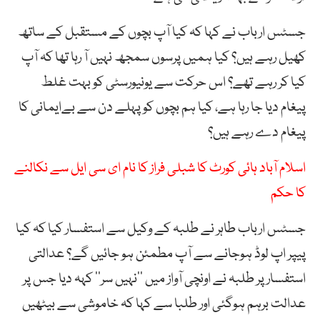
جسٹس ارباب نے کہا کہ کیا آپ بچوں کے مستقبل کے ساتھ
کھیل رہے ہیں؟ کیا ہمیں پرسوں سمجھ نہیں آ رہا تھا کہ آپ
کیا کر رہے تھے؟ اس حرکت سے یونیورسٹی کو بہت غلط
پیغام دیا جا رہا ہے، کیا ہم بچوں کو پہلے دن سے بےایمانی کا
پیغام دے رہے ہیں؟
اسلام آباد ہائی کورٹ کا شبلی فراز کا نام ای سی ایل سے نکالنے
کا حکم
جسٹس ارباب طاہر نے طلبہ کے وکیل سے استفسار کیا کہ کیا
پیپر اپ لوڈ ہوجانے سے آپ مطمئن ہو جائیں گے؟ عدالتی
استفسار پر طلبہ نے اونچی آواز میں ’’نہیں سر‘‘ کہہ دیا جس پر
عدالت برہم ہوگئی اور طلبا سے کہا کہ خاموشی سے بیٹھیں