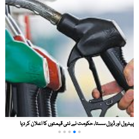
پیٹرول اور ڈیزل سستا، حکومت نے نئی قیمتوں کا اعلان کر دیا