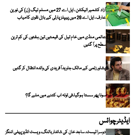
آزاد کشمیر الیکشن ، ایل اے 27 میں مسلم لیگ (ن) کی نورین
عارف ، ایل اے 28 میں پیپلز پارٹی کے بازل نقوی کامیاب
عالمی منڈی میں خام تیل کی قیمتیں تین ہفتوں کی کم ترین
سطح پر آ گئیں
پشاور زلمی کے مالک جاوید آفریدی کی والدہ انتقال کر گئیں
سونا پھر سستا ہوگیا،فی تولہ اب کتنے میں ملے گا؟
ایڈیٹرچوائس
دوسرا ٹیسٹ، ساجد خان کی شاندار بالنگ، ویسٹ انڈیز پہلی اننگز