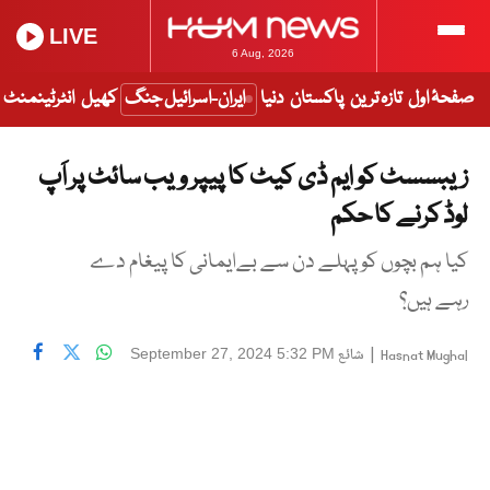
LIVE
6 Aug, 2026
صفحۂ اول
تازہ ترین
پاکستان
دنیا
ایران-اسرائیل جنگ
کھیل
انٹرٹینمنٹ
زیبسسٹ کو ایم ڈی کیٹ کا پیپر ویب سائٹ پر اَپ
لوڈ کرنے کا حکم
کیا ہم بچوں کو پہلے دن سے بےایمانی کا پیغام دے
رہے ہیں؟
|
شائع
September 27, 2024 5:32 PM
Hasnat Mughal