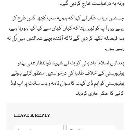
ورنہ یہ درخواست خارج کردیں گے۔
جسٹس ارباب طاہر نے کہا کہ ہم یہ سب کچھ کس طرح کر
رہے ہیں آپ کو نہیں پتا کہ کہاں کہاں سے کیا کیا ہو رہا ہے،
ہم فیصلہ لکھ کر دیں گے تاکہ آئندہ بچے عدالتوں میں رُل نہ
رہے ہوں۔
بعدازاں اسلام آباد ہائی کورٹ نے شہید ذوالفقار علی بھٹو
یونیورسٹی کے خلاف طلبا کی درخواستیں منظور کرتے ہوئے
یونیورسٹی کو ایم ڈی کیٹ کا سوال نامہ ویب سائٹ پر اپ لوڈ
کرنے کا حکم جاری کردیا۔
LEAVE A REPLY