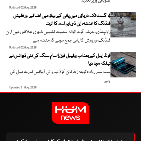
صوبائی وزیر تعلیم
Updated 02 Aug, 2026
4 اگست تک دریاؤں میں پانی کے بہاؤ میں اضافے اور فلیش
فلڈنگ کا خدشہ، این ڈی ایم اے کا الرٹ
راولپنڈی، جہلم، گوجرانوالہ سمیت نشیبی شہری علاقوں میں اربن
فلڈنگ اور بارش کا پانی جمع ہونے کا خدشہ ہے
Updated 02 Aug, 2026
فولڈ ایبل کے بعد اب رولیبل فون؟ سام سنگ کی نئی ڈیوائس نے
تہلکہ مچا دیا
سب سے زیادہ توجہ زیڈ نائن کوڈ نیم والی ڈیوائس نے حاصل کی
ہے
Updated 01 Aug, 2026