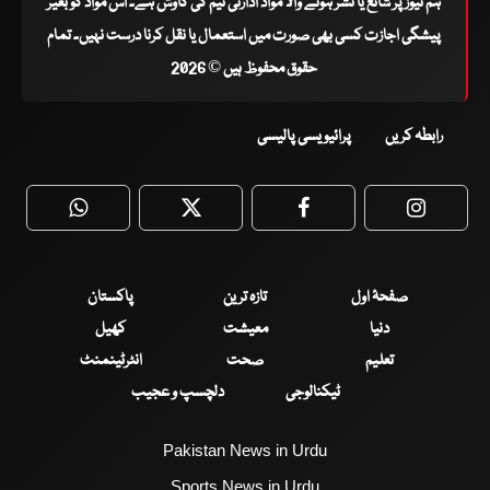
ہم نیوز پر شائع یا نشر ہونے والا مواد ادارتی ٹیم کی کاوش ہے۔ اس مواد کو بغیر
پیشگی اجازت کسی بھی صورت میں استعمال یا نقل کرنا درست نہیں۔ تمام
حقوق محفوظ ہیں © 2026
رابطہ کریں
پرائیویسی پالیسی
WhatsApp
Twitter
Facebook
Faceboo
صفحۂ اول
تازہ ترین
پاکستان
دنیا
معیشت
کھیل
تعلیم
صحت
انٹرٹینمنٹ
ٹیکنالوجی
دلچسپ و عجیب
Pakistan News in Urdu
Sports News in Urdu