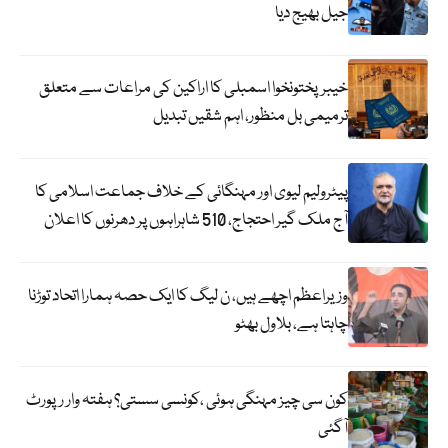
جیل بھیج دیا
خیبرپختونخوا اسمبلی کا اراکین کی مراعات سے متعلق
ترمیمی بل منظور، اہم شقیں تبدیل
پیٹرولیم لیوی اور مہنگائی کے خلاف جماعت اسلامی کا
آج ملک گیر احتجاج، 510 شاہراہوں پر دھرنوں کا اعلان
وزیراعظم اچھے ہیں، ن لیگ کا ایک حصہ ہمارا اتحاد توڑنا
چاہتا ہے، بلاول بھٹو
کون سی چیز مہنگی ہوئی ،کونسی سستی؟ ہفتہ وار رپورٹ
آگئی