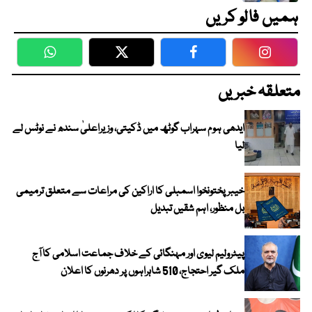
ہمیں فالو کریں
WhatsApp
Twitter
Facebook
Faceboo
متعلقہ خبریں
ایدھی ہوم سہراب گوٹھ میں ڈکیتی، وزیراعلیٰ سندھ نے نوٹس لے
لیا
خیبرپختونخوا اسمبلی کا اراکین کی مراعات سے متعلق ترمیمی
بل منظور، اہم شقیں تبدیل
پیٹرولیم لیوی اور مہنگائی کے خلاف جماعت اسلامی کا آج
ملک گیر احتجاج، 510 شاہراہوں پر دھرنوں کا اعلان