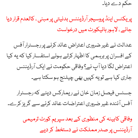
حکم دے دیا۔
پریکٹس اینڈ پروسیجر آرڈیننس بدنیتی پر مبنی ، کالعدم قرار دیا
جائے ، لاہور ہائیکورٹ میں درخواست
عدالت نے غیر ضروری اعتراض عائد کرنے پر رجسٹرار آفس
کے افسران پر برہمی کا اظہار کرتے ہوئے استفسار کیا کہ یہ کیا
اعتراض لگا دیا آپ نے؟ وفاقی حکومت نے ایک آرڈیننس
جاری کیا ہے تو یہ کہیں بھی چیلنج ہو سکتا ہے۔
جسٹس فیصل زمان خان نے ریمارکس دیئے کہ رجسٹرار
آفس آئندہ غیر ضروری اعتراضات عائد کرنے سے گریز کرے۔
وفاقی کابینہ کی منظوری کے بعد سپریم کورٹ ترمیمی
آرڈیننس پر صدر مملکت نے دستخط کر دیے