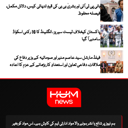
بانی پی ٹی آئی اور بشریٰ بی بی کی قیدِ تنہائی کیس، دلائل مکمل،
فیصلہ محفوظ
پاکستان کیخلاف ٹیسٹ سیریز ، انگلینڈ کا 16 رکنی اسکواڈ
سامنے آ گیا
فیلڈ مارشل سید عاصم منیر اور صومالیہ کے وزیر دفاع کی
ملاقات، دفاعی تعاون اور استعدادِ کار بڑھانے کے عزم کا اعادہ
ہم نیوز پر شائع یا نشر ہونے والا مواد ادارتی ٹیم کی کاوش ہے۔ اس مواد کو بغیر