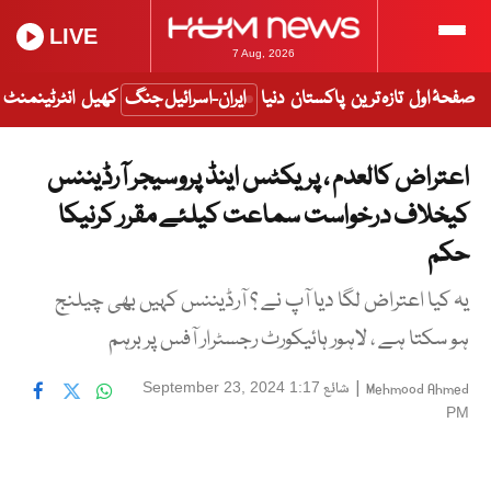
LIVE
7 Aug, 2026
صفحۂ اول
تازہ ترین
پاکستان
دنیا
ایران-اسرائیل جنگ
کھیل
انٹرٹینمنٹ
اعتراض کالعدم ، پریکٹس اینڈ پروسیجر آرڈیننس
کیخلاف درخواست سماعت کیلئے مقرر کرنیکا
حکم
یہ کیا اعتراض لگا دیا آپ نے ؟ آرڈیننس کہیں بھی چیلنج
ہو سکتا ہے ، لاہور ہائیکورٹ رجسٹرار آفس پر برہم
|
شائع
September 23, 2024 1:17
Mehmood Ahmed
PM