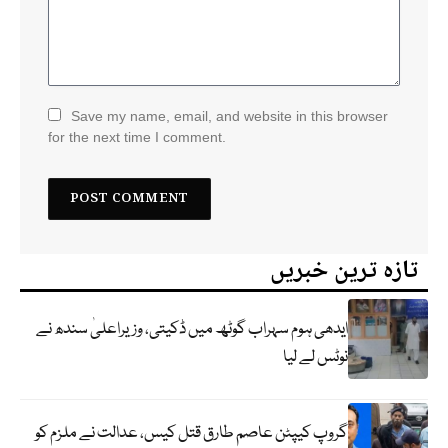
Save my name, email, and website in this browser
for the next time I comment.
تازہ ترین خبریں
ایدھی ہوم سہراب گوٹھ میں ڈکیتی، وزیراعلیٰ سندھ نے
نوٹس لے لیا
گروپ کیپٹن عاصم طارق قتل کیس، عدالت نے ملزم کو