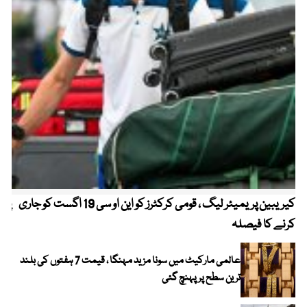
کیریبین پریمیئر لیگ ، قومی کرکٹرز کو این او سی 19 اگست کو جاری
پیٹ
کرنے کا فیصلہ
عالمی مارکیٹ میں سونا مزید مہنگا ، قیمت 7 ہفتوں کی بلند
ترین سطح پر پہنچ گئی