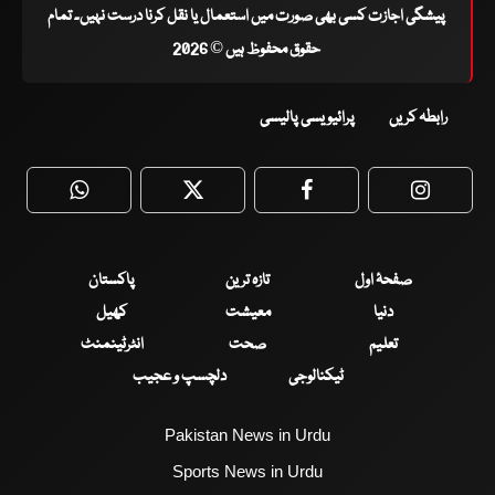
پیشگی اجازت کسی بھی صورت میں استعمال یا نقل کرنا درست نہیں۔ تمام
حقوق محفوظ ہیں © 2026
رابطہ کریں
پرائیویسی پالیسی
WhatsApp
Twitter
Facebook
Faceboo
صفحۂ اول
تازہ ترین
پاکستان
دنیا
معیشت
کھیل
تعلیم
صحت
انٹرٹینمنٹ
ٹیکنالوجی
دلچسپ و عجیب
Pakistan News in Urdu
Sports News in Urdu