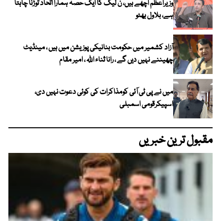
وزیراعظم اچھے ہیں، ن لیگ کا ایک حصہ ہمارا اتحاد توڑنا چاہتا
ہے، بلاول بھٹو
آزاد کشمیر میں حکومت بنانیکی پوزیشن میں ہیں ، مینڈیٹ
چھیننے نہیں دیں گے ، رانا ثناء اللہ ، امیر مقام
میں نے پی ٹی آئی کومذاکرات کی کوئی دعوت نہیں دی،
اسپیکرقومی اسمبلی
مقبول ترین خبریں