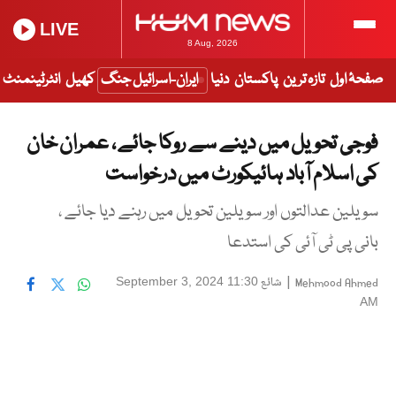
LIVE
8 Aug, 2026
صفحۂ اول
تازہ ترین
پاکستان
دنیا
ایران-اسرائیل جنگ
کھیل
انٹرٹینمنٹ
فوجی تحویل میں دینے سے روکا جائے ، عمران خان
کی اسلام آباد ہائیکورٹ میں درخواست
سویلین عدالتوں اور سویلین تحویل میں رہنے دیا جائے ،
بانی پی ٹی آئی کی استدعا
|
شائع
September 3, 2024 11:30
Mehmood Ahmed
AM