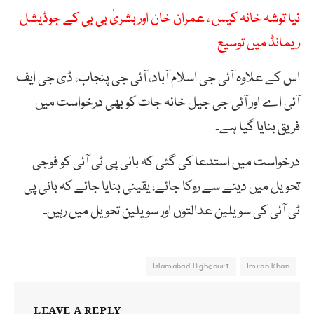
نیا توشہ خانہ کیس ، عمران خان اور بشریٰ بی بی کے جوڈیشل
ریمانڈ میں توسیع
اس کے علاوہ آئی جی اسلام آباد، آئی جی پنجاب، ڈی جی ایف
آئی اے اور آئی جی جیل خانہ جات کو بھی درخواست میں
فریق بنایا گیا ہے۔
درخواست میں استدعا کی گئی کہ بانی پی ٹی آئی کو فوجی
تحویل میں دینے سے روکا جائے، یقینی بنایا جائے کہ بانی پی
ٹی آئی کی سویلین عدالتوں اور سویلین تحویل میں رہیں۔
Islamabad Highcourt
Imran khan
LEAVE A REPLY