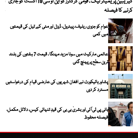
کیریبین پریمیئر لیگ ، قومی کرکٹرز کو این او سی 19 اگست کو جاری
آز
کرنے کا فیصلہ
چھی
عوام کو جزوی ریلیف، پیٹرول، ڈیزل اور مٹی کے تیل کی قیمتوں
میں کمی
عالمی مارکیٹ میں سونا مزید مہنگا ، قیمت 7 ہفتوں کی بلند
ترین سطح پر پہنچ گئی
پشاور ہائیکورٹ نے افغان شہریوں کی عارضی قیام کی درخواستیں
مسترد کر دیں
بانی پی ٹی آئی اور بشریٰ بی بی کی قیدِ تنہائی کیس، دلائل مکمل،
فیصلہ محفوظ