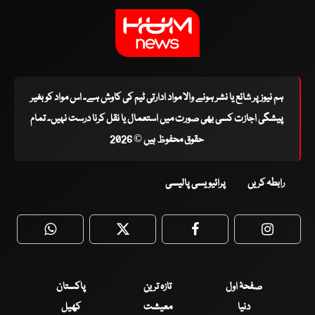
ہم نیوز پر شائع یا نشر ہونے والا مواد ادارتی ٹیم کی کاوش ہے۔ اس مواد کو بغیر
پیشگی اجازت کسی بھی صورت میں استعمال یا نقل کرنا درست نہیں۔ تمام
حقوق محفوظ ہیں © 2026
رابطہ کریں
پرائیویسی پالیسی
WhatsApp
Twitter
Facebook
Faceboo
صفحۂ اول
تازہ ترین
پاکستان
دنیا
معیشت
کھیل