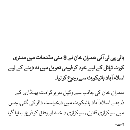
بانی پی ٹی آئی عمران خان نے 9 مئی مقدمات میں ملٹری
کورٹ ٹرائل کے لیے خود کو فوجی تحویل میں نہ دینے کے لیے
اسلام آباد ہائیکورٹ سے رجوع کر لیا۔
عمران خان کی جانب سے وکیل عزیر کرامت بھنڈاری کے
ذریعے اسلام آباد ہائیکورٹ میں درخواست دائر کی گئی، جس
میں سیکرٹری قانون ، سیکرٹری داخلہ اور وفاق کو فریق بنایا گیا
ہے۔