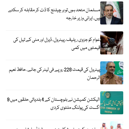
مسلمان متحد ہوں تو ہر چیلنج کا ڈٹ کر مقابلہ کر سکتے
ہیں، ایرانی وزیر خارجہ
عوام کو جزوی ریلیف، پیٹرول، ڈیزل اور مٹی کے تیل کی
قیمتوں میں کمی
پیٹرول کی قیمت 228 روپے فی لیٹر کی جائے، حافظ نعیم
الرحمان
الیکشن کمیشن نے بلوچستان کے 4 بلدیاتی حلقوں میں 9
اگست کی پولنگ ملتوی کردی