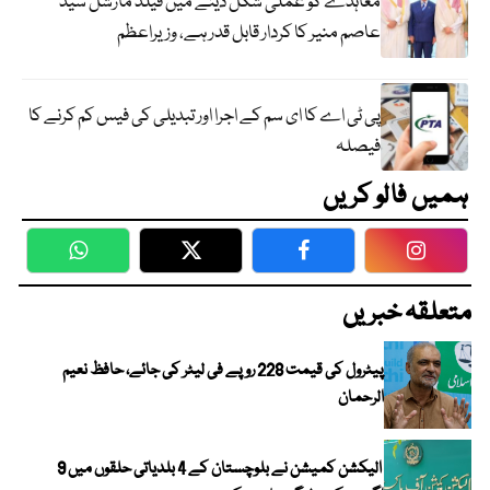
معاہدے کو عملی شکل دینے میں فیلڈ مارشل سید
عاصم منیر کا کردار قابل قدر ہے، وزیراعظم
پی ٹی اے کا ای سم کے اجرا اور تبدیلی کی فیس کم کرنے کا
فیصلہ
ہمیں فالو کریں
WhatsApp
Twitter
Facebook
Faceboo
متعلقہ خبریں
پیٹرول کی قیمت 228 روپے فی لیٹر کی جائے، حافظ نعیم
الرحمان
الیکشن کمیشن نے بلوچستان کے 4 بلدیاتی حلقوں میں 9