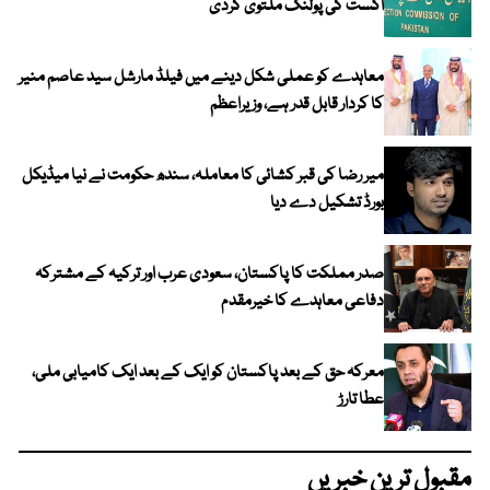
اگست کی پولنگ ملتوی کردی
معاہدے کو عملی شکل دینے میں فیلڈ مارشل سید عاصم منیر
کا کردار قابل قدر ہے، وزیراعظم
میر رضا کی قبر کشائی کا معاملہ، سندھ حکومت نے نیا میڈیکل
بورڈ تشکیل دے دیا
صدر مملکت کا پاکستان، سعودی عرب اور ترکیہ کے مشترکہ
دفاعی معاہدے کا خیرمقدم
معرکہ حق کے بعد پاکستان کو ایک کے بعد ایک کامیابی ملی،
عطا تارڑ
مقبول ترین خبریں