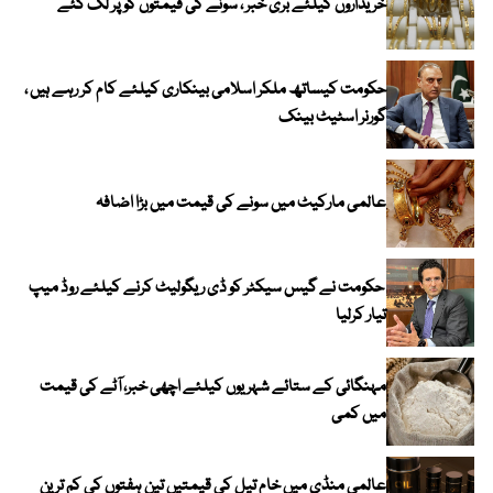
خریداروں کیلئے بری خبر ، سونے کی قیمتوں کو پر لگ گئے
حکومت کیساتھ ملکر اسلامی بینکاری کیلئے کام کر رہے ہیں ،
گورنر اسٹیٹ بینک
عالمی مارکیٹ میں سونے کی قیمت میں بڑا اضافہ
حکومت نے گیس سیکٹر کو ڈی ریگولیٹ کرنے کیلئے روڈ میپ
تیار کرلیا
مہنگائی کے ستائے شہریوں کیلئے اچھی خبر، آٹے کی قیمت
میں کمی
عالمی منڈی میں خام تیل کی قیمتیں تین ہفتوں کی کم ترین