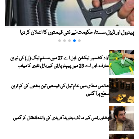
پیٹرول اور ڈیزل سستا، حکومت نے نئی قیمتوں کا اعلان کر دیا
آزاد کشمیر الیکشن ، ایل اے 27 میں مسلم لیگ (ن) کی نورین
عارف ، ایل اے 28 میں پیپلز پارٹی کے بازل نقوی کامیاب
عالمی منڈی میں خام تیل کی قیمتیں تین ہفتوں کی کم ترین
سطح پر آ گئیں
پشاور زلمی کے مالک جاوید آفریدی کی والدہ انتقال کر گئیں