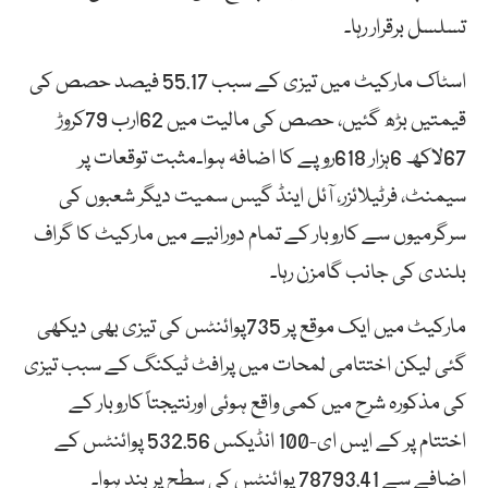
تسلسل برقرار رہا۔
اسٹاک مارکیٹ میں تیزی کے سبب 55.17 فیصد حصص کی
قیمتیں بڑھ گئیں، حصص کی مالیت میں 62ارب 79کروڑ
67لاکھ 6ہزار 618روپے کا اضافہ ہوا۔مثبت توقعات پر
سیمنٹ، فرٹیلائزر، آئل اینڈ گیس سمیت دیگر شعبوں کی
سرگرمیوں سے کاروبار کے تمام دورانیے میں مارکیٹ کا گراف
بلندی کی جانب گامزن رہا۔
مارکیٹ میں ایک موقع پر 735پوائنٹس کی تیزی بھی دیکھی
گئی لیکن اختتامی لمحات میں پرافٹ ٹیکنگ کے سبب تیزی
کی مذکورہ شرح میں کمی واقع ہوئی اورنتیجتاً کاروبار کے
اختتام پر کے ایس ای-100 انڈیکس 532.56 پوائنٹس کے
اضافے سے 78793.41 پوائنٹس کی سطح پر بند ہوا۔