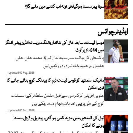
سونا پھر سستا ہوگیا،فی تولہ اب کتنے میں ملے گا؟
ایڈیٹرچوائس
دوسرا ٹیسٹ، ساجد خان کی شاندار بالنگ، ویسٹ انڈیز پہلی اننگز
میں 344 رنز پر آؤٹ
پاکستان کی جانب سے ساجد خان نے 4، محمد علی، علی
عثمان اور عبید شاہ نے دو دو وکٹیں لیں
Updated 03 Aug, 2026
مائیک اسمتھ کو قومی ٹیسٹ ٹیم کا بیٹنگ کوچ بنائے جانے کا
قوی امکان
جنوبی افریقی کرکٹر اس سے قبل ملتان سلطانز کے اسسٹنٹ
کوچ کے طور پر بھی خدمات انجام دے چکے ہیں
Updated 03 Aug, 2026
تیل کی قیمتوں میں مزید کمی ہو گئی، پیٹرول و ڈیزل سستا
ہونے کا امکان