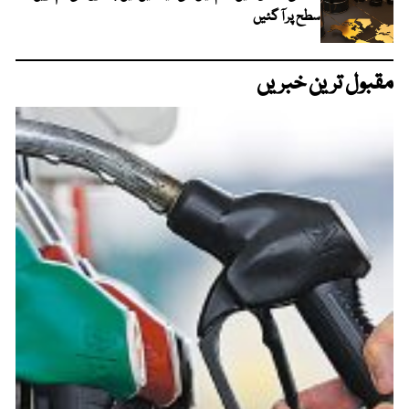
سطح پر آ گئیں
مقبول ترین خبریں