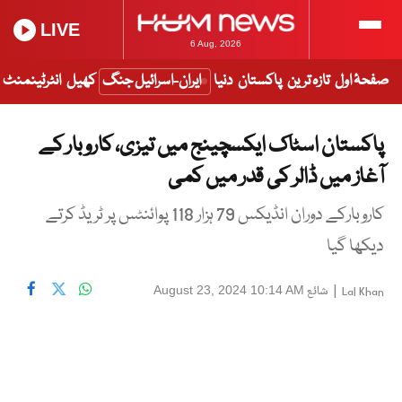
LIVE
6 Aug, 2026
صفحۂ اول
تازہ ترین
پاکستان
دنیا
ایران-اسرائیل جنگ
کھیل
انٹرٹینمنٹ
پاکستان اسٹاک ایکسچینج میں تیزی، کاروبار کے
آغاز میں ڈالر کی قدر میں کمی
کاروبارکے دوران انڈیکس 79 ہزار 118 پوائنٹس پر ٹریڈ کرتے
دیکھا گیا
|
شائع
August 23, 2024 10:14 AM
Lal Khan