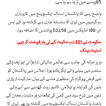
65پیسے میں ٹریڈ ہو رہا ہے۔
واضح رہے کہ پاکستان اسٹاک ایکسچینج میں کاروباری
سرگرمیوں میں تیزی کا سلسلہ جاری ہے گزشتہ روز کے ایس
ای-100 انڈیکس میں 532.56 پوائنٹس کا اضافہ ہوا۔
حکومت نے 321 ارب مالیت کے ٹی بلز فروخت کر دیے،
اسٹیٹ بینک
وزیر خزانہ کی جانب سے عالمی مالیاتی ادارہ(آئی ایم ایف)کے
ستمبر میں ہونے والے ایگزیکٹو بورڈ اجلاس میں پاکستان کو
نئے قرض پروگرام کی منظوری ملنے کے بیان، مارکیٹ ٹریژری
بلوں کی کم ایلڈ پر نیلامی، کائبور ریٹ گھٹنے سے آنے والے
دنوں میں شرح سود میں کمی کی توقعات اور مثبت رجحان کے
باعث پاکستان اسٹاک ایکسچینج میں گزشتہ روز بھی تیزی کا