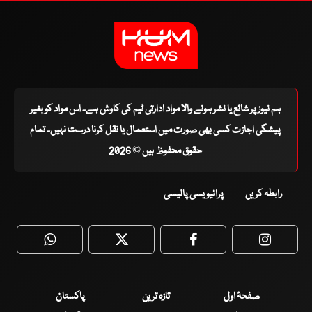
ہم نیوز پر شائع یا نشر ہونے والا مواد ادارتی ٹیم کی کاوش ہے۔ اس مواد کو بغیر
پیشگی اجازت کسی بھی صورت میں استعمال یا نقل کرنا درست نہیں۔ تمام
حقوق محفوظ ہیں © 2026
رابطہ کریں
پرائیویسی پالیسی
WhatsApp
Twitter
Facebook
Faceboo
صفحۂ اول
تازہ ترین
پاکستان