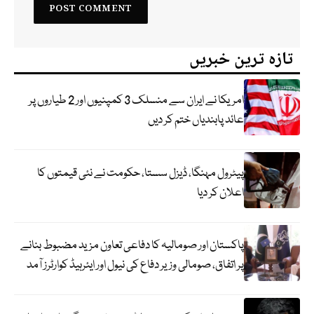
تازہ ترین خبریں
امریکا نے ایران سے منسلک 3 کمپنیوں اور 2 طیاروں پر
عائد پابندیاں ختم کر دیں
پیٹرول مہنگا، ڈیزل سستا، حکومت نے نئی قیمتوں کا
اعلان کر دیا
پاکستان اور صومالیہ کا دفاعی تعاون مزید مضبوط بنانے
پر اتفاق، صومالی وزیر دفاع کی نیول اور ایئرہیڈ کوارٹرز آمد