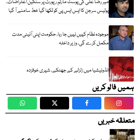
میر رضا علی کی پوسٹ مارٹم رپورٹ پر سنگین اعتراضات،
پولیس سرجن کا ایس ایس پی کو لکھا گیا خط سامنے آ گیا
موجودہ نظام کہیں نہیں جا رہا، حکومت اپنی آئینی مدت
مکمل کرے گی، وزیر داخلہ
انڈونیشیا میں زلزلے کے جھٹکے، شہری خوفزدہ
ہمیں فالو کریں
WhatsApp
Twitter
Facebook
Faceboo
متعلقہ خبریں