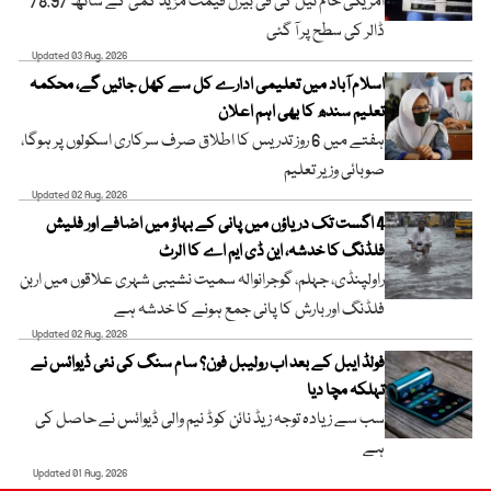
امریکی خام تیل کی فی بیرل قیمت مزید کمی کے ساتھ 78.97
ڈالر کی سطح پر آ گئی
Updated 03 Aug, 2026
اسلام آباد میں تعلیمی ادارے کل سے کھل جائیں گے، محکمہ
تعلیم سندھ کا بھی اہم اعلان
ہفتے میں 6 روز تدریس کا اطلاق صرف سرکاری اسکولوں پر ہوگا،
صوبائی وزیر تعلیم
Updated 02 Aug, 2026
4 اگست تک دریاؤں میں پانی کے بہاؤ میں اضافے اور فلیش
فلڈنگ کا خدشہ، این ڈی ایم اے کا الرٹ
راولپنڈی، جہلم، گوجرانوالہ سمیت نشیبی شہری علاقوں میں اربن
فلڈنگ اور بارش کا پانی جمع ہونے کا خدشہ ہے
Updated 02 Aug, 2026
فولڈ ایبل کے بعد اب رولیبل فون؟ سام سنگ کی نئی ڈیوائس نے
تہلکہ مچا دیا
سب سے زیادہ توجہ زیڈ نائن کوڈ نیم والی ڈیوائس نے حاصل کی
ہے
Updated 01 Aug, 2026