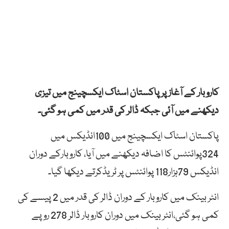
کاروبار کے آغاز پر پاکستان اسٹاک ایکسچینج میں تیزی
دیکھنے میں آئی جبکہ ڈالر کی قدر میں کمی ہو گئی۔
پاکستان اسٹاک ایکسچینج میں 100انڈیکس میں
324پوائنٹس کا اضافہ دیکھنے میں آیا، کاروبارکے دوران
انڈیکس 79ہزار118 پوائنٹس پر ٹریڈکرتے دیکھا گیا۔
انٹر بینک میں کاروبار کے دوران ڈالر کی قدر میں 2 پیسے کی
کمی ہو گئی،انٹر بینک میں دوران کاروبار ڈالر 278 روپے