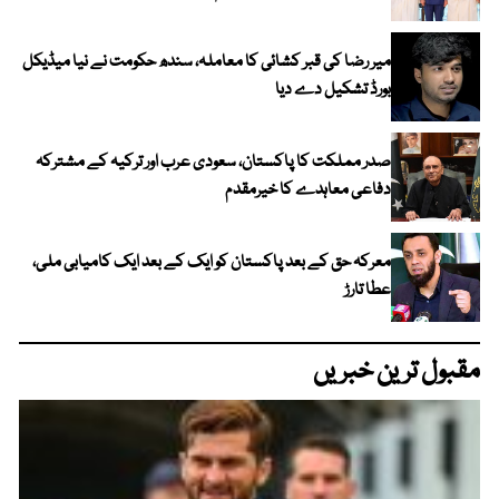
میر رضا کی قبر کشائی کا معاملہ، سندھ حکومت نے نیا میڈیکل
بورڈ تشکیل دے دیا
صدر مملکت کا پاکستان، سعودی عرب اور ترکیہ کے مشترکہ
دفاعی معاہدے کا خیرمقدم
معرکہ حق کے بعد پاکستان کو ایک کے بعد ایک کامیابی ملی،
عطا تارڑ
مقبول ترین خبریں