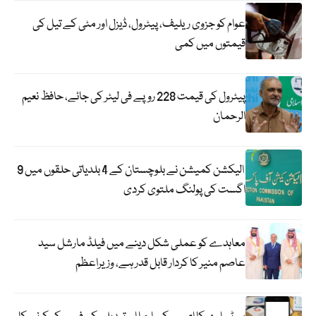
عوام کو جزوی ریلیف، پیٹرول، ڈیزل اور مٹی کے تیل کی
قیمتوں میں کمی
پیٹرول کی قیمت 228 روپے فی لیٹر کی جائے، حافظ نعیم
الرحمان
الیکشن کمیشن نے بلوچستان کے 4 بلدیاتی حلقوں میں 9
اگست کی پولنگ ملتوی کردی
معاہدے کو عملی شکل دینے میں فیلڈ مارشل سید
عاصم منیر کا کردار قابل قدر ہے، وزیراعظم