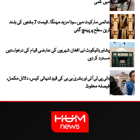
میں کمی
عالمی مارکیٹ میں سونا مزید مہنگا ، قیمت 7 ہفتوں کی بلند
ترین سطح پر پہنچ گئی
پشاور ہائیکورٹ نے افغان شہریوں کی عارضی قیام کی درخواستیں
مسترد کر دیں
بانی پی ٹی آئی اور بشریٰ بی بی کی قیدِ تنہائی کیس، دلائل مکمل،
فیصلہ محفوظ