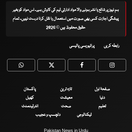
ہم نیوز پر شائع یا نشر ہونے والا مواد ادارتی ٹیم کی کاوش ہے۔ اس مواد کو بغیر
پیشگی اجازت کسی بھی صورت میں استعمال یا نقل کرنا درست نہیں۔ تمام
حقوق محفوظ ہیں © 2026
رابطہ کریں
پرائیویسی پالیسی
WhatsApp
Twitter
Facebook
Faceboo
صفحۂ اول
تازہ ترین
پاکستان
دنیا
معیشت
کھیل
تعلیم
صحت
انٹرٹینمنٹ
ٹیکنالوجی
دلچسپ و عجیب
Pakistan News in Urdu