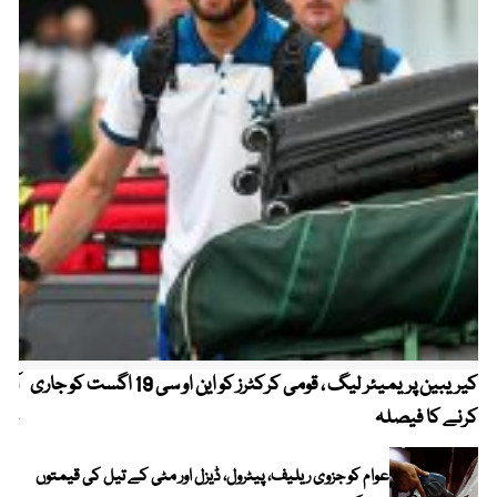
کیریبین پریمیئر لیگ ، قومی کرکٹرز کو این او سی 19 اگست کو جاری
آز
کرنے کا فیصلہ
چھی
عوام کو جزوی ریلیف، پیٹرول، ڈیزل اور مٹی کے تیل کی قیمتوں