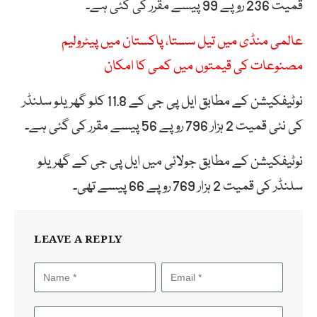
قمیت 236 روپے 99 پیسے مقرر کی گئی ہے۔
عالمی منڈی میں تیل سستا، پاکستان میں پیٹرولیم
مصنوعات کی قیمتوں میں کمی کا امکان
نوٹیفکیشن کے مطابق ایل پی جی کے 11.8 کلو گھریلو سلنڈر
کی نئی قمیت 2 ہزار 796 روپے 56 پیسے مقرر کی گئی ہے۔
نوٹیفکیشن کے مطابق جولائی میں ایل پی جی کے گھریلو
سلنڈر کی قمیت 2 ہزار 769 روپے 66 پیسے تھی۔
LEAVE A REPLY