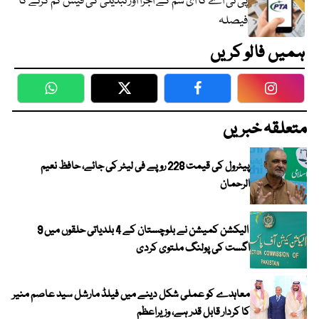
پی ٹی اے کا ای سم کے اجرا اور تبدیلی کی فیس کم کرنے کا
فیصلہ
ہمیں فالو کریں
WhatsApp
Twitter
Facebook
Faceboo
متعلقہ خبریں
پیٹرول کی قیمت 228 روپے فی لیٹر کی جائے، حافظ نعیم
الرحمان
الیکشن کمیشن نے بلوچستان کے 4 بلدیاتی حلقوں میں 9
اگست کی پولنگ ملتوی کردی
معاہدے کو عملی شکل دینے میں فیلڈ مارشل سید عاصم منیر
کا کردار قابل قدر ہے، وزیراعظم