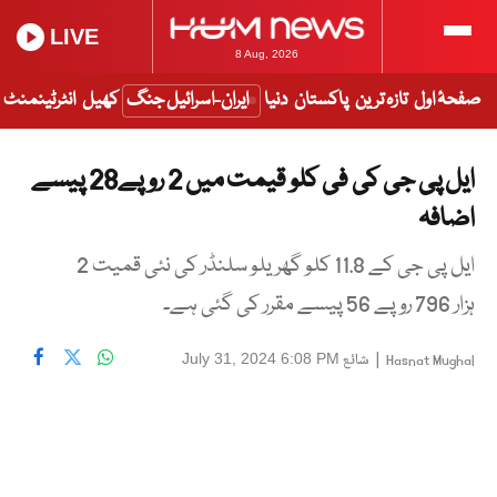
LIVE
8 Aug, 2026
صفحۂ اول
تازہ ترین
پاکستان
دنیا
ایران-اسرائیل جنگ
کھیل
انٹرٹینمنٹ
ایل پی جی کی فی کلو قیمت میں 2 روپے28 پیسے
اضافہ
ایل پی جی کے 11.8 کلو گھریلو سلنڈر کی نئی قمیت 2
ہزار 796 روپے 56 پیسے مقرر کی گئی ہے۔
|
شائع
July 31, 2024 6:08 PM
Hasnat Mughal