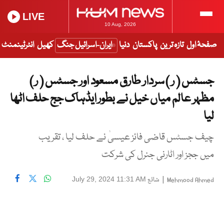
LIVE
10 Aug, 2026
صفحۂ اول
تازہ ترین
پاکستان
دنیا
ایران-اسرائیل جنگ
کھیل
انٹرٹینمنٹ
جسٹس ( ر ) سردار طارق مسعود اور جسٹس ( ر )
مظہر عالم میاں خیل نے بطور ایڈہاک جج حلف اٹھا
لیا
چیف جسٹس قاضی فائز عیسیٰ نے حلف لیا ، تقریب
میں ججز اور اٹارنی جنرل کی شرکت
|
شائع
July 29, 2024 11:31 AM
Mehmood Ahmed