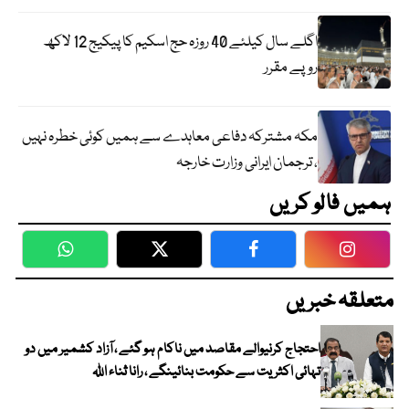
اگلے سال کیلئے 40 روزہ حج اسکیم کا پیکیج 12 لاکھ
روپے مقرر
مکہ مشترکہ دفاعی معاہدے سے ہمیں کوئی خطرہ نہیں
، ترجمان ایرانی وزارت خارجہ
ہمیں فالو کریں
WhatsApp
Twitter
Facebook
Faceboo
متعلقہ خبریں
احتجاج کرنیوالے مقاصد میں ناکام ہو گئے ، آزاد کشمیر میں دو
تہائی اکثریت سے حکومت بنائینگے ، رانا ثناء اللہ