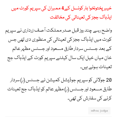
خیبرپختونخوا بار کونسل کے4 ممبران کی سپریم کورٹ میں
ایڈہاک ججز کی تعیناتی کی مخالفت
واضح رہے چند روز قبل صدر مملکت آصف زرداری نے سپریم
کورٹ میں ایڈہاک ججز کی تعیناتی کی منظوری دی تھی جس
کے بعد جسٹس سردار طارق مسعود اور جسٹس مظہر عالم
خان میاں خیل ایک سال کیلئے سپریم کورٹ کے ایڈہاک جج
تعینات ہوئے ہیں۔
20 جولائی کو سپریم جوڈیشل کمیشن نے جسٹس (ر) سردار
طارق مسعود اور جسٹس (ر) مظہر عالم کو ایڈہاک جج تعینات
کرنے کی سفارش کی تھی۔
adhoc judge