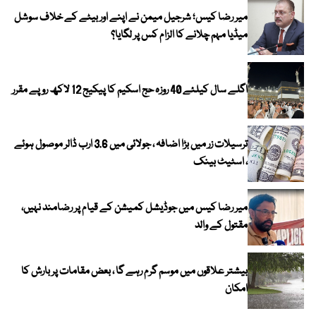
میر رضا کیس؛ شرجیل میمن نے اپنے اور بیٹے کے خلاف سوشل
میڈیا مہم چلانے کا الزام کس پر لگایا؟
اگلے سال کیلئے 40 روزہ حج اسکیم کا پیکیج 12 لاکھ روپے مقرر
ترسیلات زر میں بڑا اضافہ ، جولائی میں 3.6 ارب ڈالر موصول ہوئے
، اسٹیٹ بینک
میر رضا کیس میں جوڈیشل کمیشن کے قیام پر رضامند نہیں،
مقتول کے والد
بیشتر علاقوں میں موسم گرم رہے گا ، بعض مقامات پر بارش کا
امکان