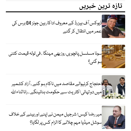
تازہ ترین خبریں
ڈیوکس آف ہیزرڈ کے معروف اداکار بین جونز 84 برس کی
عمر میں انتقال کر گئے
سونا مسلسل پانچویں روز بھی مہنگا ، فی تولہ قیمت کتنی
ہو گئی؟
احتجاج کرنیوالے مقاصد میں ناکام ہو گئے ، آزاد کشمیر
میں دو تہائی اکثریت سے حکومت بنائینگے ، رانا ثناء اللہ
میر رضا کیس؛ شرجیل میمن نے اپنے اور بیٹے کے خلاف
سوشل میڈیا مہم چلانے کا الزام کس پر لگایا؟