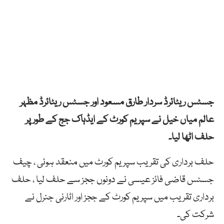
جسٹس ریٹائرڈ سردار طارق مسعود اور جسٹس ریٹائرڈ مظہر
عالم میاں خیل نے سپریم کورٹ کے ایڈہاک جج کے طور پر
حلف اٹھا لیا۔
حلف برداری کی تقریب سپریم کورٹ میں منعقد ہوئی ، چیف
جسٹس قاضی فائز عیسی نے دونوں ججز سے حلف لیا ، حلف
برداری تقریب میں سپریم کورٹ کے ججز اور اٹارنی جنرل نے
شرکت کی۔