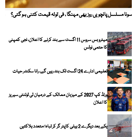
سونا مسلسل پانچویں روز بھی مہنگا ، فی تولہ قیمت کتنی ہو گئی؟
مکہ
ایر
میٹرو بس سروس 11 اگست سے بند کرنے کا اعلان، نجی کمپنی
کا حتمی نوٹس
تعلیمی ادارے 24 اگست تک بند رہیں گے، رانا سکندر حیات
ورلڈ کپ 2027 کے میزبان ممالک کے درمیان ٹی ٹوئنٹی سیریز
کا اعلان
یکے بعد دیگرے 2 ہیلی کاپٹر گر کر تباہ؛ متعدد ہلاکتیں