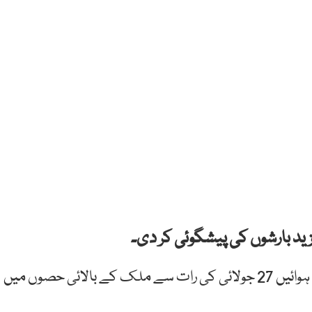
ید بارشوں کی پیشگوئی کر دی۔
محکمہ موسمیات کے مطابق بحیرہ عرب سے مون سون ہوائیں 27 جولائی کی رات سے ملک کے بالائی حصوں میں