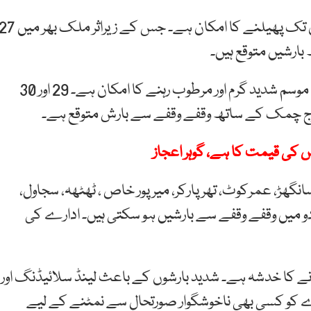
مون سون ہوائیں 29 جولائی سے وسطی اور جنوبی حصوں تک پھیلنے کا امکان ہے۔ جس کے زیراثر ملک بھ
دوسری جانب کراچی سمیت سندھ کے دیگر اضلاع میں موسم شدید گرم اور مرطوب رہنے کا امکان ہے۔ 29 اور 30
گرج چمک کے ساتھ وقفے وقفے سے بارش متوقع ہے۔
کی قیمت کا ہے، گوہر اعجاز
ھڑ، عمرکوٹ، تھر پارکر، میر پور خاص ، ٹھٹھہ، سجاول،
 دادو میں وقفے وقفے سے بارشیں ہو سکتی ہیں۔ ادارے کی
 کا خدشہ ہے۔ شدید بارشوں کے باعث لینڈ سلائیڈنگ اور
دارے کو کسی بھی ناخوشگوار صورتحال سے نمٹنے کے لیے