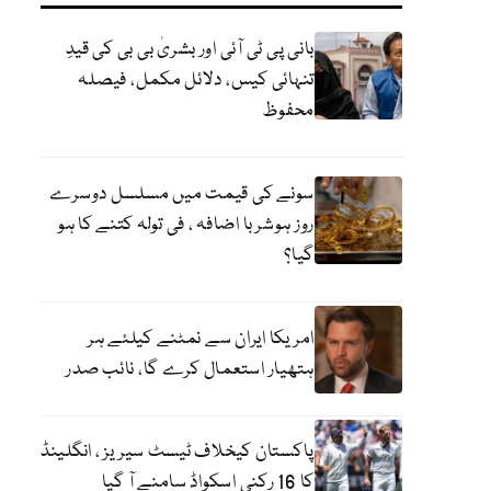
بانی پی ٹی آئی اور بشریٰ بی بی کی قیدِ
تنہائی کیس، دلائل مکمل، فیصلہ
محفوظ
سونے کی قیمت میں مسلسل دوسرے
روز ہوشربا اضافہ ، فی تولہ کتنے کا ہو
گیا؟
امریکا ایران سے نمٹنے کیلئے ہر
ہتھیار استعمال کرے گا، نائب صدر
پاکستان کیخلاف ٹیسٹ سیریز ، انگلینڈ
کا 16 رکنی اسکواڈ سامنے آ گیا