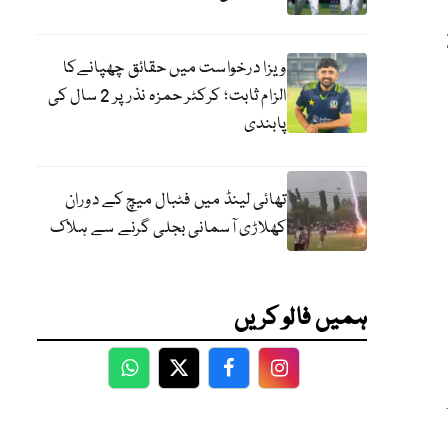
ر میں 27
ویزا درخواست میں حقائق چھپانےکا
الزام ثابت؛ کرکٹر حمزہ نذر پر 2 سال کی
پابندی
تھائی لینڈ میں فٹبال میچ کے دوران
کھلاڑی آسمانی بجلی گرنے سے ہلاک
ہمیں فالو کریں
WhatsApp
Twitter
Facebook
Facebook