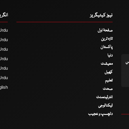
نیوز کیٹیگریز
انگر
صفحۂ اول
Urdu
تازہ ترین
Urdu
پاکستان
Urdu
دنیا
Urdu
اس
معیشت
Urdu
کھیل
Urdu
تعلیم
lish
صحت
انٹرٹینمنٹ
ٹیکنالوجی
دلچسپ و عجیب