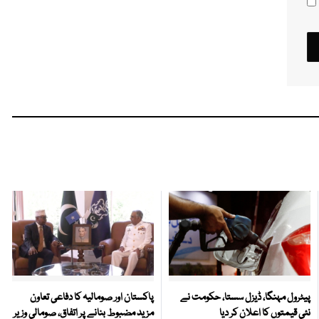
پیٹرول مہنگا، ڈیزل سستا، حکومت نے
پاکستان اور صومالیہ کا دفاعی تعاون
نئی قیمتوں کا اعلان کر دیا
مزید مضبوط بنانے پر اتفاق، صومالی وزیر