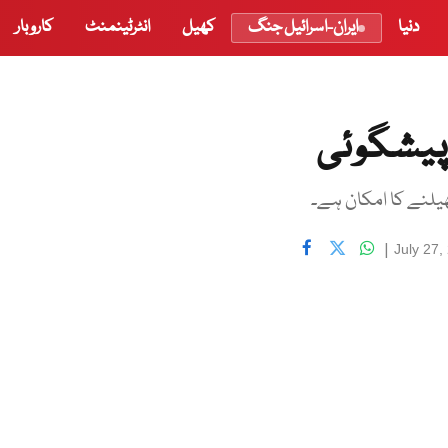
دنیا
ایران-اسرائیل جنگ
کھیل
انٹرٹینمنٹ
کاروبار
پیشگوئی
|
July 27,