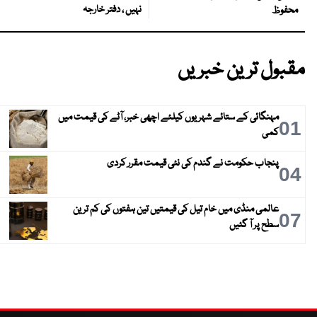
نہیں ، دفتر خارجہ
محفوظ
مقبول ترین خبریں
مہنگائی کے ستائے شہریوں کیلئے اچھی خبر، آٹے کی قیمت میں
01
کمی
پنجاب حکومت نے گندم کی نئی قیمت مقرر کردی
04
عالمی منڈی میں خام تیل کی قیمتیں تین ہفتوں کی کم ترین
07
سطح پر آ گئیں