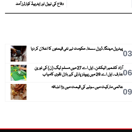
دفاع کی نیول اور ایئرہیڈ کوارٹرز آمد
پیٹرول مہنگا، ڈیزل سستا، حکومت نے نئی قیمتوں کا اعلان کر دیا
0
آزاد کشمیر الیکشن ، ایل اے 27 میں مسلم لیگ (ن) کی نورین
0
عارف ، ایل اے 28 میں پیپلز پارٹی کے بازل نقوی کامیاب
عالمی مارکیٹ میں سونے کی قیمت میں بڑا اضافہ
0