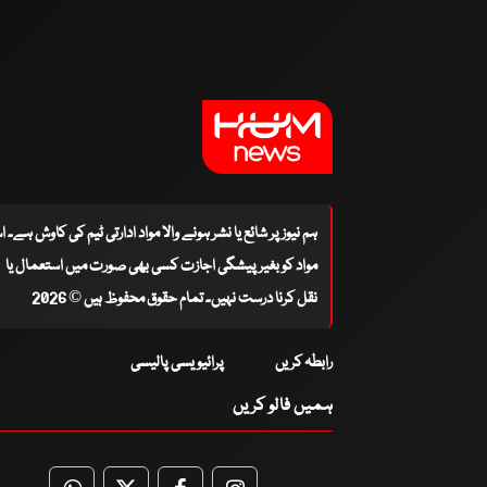
ہم نیوز پر شائع یا نشر ہونے والا مواد ادارتی ٹیم کی کاوش ہے۔ 
مواد کو بغیر پیشگی اجازت کسی بھی صورت میں استعمال یا
نقل کرنا درست نہیں۔ تمام حقوق محفوظ ہیں © 2026
رابطہ کریں
پرائیویسی پالیسی
ہمیں فالو کریں