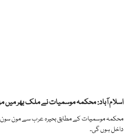
اسلام آباد: محکمہ موسمیات نے ملک بھر میں مز
داخل ہوں گی۔