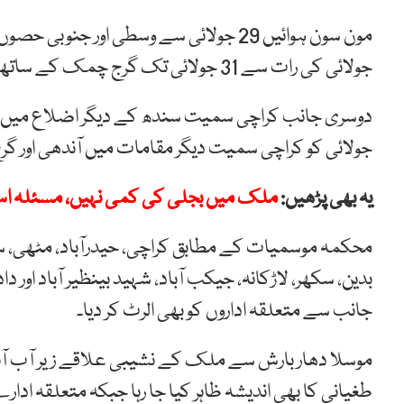
جولائی کی رات سے 31 جولائی تک گرج چمک کے ساتھ بارشیں متوقع ہیں۔
جولائی کو کراچی سمیت دیگر مقامات میں آندھی اور 
یہ بھی پڑھیں:
ملک میں بجلی کی کمی نہیں، مسئلہ اس 
محکمہ موسمیات کے مطابق کراچی، حیدرآباد، مٹھی، سانگ
بدین، سکھر، لاڑکانہ، جیکب آباد، شہید بینظیر آباد اور
جانب سے متعلقہ اداروں کو بھی الرٹ کر دیا۔
موسلا دھار بارش سے ملک کے نشیبی علاقے زیر آب آنے
طغیانی کا بھی اندیشہ ظاہر کیا جا رہا جبکہ متعلقہ ا