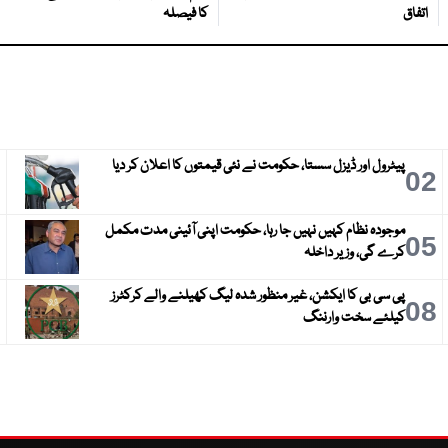
اتفاق
کا فیصلہ
پیٹرول اور ڈیزل سستا، حکومت نے نئی قیمتوں کا اعلان کر دیا
3
02
موجودہ نظام کہیں نہیں جا رہا، حکومت اپنی آئینی مدت مکمل
6
05
کرے گی، وزیر داخلہ
پی سی بی کا ایکشن، غیر منظور شدہ لیگ کھیلنے والے کرکٹرز
9
08
کیلئے سخت وارننگ