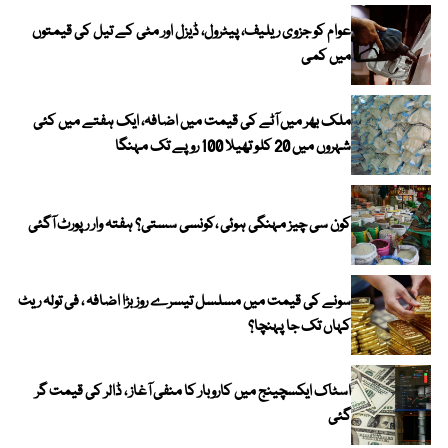
عوام کو جزوی ریلیف، پیٹرول، ڈیزل اور مٹی کے تیل کی قیمتوں
میں کمی
ملک بھر میں آٹے کی قیمت میں اضافہ، ایک ہفتے میں کئی
شہروں میں 20 کلو تھیلا 100 روپے تک مہنگا
کون سی چیز مہنگی ہوئی ،کونسی سستی؟ ہفتہ وار رپورٹ آگئی
سونے کی قیمت میں مسلسل تیسرے روز بڑا اضافہ ، فی تولہ ریٹ
کہاں تک جا پہنچا؟
اسٹاک ایکسچینج میں کاروبار کا منفی آغاز ، ڈالر کی قیمت گر
گئی