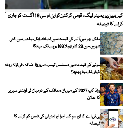
کیریبین پریمیئر لیگ ، قومی کرکٹرز کو این او سی 19 اگست کو جاری
آز
کرنے کا فیصلہ
چھی
ملک بھر میں آٹے کی قیمت میں اضافہ، ایک ہفتے میں کئی
شہروں میں 20 کلو تھیلا 100 روپے تک مہنگا
سونے کی قیمت میں مسلسل تیسرے روز بڑا اضافہ ، فی تولہ ریٹ
کہاں تک جا پہنچا؟
ورلڈ کپ 2027 کے میزبان ممالک کے درمیان ٹی ٹوئنٹی سیریز
کا اعلان
پی ٹی اے کا ای سم کے اجرا اور تبدیلی کی فیس کم کرنے کا
فیصلہ