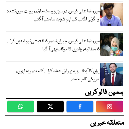
میر رضا علی کیس: دوسری پوسٹ مارٹم رپورٹ میں تشدد
اور گولی لگنے کے اہم شواہد سامنے آگئے
میر رضا علی کیس، جبران ناصر کا تفتیشی ٹیم تبدیل کرنے
کا مطالبہ، والدین کا موقف بھی آ گیا
ایران کا آبنائے ہرمز پر ٹول عائد کرنے کا منصوبہ نہیں،
امریکی نائب صدر
ہمیں فالو کریں
WhatsApp
Twitter
Facebook
Faceboo
متعلقہ خبریں