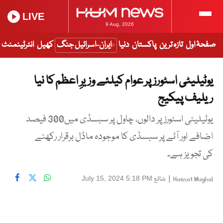
LIVE
9 Aug, 2026
صفحۂ اول
تازہ ترین
پاکستان
دنیا
ایران-اسرائیل جنگ
کھیل
انٹرٹینمنٹ
یوٹیلیٹی اسٹورز پر عوام کیلئے وزیرِ اعظم کا نیا
ریلیف پیکیج
یوٹیلیٹی اسٹورز پر دالوں، چاول پر سبسڈی میں300 فیصد
اضافے اور آٹے پر سبسڈی کا موجودہ ماڈل برقرار رکھنے
کی تجویز ہے۔
|
شائع
July 15, 2024 5:18 PM
Hasnat Mughal