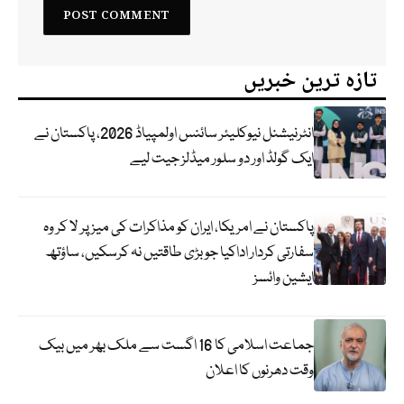
تازہ ترین خبریں
انٹرنیشنل نیوکلیئر سائنس اولمپیاڈ 2026، پاکستان نے
ایک گولڈ اور دو سلور میڈلز جیت لیے
پاکستان نے امریکا، ایران کو مذاکرات کی میز پر لا کر وہ
سفارتی کردار اداکیا جو بڑی طاقتیں نہ کرسکیں، ساؤتھ
ایشین وائسز
جماعت اسلامی کا 16 اگست سے ملک بھر میں بیک
وقت دھرنوں کا اعلان