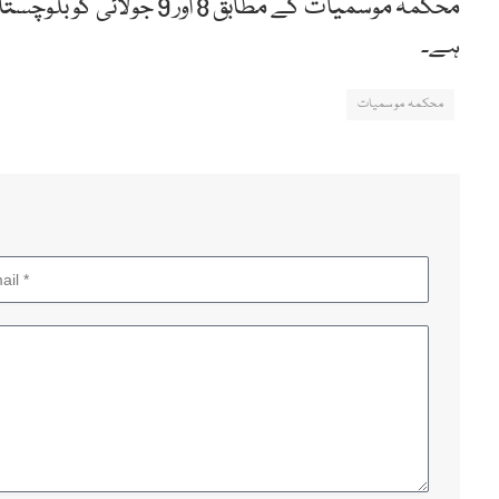
محکمہ موسمیات کے مطابق 8 
ہے۔
محکمہ موسمیات