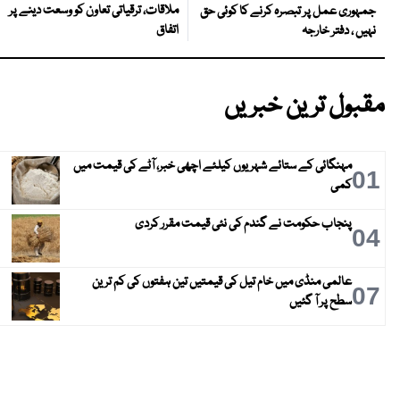
ملاقات، ترقیاتی تعاون کو وسعت دینے پر
جمہوری عمل پر تبصرہ کرنے کا کوئی حق
اتفاق
نہیں ، دفتر خارجہ
مقبول ترین خبریں
مہنگائی کے ستائے شہریوں کیلئے اچھی خبر، آٹے کی قیمت میں
01
کمی
پنجاب حکومت نے گندم کی نئی قیمت مقرر کردی
04
عالمی منڈی میں خام تیل کی قیمتیں تین ہفتوں کی کم ترین
07
سطح پر آ گئیں