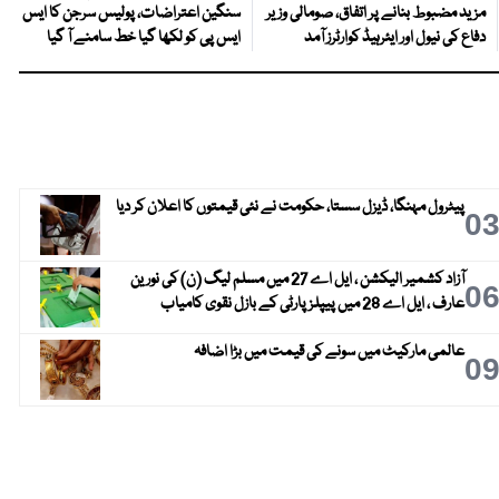
مزید مضبوط بنانے پر اتفاق، صومالی وزیر
سنگین اعتراضات، پولیس سرجن کا ایس
دفاع کی نیول اور ایئرہیڈ کوارٹرز آمد
ایس پی کو لکھا گیا خط سامنے آ گیا
پیٹرول مہنگا، ڈیزل سستا، حکومت نے نئی قیمتوں کا اعلان کر دیا
0
آزاد کشمیر الیکشن ، ایل اے 27 میں مسلم لیگ (ن) کی نورین
0
عارف ، ایل اے 28 میں پیپلز پارٹی کے بازل نقوی کامیاب
عالمی مارکیٹ میں سونے کی قیمت میں بڑا اضافہ
0