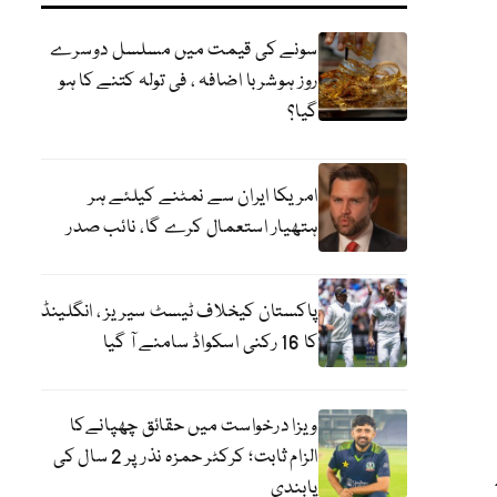
سونے کی قیمت میں مسلسل دوسرے
روز ہوشربا اضافہ ، فی تولہ کتنے کا ہو
گیا؟
امریکا ایران سے نمٹنے کیلئے ہر
ہتھیار استعمال کرے گا، نائب صدر
پاکستان کیخلاف ٹیسٹ سیریز ، انگلینڈ
کا 16 رکنی اسکواڈ سامنے آ گیا
ویزا درخواست میں حقائق چھپانےکا
الزام ثابت؛ کرکٹر حمزہ نذر پر 2 سال کی
پابندی