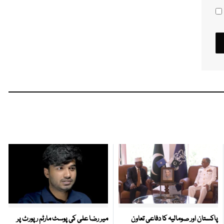
پاکستان اور صومالیہ کا دفاعی تعاون
میر رضا علی کی پوسٹ مارٹم رپورٹ پر