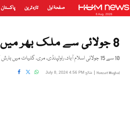
صفحۂ اول
تازہ ترین
پاکستان
6 Aug, 2026
8 جولائی سے ملک بھر میں مزید بارشوں کی پیش گوئی
10 سے 15 جولائی اسلام آباد، راولپنڈی، مری، گلیات میں بارش کا امکان ہے۔
|
شائع
July 8, 2024 4:56 PM
Hasnat Mughal