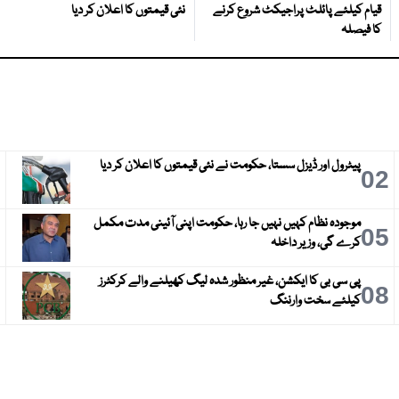
قیام کیلئے پائلٹ پراجیکٹ شروع کرنے
نئی قیمتوں کا اعلان کر دیا
کا فیصلہ
پیٹرول اور ڈیزل سستا، حکومت نے نئی قیمتوں کا اعلان کر دیا
3
02
موجودہ نظام کہیں نہیں جا رہا، حکومت اپنی آئینی مدت مکمل
6
05
کرے گی، وزیر داخلہ
پی سی بی کا ایکشن، غیر منظور شدہ لیگ کھیلنے والے کرکٹرز
9
08
کیلئے سخت وارننگ