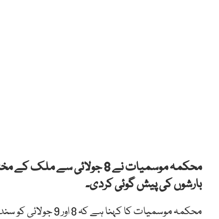
محکمہ موسمیات نے 8 جولائی 
بارشوں کی پیش گوئی کردی۔
محکمہ موسمیات کا کہن