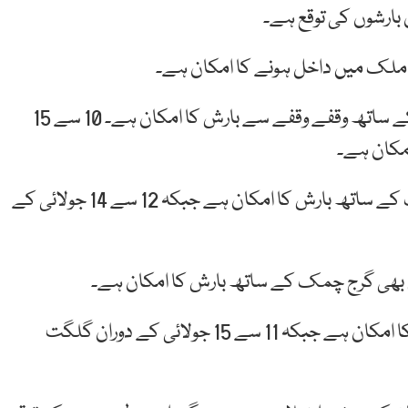
10 سے 16 جولائی کشمیر میں تیز ہواؤں اور گرج چمک کے ساتھ وقفے وقفے سے بارش کا امکان ہے۔ 10 سے 15
امکان ہے۔
10 سے 15جولائی اٹک، چکوال، سرگودھا میں گرج چمک کے ساتھ بارش کا امکان ہے جبکہ 12 سے 14 جولائی کے
12 اور 13 جولائی کو سکھر، لاڑکانہ، عمر کوٹ میں بارش کا امکان ہے جبکہ 11 سے 15 جولائی کے دوران گلگت