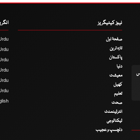
نیوز کیٹیگریز
انگر
صفحۂ اول
Urdu
تازہ ترین
Urdu
پاکستان
Urdu
دنیا
Urdu
اس
معیشت
Urdu
کھیل
Urdu
تعلیم
lish
صحت
انٹرٹینمنٹ
ٹیکنالوجی
دلچسپ و عجیب