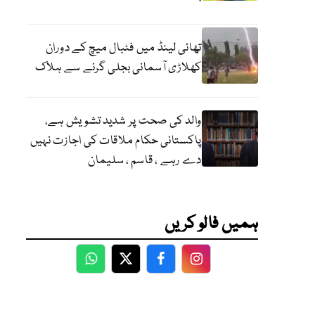
تھائی لینڈ میں فٹبال میچ کے دوران
کھلاڑی آسمانی بجلی گرنے سے ہلاک
والد کی صحت پر شدید تشویش ہے،
پاکستانی حکام ملاقات کی اجازت نہیں
دے رہے ، قاسم ، سلیمان
ہمیں فالو کریں
WhatsApp
Twitter
Facebook
Facebook