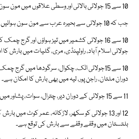
10 سے 15 جولائی بالائی اور وسطی علاقوں میں مون سون بارشوں کی توقع ہے۔
جب کہ 10 جولائی سے بحیرہ عرب سے مون سون ہوائیں ملک میں داخل ہونے کا امکان ہے۔
جولائی اسلام آباد، راولپنڈی، مری، گلیات میں بارش کا 
دوران ملتان، راجن پور، لیہ میں بھی بارش کا امکان ہے۔
11 سے 15 جولائی کے دوران دیر، چترال، سوات، پشاور میں بھی گرج چمک کے ساتھ بارش کا امکان ہے۔
بلتستان میں وقفے وقفے سے بارش کی توقع ہے۔