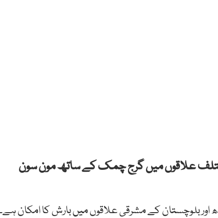
سے ملک کے مختلف علاقوں میں گرج چمک کے ساتھ مون سون
ا ہے کہ 8 اور 9 جولائی کو سندھ اور بلوچستان کے مشرقی علاقوں میں بارش کا امکان ہے۔