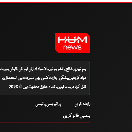
ہم نیوز پر شائع یا نشر ہونے والا مواد ادارتی ٹیم کی کاوش ہے۔ 
مواد کو بغیر پیشگی اجازت کسی بھی صورت میں استعمال یا
نقل کرنا درست نہیں۔ تمام حقوق محفوظ ہیں © 2026
رابطہ کریں
پرائیویسی پالیسی
ہمیں فالو کریں