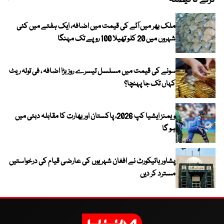
کرنے کا فیصلہ
چھی
ملک بھر میں آٹے کی قیمت میں اضافہ، ایک ہفتے میں کئی
شہروں میں 20 کلو تھیلا 100 روپے تک مہنگا
سونے کی قیمت میں مسلسل تیسرے روز بڑا اضافہ ، فی تولہ ریٹ
کہاں تک جا پہنچا؟
ویمنز ایشیا کپ 2026، پاکستان اور بھارت کا مقابلہ دبئی میں
ہو گا
پشاور ہائیکورٹ نے افغان شہریوں کی عارضی قیام کی درخواستیں
مسترد کر دیں