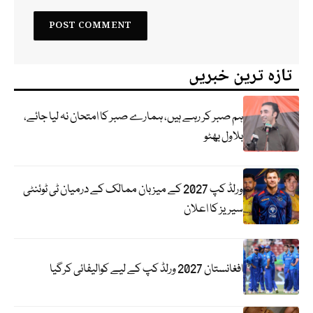
تازہ ترین خبریں
ہم صبر کر رہے ہیں، ہمارے صبر کا امتحان نہ لیا جائے،
بلاول بھٹو
ورلڈ کپ 2027 کے میزبان ممالک کے درمیان ٹی ٹوئنٹی
سیریز کا اعلان
افغانستان 2027 ورلڈ کپ کے لیے کوالیفائی کرگیا