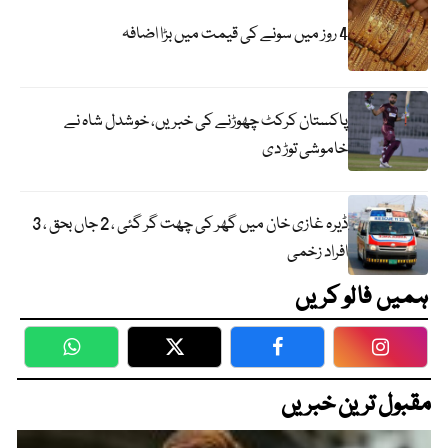
4 روز میں سونے کی قیمت میں بڑا اضافہ
پاکستان کرکٹ چھوڑنے کی خبریں، خوشدل شاہ نے
خاموشی توڑ دی
ڈیرہ غازی خان میں گھر کی چھت گر گئی ، 2 جاں بحق ، 3
افراد زخمی
ہمیں فالو کریں
WhatsApp
Twitter
Facebook
Faceboo
مقبول ترین خبریں