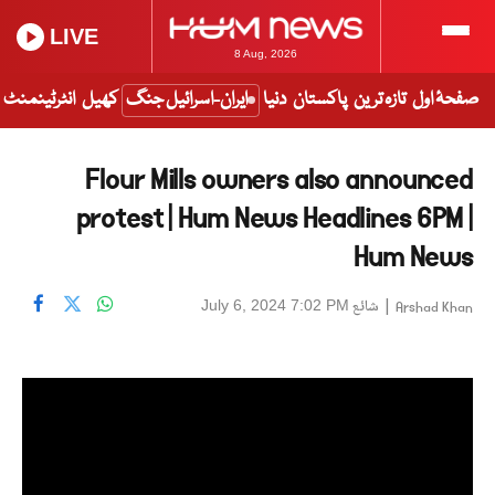
LIVE
8 Aug, 2026
صفحۂ اول
تازہ ترین
پاکستان
دنیا
ایران-اسرائیل جنگ
کھیل
انٹرٹینمنٹ
Flour Mills owners also announced
protest | Hum News Headlines 6PM |
Hum News
|
شائع
July 6, 2024 7:02 PM
Arshad Khan