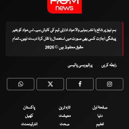
ہم نیوز پر شائع یا نشر ہونے والا مواد ادارتی ٹیم کی کاوش ہے۔ اس مواد کو بغیر
پیشگی اجازت کسی بھی صورت میں استعمال یا نقل کرنا درست نہیں۔ تمام
حقوق محفوظ ہیں © 2026
رابطہ کریں
پرائیویسی پالیسی
WhatsApp
Twitter
Facebook
Faceboo
صفحۂ اول
تازہ ترین
پاکستان
دنیا
معیشت
کھیل
تعلیم
صحت
انٹرٹینمنٹ