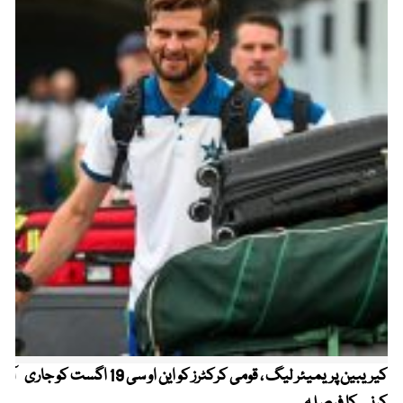
کیریبین پریمیئر لیگ ، قومی کرکٹرز کو این او سی 19 اگست کو جاری
آز