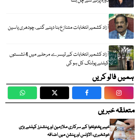
دورہ پڑنے سے چل بسا
آزاد کشمیر انتخابات متنازع بنا دیئے گئے، چودھری یاسین
آزاد کشمیر انتخابات کے تیسرے مرحلے میں 4 نشستوں
کیلئے پولنگ کل ہو گی
ہمیں فالو کریں
WhatsApp
Twitter
Facebook
Faceboo
متعلقہ خبریں
خیبرپختونخوا کے سرکاری ملازمین اور پنشنرز کیلئے بڑی
خوشخبری، الاؤنس اور پنشن میں اضافہ