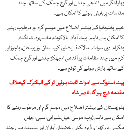
بہاولنگر میں آندھی چلنے اور گرج چمک کے ساتھ چند
مقامات پربارش ہونے کا امکان ہے۔
خیبرپختونخواکے بیشتر اضلاع میں موسم گرم اور مرطوب رہنے
کا امکان ہے تاہم ایبٹ آباد، بالاکوٹ، مانسہرہ، شانگلہ،
بٹگرام، دیر، سوات، مالاکنڈ، پشاور، کوہستان، وزیرستان، باجوڑاور
کرم میں چند مقامات پر آندھی /جھکڑ چلنے اور گرج چمک
کے ساتھ بارش ہونے کی توقع ہے۔
ہیٹ اسٹروک سے اموات ثابت ہوئیں تو کے الیکٹرک کیخلاف
مقدمہ درج ہو گا، ناصر شاہ
بلوچستان کے بیشتر اضلاع میں موسم گرم اور مرطوب رہنے کا
امکان ہے تاہم ژوب، موسیٰ خیل،شیرانی، سبی، جھل
مگسی،با رکھان، ڈیرہ بگٹی، خضدار، آواران اور لسبیلہ میں چند