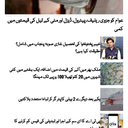
عوام کو جزوی ریلیف، پیٹرول، ڈیزل اور مٹی کے تیل کی قیمتوں میں
4 روز میں سونے کی قیمت میں بڑا اضافہ
کمی
خیبر پختونخوا کی تحصیل غازی صوبہ پنجاب میں شامل؟
حقیقت کیا ہے؟
ملک بھر میں آٹے کی قیمت میں اضافہ، ایک ہفتے میں کئی
شہروں میں 20 کلو تھیلا 100 روپے تک مہنگا
یکے بعد دیگرے 2 ہیلی کاپٹر گر کر تباہ؛ متعدد ہلاکتیں
پی ٹی اے کا ای سم کے اجرا اور تبدیلی کی فیس کم کرنے کا