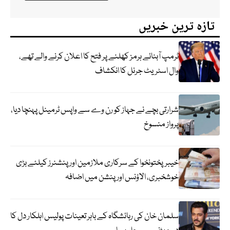
تازہ ترین خبریں
ٹرمپ آبنائے ہرمز کھلنے پر فتح کا اعلان کرنے والے تھے،
وال اسٹریٹ جرنل کا انکشاف
شرارتی بچے نے جہاز کو رن وے سے واپس ٹرمینل پہنچا دیا،
پرواز منسوخ
خیبرپختونخوا کے سرکاری ملازمین اور پنشنرز کیلئے بڑی
خوشخبری، الاؤنس اور پنشن میں اضافہ
سلمان خان کی رہائشگاہ کے باہر تعینات پولیس اہلکار دل کا