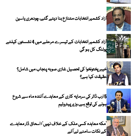
آزاد کشمیر انتخابات متنازع بنا دیئے گئے، چودھری یاسین
آزاد کشمیر انتخابات کے تیسرے مرحلے میں 4 نشستوں کیلئے
پولنگ کل ہو گی
خیبر پختونخوا کی تحصیل غازی صوبہ پنجاب میں شامل؟
حقیقت کیا ہے؟
5 ارب ڈالر کی سرمایہ کاری کے معاہدے آئندہ ماہ سے شروع
ہونے کی توقع ہے، وزیر پیٹرولیم
‘مکہ معاہدہ کسی ملک کے خلاف نہیں’؛ اسحاق ڈار معاہدے
کے نکات سامنے لے آئے