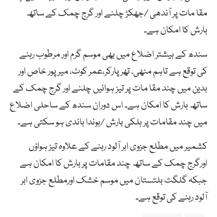
مقا مات پر آندھی /جھکڑ چلنے اور گرج چمک کے ساتھ
بارش کا امکان ہے۔
سندھ کے بیشتر اضلاع میں بھی موسم گرم اور مرطوب رہنے
کی توقع ہے تاہم مٹھی، تھرپارکر،عمر کوٹ، میرپور خاص اور
بدین میں چند مقا مات پر تیز ہوائیں چلنے اور گرج چمک کے
ساتھ بارش کا امکان ہے۔ اس دوران سندھ کے ساحلی اضلاع
میں چند مقامات پر ہلکی بارش /بوندا باندی ہو سکتی ہے۔
کشمیر میں مطلع جزوی ابر آلود رہنے کے علاوہ تیز ہواؤں
اورگرج چمک کے ساتھ چند مقامات پر بارش کا امکان ہے
جبکہ گلگت بلتستان میں موسم خشک اورمطلع جزوی ابر
آلود رہنے کی توقع ہے۔