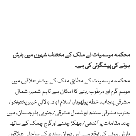
محکمہ موسمیات نے ملک کے مختلف شہروں میں بارش
ہونے کی پیشگوئی کی ہے۔
محکمہ موسمیات کے مطابق ملک کے بیشتر علاقوں میں
موسم گرم اور مرطوب رہنے کا امکان ہے تاہم شمیر، شمال
مشرقی پنجاب، خطہ پوٹھوہار، اسلام آباد، بالائی خیبرپختونخوا،
جنوب مشرقی سندھ اورشمال مشرقی/جنوبی بلوچستان، میں
چند مقامات پر آندھی/جھکڑ چلنے اورگرج چمک کے ساتھ
بارش ہونے کی توقع ہے، اس دوران سندھ کے ساحلی علاقوں