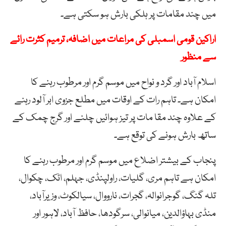
میں چند مقامات پر ہلکی بارش ہو سکتی ہے۔
اراکین قومی اسمبلی کی مراعات میں اضافہ، ترمیم کثرت رائے
سے منظور
اسلام آباد اور گرد و نواح میں موسم گرم اور مرطوب رہنے کا
امکان ہے۔ تاہم رات کے اوقات میں مطلع جزوی ابر آلود رہنے
کے علاوہ چند مقا مات پر تیز ہوائیں چلنے اور گرج چمک کے
ساتھ بارش ہونے کی توقع ہے۔
پنجاب کے بیشتر اضلاع میں موسم گرم اور مرطوب رہنے کا
امکان ہے تاہم مری، گلیات، راولپنڈی، جہلم، اٹک، چکوال،
تلہ گنگ، گوجرانوالہ، گجرات، نارووال، سیالکوٹ، وزیرآباد،
منڈی بہاؤالدین، میانوالی، سرگودھا، حافظ آباد، لاہور اور