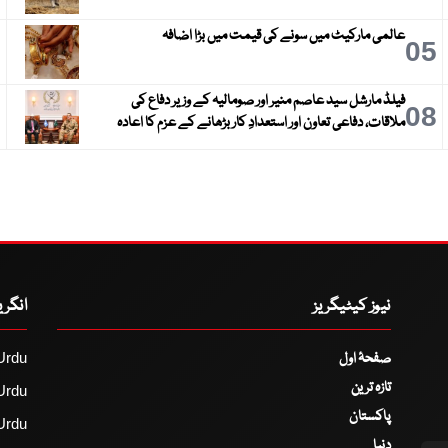
عالمی مارکیٹ میں سونے کی قیمت میں بڑا اضافہ
6
05
فیلڈ مارشل سید عاصم منیر اور صومالیہ کے وزیر دفاع کی
9
08
ملاقات، دفاعی تعاون اور استعدادِ کار بڑھانے کے عزم کا اعادہ
نیوز کیٹیگریز
انگر
صفحۂ اول
Urdu
تازہ ترین
Urdu
پاکستان
Urdu
دنیا