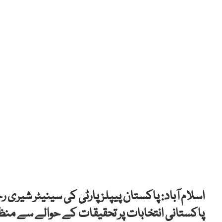
اسلام آباد: پاکستان پیپلز پارٹی کی سینیٹر شیری 
پاکستانی انتخابات پر تحقیقات کے حوالے سے منظو