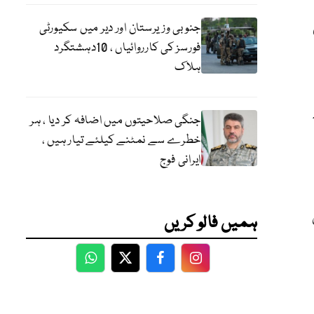
یش
جنوبی وزیرستان اور دیر میں سکیورٹی
فورسز کی کارروائیاں ، 10دہشتگرد
ہلاک
جنگی صلاحیتوں میں اضافہ کر دیا ، ہر
خطرے سے نمٹنے کیلئے تیار ہیں ،
ایرانی فوج
ہمیں فالو کریں
WhatsApp
Twitter
Facebook
Facebook