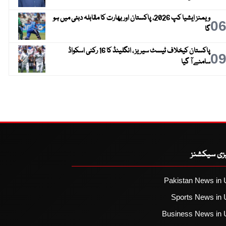
ویمنز ایشیا کپ 2026، پاکستان اور بھارت کا مقابلہ دبئی میں ہو
0
گا
پاکستان کیخلاف ٹیسٹ سیریز ، انگلینڈ کا 16 رکنی اسکواڈ
0
سامنے آ گیا
یزی سیکشنز
Pakistan News in 
Sports News in 
Business News in 