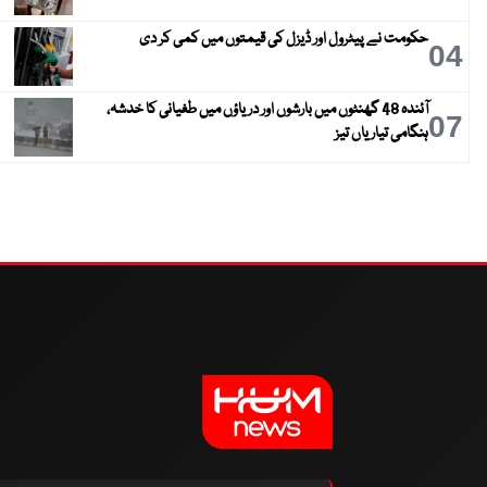
حکومت نے پیٹرول اور ڈیزل کی قیمتوں میں کمی کر دی
04
آئندہ 48 گھنٹوں میں بارشوں اور دریاؤں میں طغیانی کا خدشہ،
07
ہنگامی تیاریاں تیز