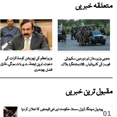
متعلقہ خبریں
وزیراعظم کی اپوزیشن کو مذاکرات کی
جنوبی وزیرستان اور دیر میں سکیورٹی
دعوت، اوپن ایجنڈے پر بات ہوگی، طارق
فورسز کی کارروائیاں ، 10دہشتگرد ہلاک
فضل چودھری
مقبول ترین خبریں
پیٹرول مہنگا، ڈیزل سستا، حکومت نے نئی قیمتوں کا اعلان کر دیا
01