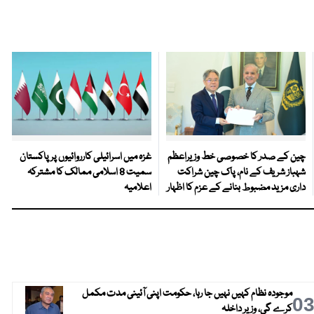
چین کے صدر کا خصوصی خط وزیراعظم
غزہ میں اسرائیلی کارروائیوں پر پاکستان
شہباز شریف کے نام، پاک چین شراکت
سمیت 8 اسلامی ممالک کا مشترکہ
داری مزید مضبوط بنانے کے عزم کا اظہار
اعلامیہ
موجودہ نظام کہیں نہیں جا رہا، حکومت اپنی آئینی مدت مکمل
0
کرے گی، وزیر داخلہ