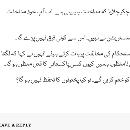
مبا چکر چلایا کہ مداخلت ہو رہی ہے۔ اب آپ خود مداخلت
ڈمنسٹریشن نے نہیں۔ اس سے کوئی فرق نہیں پڑے گا۔
تحکام کی مخالفت پر بات کرتے ہوئے انہوں نے کہا کہ لگتا
ل نامنظور۔ ہمیں کیوں کسی پاکستانی کا قتل منظور ہو گا۔
و ختم کریں گے۔ تو کیا پختونوں کا تحفظ نہیں ہو گا؟
EAVE A REPLY