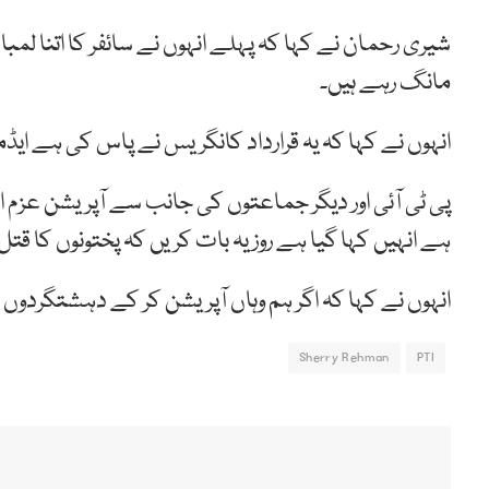
شیری رحمان نے کہا کہ پہلے انہوں نے سائفر کا اتنا ل
مانگ رہے ہیں۔
انہوں نے کہا کہ یہ قرارداد کانگریس نے پاس کی ہے ای
پی ٹی آئی اور دیگر جماعتوں کی جانب سے آپریشن عزم اس
ہے انہیں کہا گیا ہے روز یہ بات کریں کہ پختونوں کا قت
انہوں نے کہا کہ اگر ہم وہاں آپریشن کر کے دہشتگردوں ک
Sherry Rehman
PTI