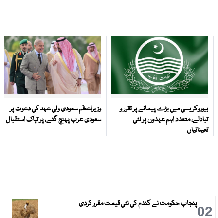
بیوروکریسی میں بڑے پیمانے پر تقرر و
وزیراعظم سعودی ولی عہد کی دعوت پر
تبادلے، متعدد اہم عہدوں پر نئی
سعودی عرب پہنچ گئے، پر تپاک استقبال
تعیناتیاں
پنجاب حکومت نے گندم کی نئی قیمت مقرر کردی
3
02