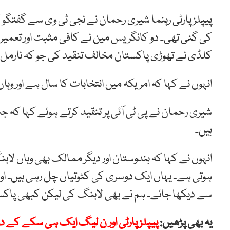
کی گئی تھی۔ دو کانگریس مین نے کافی مثبت اور تعمیر
کلڈی نے تھوڑی پاکستان مخالف تنقید کی جو کہ نارمل
انہوں نے کہا کہ امریکہ میں انتخابات کا سال ہے اور وہ
شیری رحمان نے پی ٹی آئی پر تنقید کرتے ہوئے کہا کہ جب
ہیں۔
انہوں نے کہا کہ ہندوستان اور دیگر ممالک بھی وہاں لا
ہوتی ہے۔ یہاں ایک دوسری کی کٹوتیاں چل رہی ہیں۔ اور
سے دیکھا جائے۔ ہم نے بھی لابنگ کی لیکن کبھی پاکس
یہ بھی پڑھیں:
پیپلزپارٹی اور ن لیگ ایک ہی سکے کے دو