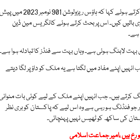
پیپلز پارٹی رہنما شیری رحمان نے نجی ٹی وی سے گفتگو کرتے ہوئے کہا کہ ہاؤس ریزولوشن 901 نومبر 2023 میں پ
ی باتیں کیں۔ اس پر بحث کرتے ہوئے کانگریس مین ڈین
 ہے۔
اں بہت لابنگ ہوئی ہے۔ وہاں بہت سے فنڈز کا تبادلہ ہوا ہے۔
 انہیں اپنے مفاد میں لگتا ہے یہ ملک کو داؤ پر لگا دیتے
بنگ کرتے ہیں۔ جب انہیں اپنے ملک کے لیے کوئی بات منوانی
 جو فنڈنگ ہو رہی ہے وہ اس لیے کہ پاکستان کو بری نظر
تان کی ساکھ کو ٹھیس نہیں پہنچائی۔
 رخ ہیں ،امیر جماعت اسلامی