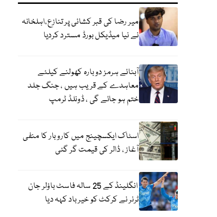
میر رضا کی قبر کشائی پر تنازع،اہلخانہ
نے نیا میڈیکل بورڈ مسترد کردیا
آبنائے ہرمز دوبارہ کھولنے کیلئے
معاہدے کے قریب ہیں ، جنگ جلد
ختم ہو جائے گی ، ڈونلڈ ٹرمپ
اسٹاک ایکسچینج میں کاروبار کا منفی
آغاز ، ڈالر کی قیمت گر گئی
انگلینڈ کے 25 سالہ فاسٹ باؤلر جان
ٹرنر نے کرکٹ کو خیر باد کہہ دیا