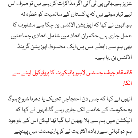
عزیز ہے۔بانی پی ٹی آئی اگر مذاکرات کر رہے ہیں تو صرف اس
لیے تیار ہوئے ہیں کہ پاکستان کے سالمیت کو خطرہ نہ
ہو،انہوں نے کہا کہ اپوزیشن الائنس بن چکا ہے مشاورت کا
عمل جاری ہے،حکمران اتحاد میں شامل اتحادی جماعتیں
بھی ہم سے رابطے میں ہیں،ایک مضبوط اپوزیشن گرینڈ
الائنس بن رہا ہے۔
قائمقام چیف جسٹس لاہور ہائیکورٹ کا پروٹوکول لینے سے
انکار
انہوں نے کہا کہ جس دن احتجاجی تحریک یا دھرنا شروع ہوگا
وہ حکومت کے خاتمے تک جاری رہے گا۔انہوں نے کہا کہ
الیکشن میں ہم سے بلا چھین لیا گیا تھا لیکن اس کے باوجود
ہم دو تہائی سے زیادہ اکثریت لے کر پارلیمنٹ میں پہنچے