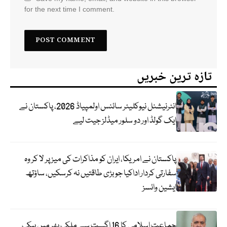
for the next time I comment.
تازہ ترین خبریں
انٹرنیشنل نیوکلیئر سائنس اولمپیاڈ 2026، پاکستان نے
ایک گولڈ اور دو سلور میڈلز جیت لیے
پاکستان نے امریکا، ایران کو مذاکرات کی میز پر لا کر وہ
سفارتی کردار اداکیا جو بڑی طاقتیں نہ کرسکیں، ساؤتھ
ایشین وائسز
جماعت اسلامی کا 16 اگست سے ملک بھر میں بیک