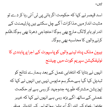
ہیں۔
اسد قیصر نے کہا کہ حکومت اگر بانی پی ٹی آئی رہا کر دے تو
مثبت انداز میں مذاکرات آگے چل سکتے ہیں پارلیمنٹ کے
اندر اور باہر لانگ مارچ بھی ہوگا احتجاجی دھرنا بھی ہوگا۔ظلم
کرنے والوں کا محاسبہ بھی ہوگا۔
بیرون ملک پناہ لینے والوں کو پاسپورٹ کے اجرا پر پابندی کا
نوٹیفکیشن سپریم کورٹ میں چیلنج
انہوں نے بتایا کہ انتخابی عمل کے بعد ہمارے نتائج کو
تبدیل کیا گیا ہے۔مگر ہم مایوس نہیں ہیں انہوں نے کہا کہ
اپوزیشن مشترکہ طور پہ جدوجہد کر رہی ہے اور حکمت
عملی کے ساتھ اگے بڑھ رہی ہے انہوں نے کہا کہ خیبر
پختون خواہ کے اندر اگر آپریشن ہوا تو اس کے انتہائی منفی