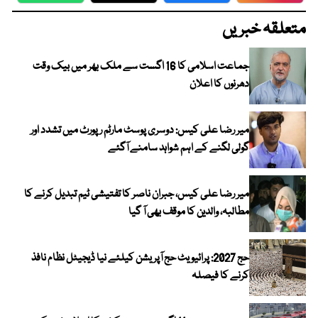
متعلقہ خبریں
جماعت اسلامی کا 16 اگست سے ملک بھر میں بیک وقت
دھرنوں کا اعلان
میر رضا علی کیس: دوسری پوسٹ مارٹم رپورٹ میں تشدد اور
گولی لگنے کے اہم شواہد سامنے آگئے
میر رضا علی کیس، جبران ناصر کا تفتیشی ٹیم تبدیل کرنے کا
مطالبہ، والدین کا موقف بھی آ گیا
حج 2027: پرائیویٹ حج آپریشن کیلئے نیا ڈیجیٹل نظام نافذ
کرنے کا فیصلہ