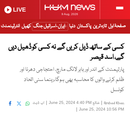
LIVE
9 Aug, 2026
صفحۂ اول
تازہ ترین
پاکستان
دنیا
ایران-اسرائیل جنگ
کھیل
انٹرٹینمنٹ
کسی کے ساتھ ڈیل کریں گے نہ کسی کو ڈھیل دیں
گے، اسد قیصر
پارلیمنٹ کے اندر اور باہر لانگ مارچ، احتجاجی دھرنا اور
ظلم کرنے والوں کا محاسبہ بھی ہوگا،رہنما سنی اتحاد
کونسل
|
شائع
|
اپ ڈیٹ
June 25, 2024 4:40 PM
Arshad Khan
|
June 25, 2024 10:56 PM