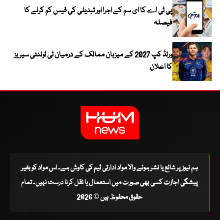
پی ٹی اے کا ای سم کے اجرا اور تبدیلی کی فیس کم کرنے کا
فیصلہ
ورلڈ کپ 2027 کے میزبان ممالک کے درمیان ٹی ٹوئنٹی سیریز
کا اعلان
ہم نیوز پر شائع یا نشر ہونے والا مواد ادارتی ٹیم کی کاوش ہے۔ اس مواد کو بغیر
پیشگی اجازت کسی بھی صورت میں استعمال یا نقل کرنا درست نہیں۔ تمام
حقوق محفوظ ہیں © 2026