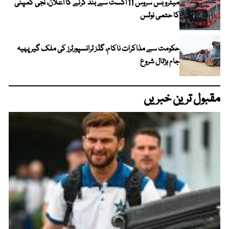
میٹرو بس سروس 11 اگست سے بند کرنے کا اعلان، نجی کمپنی
کا حتمی نوٹس
حکومت سے مذاکرات ناکام، گڈز ٹرانسپورٹرز کی ملک گیر پہیہ
جام ہڑتال شروع
مقبول ترین خبریں