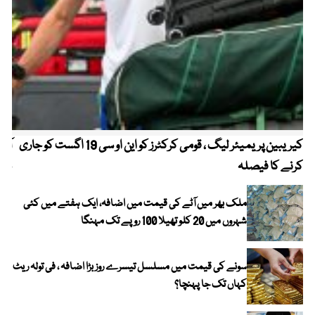
کیریبین پریمیئر لیگ ، قومی کرکٹرز کو این او سی 19 اگست کو جاری
آز
کرنے کا فیصلہ
چھی
ملک بھر میں آٹے کی قیمت میں اضافہ، ایک ہفتے میں کئی
شہروں میں 20 کلو تھیلا 100 روپے تک مہنگا
سونے کی قیمت میں مسلسل تیسرے روز بڑا اضافہ ، فی تولہ ریٹ
کہاں تک جا پہنچا؟