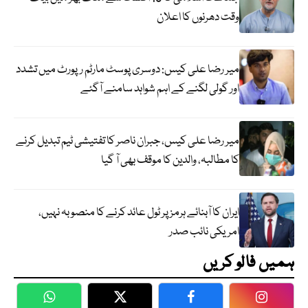
وقت دھرنوں کا اعلان
میر رضا علی کیس: دوسری پوسٹ مارٹم رپورٹ میں تشدد
اور گولی لگنے کے اہم شواہد سامنے آگئے
میر رضا علی کیس، جبران ناصر کا تفتیشی ٹیم تبدیل کرنے
کا مطالبہ، والدین کا موقف بھی آ گیا
ایران کا آبنائے ہرمز پر ٹول عائد کرنے کا منصوبہ نہیں،
امریکی نائب صدر
ہمیں فالو کریں
WhatsApp
Twitter
Facebook
Faceboo