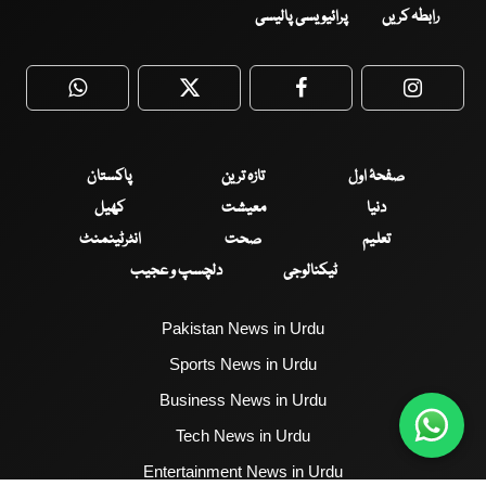
رابطہ کریں
پرائیویسی پالیسی
WhatsApp
Twitter
Facebook
Faceboo
صفحۂ اول
تازہ ترین
پاکستان
دنیا
معیشت
کھیل
تعلیم
صحت
انٹرٹینمنٹ
ٹیکنالوجی
دلچسپ و عجیب
Pakistan News in Urdu
Sports News in Urdu
Business News in Urdu
Tech News in Urdu
Entertainment News in Urdu