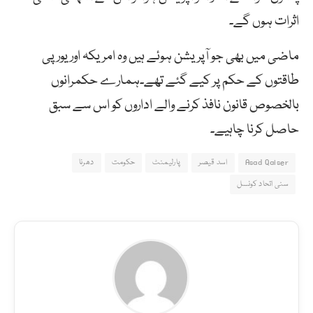
اثرات ہوں گے۔
ماضی میں بھی جو آپریشن ہوئے ہیں وہ امریکہ اور یورپی
طاقتوں کے حکم پر کیے گئے تھے۔ہمارے حکمرانوں
بالخصوص قانون نافذ کرنے والے اداروں کو اس سے سبق
حاصل کرنا چاہیے۔
Asad Qaiser
اسد قیصر
پارلیمنٹ
حکومت
دھرنا
سنی اتحاد کونسل