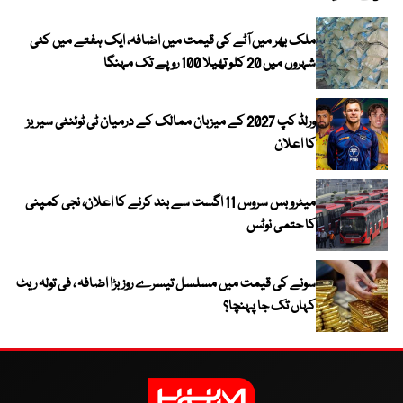
ملک بھر میں آٹے کی قیمت میں اضافہ، ایک ہفتے میں کئی
شہروں میں 20 کلو تھیلا 100 روپے تک مہنگا
ورلڈ کپ 2027 کے میزبان ممالک کے درمیان ٹی ٹوئنٹی سیریز
کا اعلان
میٹرو بس سروس 11 اگست سے بند کرنے کا اعلان، نجی کمپنی
کا حتمی نوٹس
سونے کی قیمت میں مسلسل تیسرے روز بڑا اضافہ ، فی تولہ ریٹ
کہاں تک جا پہنچا؟