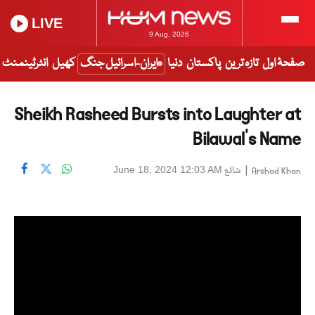
LIVE
9 Aug, 2026
صفحۂ اول
تازہ ترین
پاکستان
دنیا
ایران-اسرائیل جنگ
کھیل
انٹرٹینمنٹ
Sheikh Rasheed Bursts into Laughter at
Bilawal's Name
|
شائع
June 18, 2024 12:03 AM
Arshad Khan