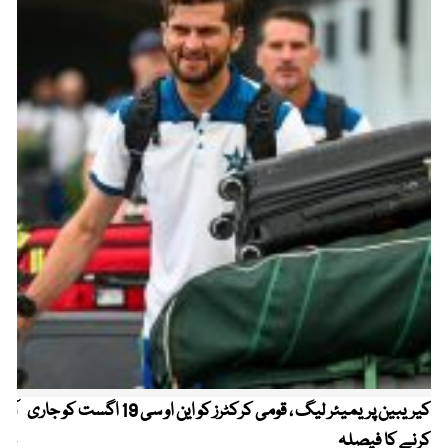
کیریبین پریمیئر لیگ ، قومی کرکٹرز کو این او سی 19 اگست کو جاری
آز
کرنے کا فیصلہ
چھی