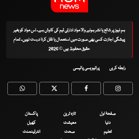
ہم نیوز پر شائع یا نشر ہونے والا مواد ادارتی ٹیم کی کاوش ہے۔ اس مواد کو بغیر
پیشگی اجازت کسی بھی صورت میں استعمال یا نقل کرنا درست نہیں۔ تمام
حقوق محفوظ ہیں © 2026
رابطہ کریں
پرائیویسی پالیسی
WhatsApp
Twitter
Facebook
Faceboo
صفحۂ اول
تازہ ترین
پاکستان
دنیا
معیشت
کھیل
تعلیم
صحت
انٹرٹینمنٹ