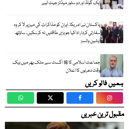
ایک گولڈ اور دو سلور میڈلز جیت لیے
پاکستان نے امریکا، ایران کو مذاکرات کی میز پر لا کر وہ
سفارتی کردار اداکیا جو بڑی طاقتیں نہ کرسکیں، ساؤتھ
ایشین وائسز
جماعت اسلامی کا 16 اگست سے ملک بھر میں بیک
وقت دھرنوں کا اعلان
ہمیں فالو کریں
WhatsApp
Twitter
Facebook
Faceboo
مقبول ترین خبریں