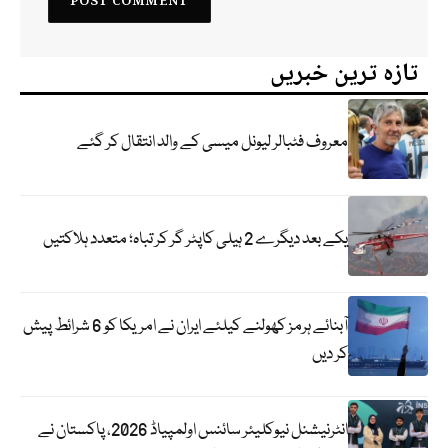
تازہ ترین خبریں
معروف فٹبالر لیونل میسی کے والد انتقال کر گئے
یکے بعد دیگرے 2 ہیلی کاپٹر گر کر تباہ؛ متعدد ہلاکتیں
آبنائے ہرمز کھولنے کیلئے ایران نے امریکا کو 6 شرائط پیش
کر دیں
انٹرنیشنل نیوکلیئر سائنس اولمپیاڈ 2026، پاکستان نے