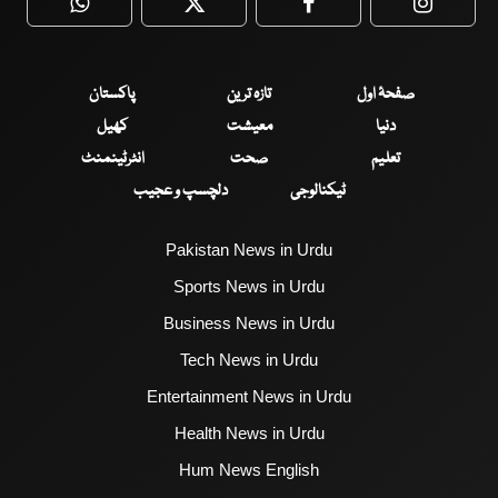
WhatsApp
Twitter
Facebook
Faceboo
صفحۂ اول
تازہ ترین
پاکستان
دنیا
معیشت
کھیل
تعلیم
صحت
انٹرٹینمنٹ
ٹیکنالوجی
دلچسپ و عجیب
Pakistan News in Urdu
Sports News in Urdu
Business News in Urdu
Tech News in Urdu
Entertainment News in Urdu
Health News in Urdu
Hum News English