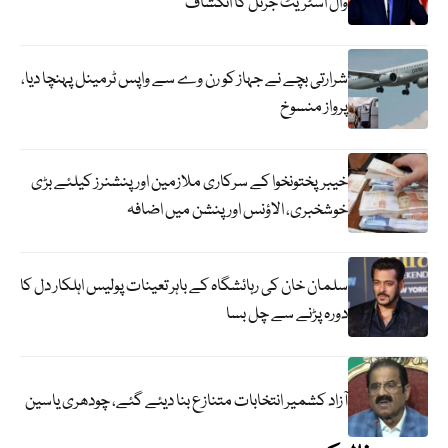
وال اسٹریٹ جرنل کا انکشاف
شرارتی بچے نے جہاز کو رن وے سے واپس ٹرمینل پہنچا دیا،
پرواز منسوخ
خیبرپختونخوا کے سرکاری ملازمین اور پنشنرز کیلئے بڑی
خوشخبری، الاؤنس اور پنشن میں اضافہ
سلمان خان کی رہائشگاہ کے باہر تعینات پولیس اہلکار دل کا
دورہ پڑنے سے چل بسا
آزاد کشمیر انتخابات متنازع بنا دیئے گئے، چودھری یاسین