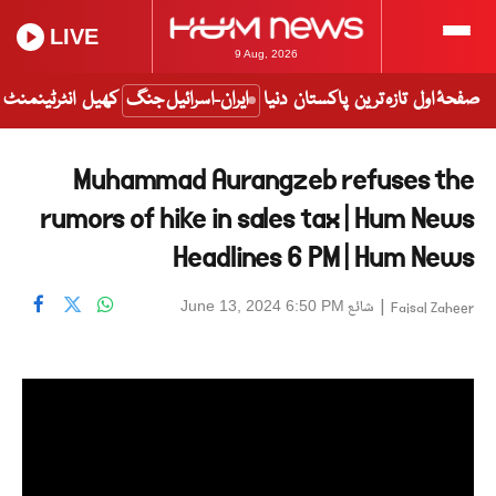
LIVE
9 Aug, 2026
صفحۂ اول
تازہ ترین
پاکستان
دنیا
ایران-اسرائیل جنگ
کھیل
انٹرٹینمنٹ
Muhammad Aurangzeb refuses the
rumors of hike in sales tax | Hum News
Headlines 6 PM | Hum News
|
شائع
June 13, 2024 6:50 PM
Faisal Zaheer