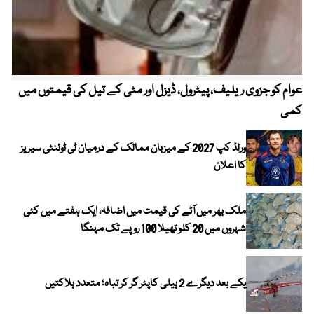
عوام کو جزوی ریلیف، پیٹرول، ڈیزل اور مٹی کے تیل کی قیمتوں میں
4 روز میں سونے کی قیمت میں بڑا اضافہ
کمی
ورلڈ کپ 2027 کے میزبان ممالک کے درمیان ٹی ٹوئنٹی سیریز
کا اعلان
ملک بھر میں آٹے کی قیمت میں اضافہ، ایک ہفتے میں کئی
شہروں میں 20 کلو تھیلا 100 روپے تک مہنگا
یکے بعد دیگرے 2 ہیلی کاپٹر گر کر تباہ؛ متعدد ہلاکتیں