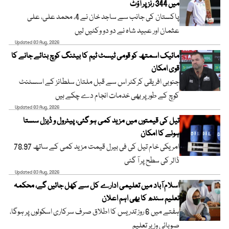
میں 344 رنز پر آؤٹ
پاکستان کی جانب سے ساجد خان نے 4، محمد علی، علی
عثمان اور عبید شاہ نے دو دو وکٹیں لیں
Updated 03 Aug, 2026
مائیک اسمتھ کو قومی ٹیسٹ ٹیم کا بیٹنگ کوچ بنائے جانے کا
قوی امکان
جنوبی افریقی کرکٹر اس سے قبل ملتان سلطانز کے اسسٹنٹ
کوچ کے طور پر بھی خدمات انجام دے چکے ہیں
Updated 03 Aug, 2026
تیل کی قیمتوں میں مزید کمی ہو گئی، پیٹرول و ڈیزل سستا
ہونے کا امکان
امریکی خام تیل کی فی بیرل قیمت مزید کمی کے ساتھ 78.97
ڈالر کی سطح پر آ گئی
Updated 03 Aug, 2026
اسلام آباد میں تعلیمی ادارے کل سے کھل جائیں گے، محکمہ
تعلیم سندھ کا بھی اہم اعلان
ہفتے میں 6 روز تدریس کا اطلاق صرف سرکاری اسکولوں پر ہوگا،
صوبائی وزیر تعلیم