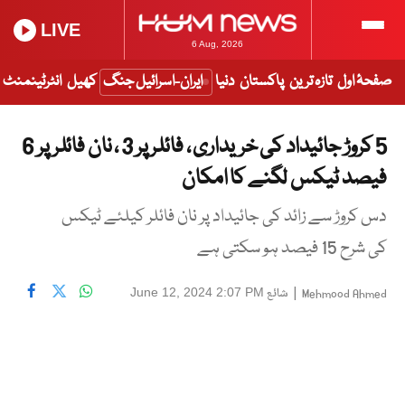
LIVE
6 Aug, 2026
صفحۂ اول
تازہ ترین
پاکستان
دنیا
ایران-اسرائیل جنگ
کھیل
انٹرٹینمنٹ
5 کروڑ جائیداد کی خریداری ، فائلر پر 3 ، نان فائلر پر 6
فیصد ٹیکس لگنے کا امکان
دس کروڑ سے زائد کی جائیداد پر نان فائلر کیلئے ٹیکس
کی شرح 15 فیصد ہو سکتی ہے
|
شائع
June 12, 2024 2:07 PM
Mehmood Ahmed