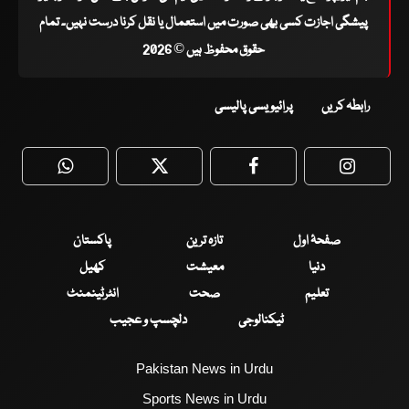
پیشگی اجازت کسی بھی صورت میں استعمال یا نقل کرنا درست نہیں۔ تمام
حقوق محفوظ ہیں © 2026
رابطہ کریں
پرائیویسی پالیسی
WhatsApp
Twitter
Facebook
Faceboo
صفحۂ اول
تازہ ترین
پاکستان
دنیا
معیشت
کھیل
تعلیم
صحت
انٹرٹینمنٹ
ٹیکنالوجی
دلچسپ و عجیب
Pakistan News in Urdu
Sports News in Urdu