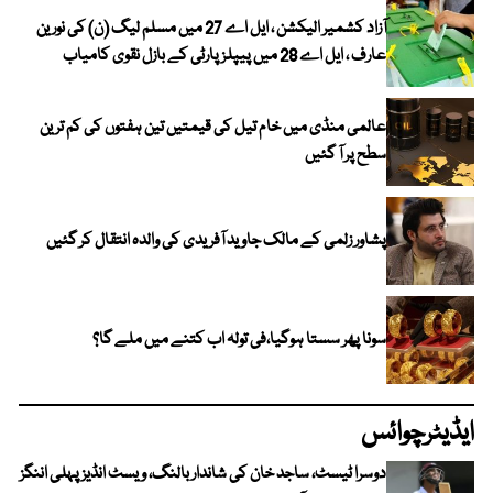
آزاد کشمیر الیکشن ، ایل اے 27 میں مسلم لیگ (ن) کی نورین
عارف ، ایل اے 28 میں پیپلز پارٹی کے بازل نقوی کامیاب
عالمی منڈی میں خام تیل کی قیمتیں تین ہفتوں کی کم ترین
سطح پر آ گئیں
پشاور زلمی کے مالک جاوید آفریدی کی والدہ انتقال کر گئیں
سونا پھر سستا ہوگیا،فی تولہ اب کتنے میں ملے گا؟
ایڈیٹرچوائس
دوسرا ٹیسٹ، ساجد خان کی شاندار بالنگ، ویسٹ انڈیز پہلی اننگز