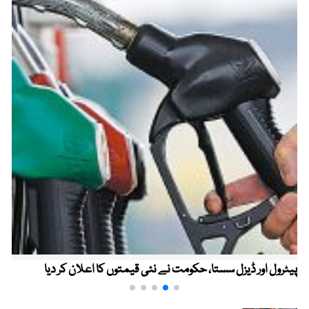
پیٹرول اور ڈیزل سستا، حکومت نے نئی قیمتوں کا اعلان کر دیا