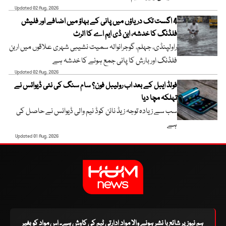
Updated 02 Aug, 2026
4 اگست تک دریاؤں میں پانی کے بہاؤ میں اضافے اور فلیش
فلڈنگ کا خدشہ، این ڈی ایم اے کا الرٹ
راولپنڈی، جہلم، گوجرانوالہ سمیت نشیبی شہری علاقوں میں اربن
فلڈنگ اور بارش کا پانی جمع ہونے کا خدشہ ہے
Updated 02 Aug, 2026
فولڈ ایبل کے بعد اب رولیبل فون؟ سام سنگ کی نئی ڈیوائس نے
تہلکہ مچا دیا
سب سے زیادہ توجہ زیڈ نائن کوڈ نیم والی ڈیوائس نے حاصل کی
ہے
Updated 01 Aug, 2026
ہم نیوز پر شائع یا نشر ہونے والا مواد ادارتی ٹیم کی کاوش ہے۔ اس مواد کو بغیر