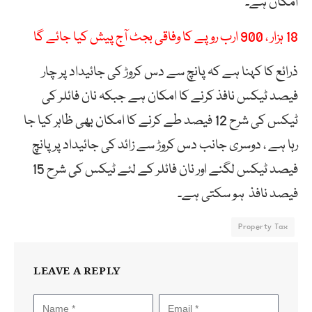
امکان ہے۔
18 ہزار ، 900 ارب روپے کا وفاقی بجٹ آج پیش کیا جائے گا
ذرائع کا کہنا ہے کہ پانچ سے دس کروڑ کی جائیداد پر چار
فیصد ٹیکس نافذ کرنے کا امکان ہے جبکہ نان فائلر کی
ٹیکس کی شرح 12 فیصد طے کرنے کا امکان بھی ظاہر کیا جا
رہا ہے ، دوسری جانب دس کروڑ سے زائد کی جائیداد پر پانچ
فیصد ٹیکس لگنے اور نان فائلر کے لئے ٹیکس کی شرح 15
فیصد نافذ ہو سکتی ہے۔
Property Tax
LEAVE A REPLY