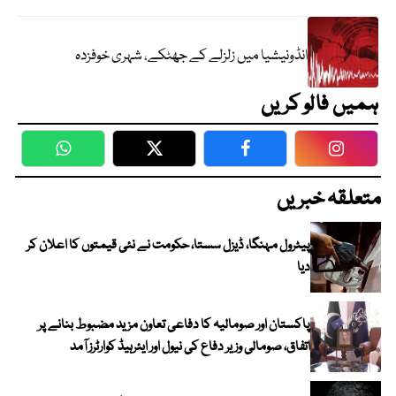
انڈونیشیا میں زلزلے کے جھٹکے، شہری خوفزدہ
ہمیں فالو کریں
WhatsApp
Twitter
Facebook
Faceboo
متعلقہ خبریں
پیٹرول مہنگا، ڈیزل سستا، حکومت نے نئی قیمتوں کا اعلان کر
دیا
پاکستان اور صومالیہ کا دفاعی تعاون مزید مضبوط بنانے پر
اتفاق، صومالی وزیر دفاع کی نیول اور ایئرہیڈ کوارٹرز آمد