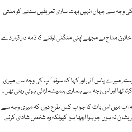
تی کی وجہ سے جہاں انہیں بہت ساری تعریفیں سننے کو ملتی
خاتون مداح نے مجھے اپنی منگنی ٹوٹنے کا ذمہ دار قرار دے
 پرستار میرے پاس آئی اور کہا کہ سونم آپ کی وجہ سے میری
رتا تھا اور اس وجہ سے ہماری ہمیشہ لڑائی ہوتی رہتی تھی۔
گئی کہ اب میں اس بات کا جواب کس طرح دوں کہ میری وجہ سے
پریشان نہ ہوں جو ہوا اچھا ہوا کیونکہ وہ شخص شادی کرنے