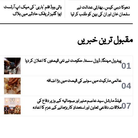
ہالی ووڈ فلم ’باربی‘ کی میک اپ آرٹسٹ
دھوکا دہی کیس ، بھارتی عدالت نے
ایوا گلیز ٹریفک حادثے میں ہلاک
سلمان خان اور ان کی بہن کو طلب کر لیا
مقبول ترین خبریں
پیٹرول مہنگا، ڈیزل سستا، حکومت نے نئی قیمتوں کا اعلان کر دیا
01
عالمی مارکیٹ میں سونے کی قیمت میں بڑا اضافہ
04
فیلڈ مارشل سید عاصم منیر اور صومالیہ کے وزیر دفاع کی
07
ملاقات، دفاعی تعاون اور استعدادِ کار بڑھانے کے عزم کا اعادہ