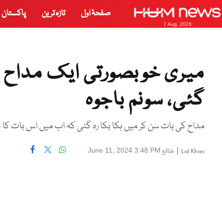
صفحۂ اول
تازہ ترین
پاکستان
7 Aug, 2026
میری خوبصورتی ایک مداح ک
گئی، سونم باجوہ
مداح کی بات سن کر میں ہکا بکا رہ گئی کہ اب میں اس بات کا 
|
شائع
June 11, 2024 3:48 PM
Lal Khan