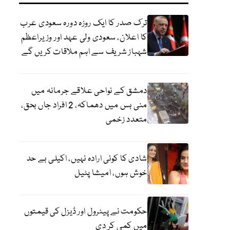
ترک صدر کا ایک روزہ دورہ سعودی عرب
کا اعلان، سعودی ولی عہد اور وزیراعظم
شہباز شریف سے اہم ملاقات کریں گے
دمشق کے نواحی علاقے جرمانہ میں
منی بس میں دھماکہ، 2 افراد جاں بحق،
متعدد زخمی
شادی کا کوئی ارادہ نہیں، اکیلی بے حد
خوش ہوں، امیشا پٹیل
حکومت نے پیٹرول اور ڈیزل کی قیمتوں
میں کمی کر دی