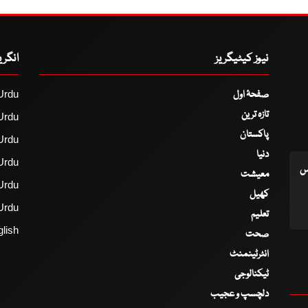
نیوز کیٹیگریز
انگر
صفحۂ اول
Urdu
تازہ ترین
Urdu
پاکستان
Urdu
دنیا
Urdu
اس
معیشت
Urdu
کھیل
Urdu
تعلیم
lish
صحت
انٹرٹینمنٹ
ٹیکنالوجی
دلچسپ و عجیب