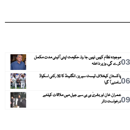
موجودہ نظام کہیں نہیں جا رہا، حکومت اپنی آئینی مدت مکمل
0
کرے گی، وزیر داخلہ
پاکستان کیخلاف ٹیسٹ سیریز ، انگلینڈ کا 16 رکنی اسکواڈ
0
سامنے آ گیا
عمران خان اور بشریٰ بی بی سے جیل میں ملاقات کیلئے
0
درخواست دائر