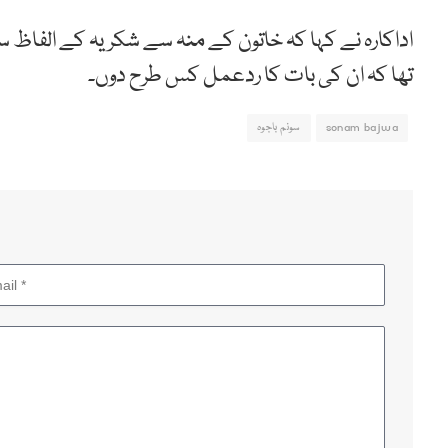
اداکارہ نے کہا کہ خاتون کے منہ سے شکریہ کے الفاظ س
تھا کہ ان کی بات کا ردعمل کس طرح دوں۔
sonam bajwa
سونم باجوہ