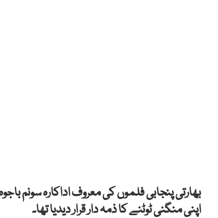
بھارتی پنجابی فلموں کی معروف اداکارہ سونم باج
اپنی منگنی ٹوٹنے کا ذمہ دار قرار دیدیا تھا۔