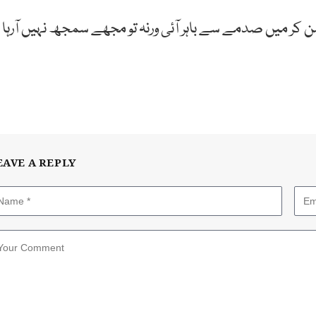
ن کر میں صدمے سے باہر آئی ورنہ تو مجھے سمجھ نہیں آرہا
EAVE A REPLY