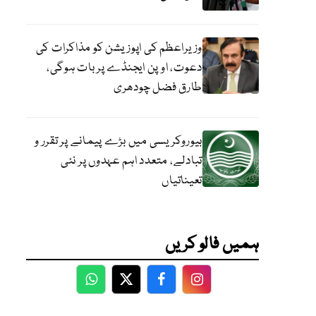
وزیراعظم کی اپوزیشن کو مذاکرات کی
دعوت، اوپن ایجنڈے پر بات ہوگی،
طارق فضل چودھری
بیوروکریسی میں بڑے پیمانے پر تقرر و
تبادلے، متعدد اہم عہدوں پر نئی
تعیناتیاں
ہمیں فالو کریں
WhatsApp
Twitter
Facebook
Facebook