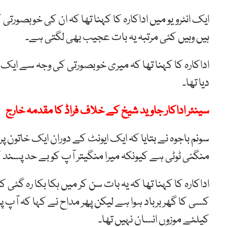
ایک انٹرویو میں اداکارہ کا کہنا تھا کہ ان کی خوبصور
ہیں وہیں کئی مرتبہ یہ بات عجیب بھی لگتی ہے۔
اداکارہ کا کہنا تھا کہ میری خوبصورتی کی وجہ سے ایک 
دیا تھا۔
سینئر اداکار جاوید شیخ کے خلاف فراڈ کا مقدمہ خارج
سونم باجوہ نے بتایا کہ ایک ایونٹ کے دوران ایک خاتون
منگنی ٹوٹی ہے کیونکہ میرا منگیتر آپ کو بے حد پسند ک
اداکارہ کا کہنا تھا کہ یہ بات سن کر میں ہکا بکا رہ 
کسی کا گھر برباد ہوا ہے لیکن پھر مداح نے کہا کہ آپ 
کیلئے موزوں انسان نہیں تھا۔