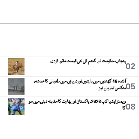
پنجاب حکومت نے گندم کی نئی قیمت مقرر کردی
3
02
آئندہ 48 گھنٹوں میں بارشوں اور دریاؤں میں طغیانی کا خدشہ،
6
05
ہنگامی تیاریاں تیز
ویمنز ایشیا کپ 2026، پاکستان اور بھارت کا مقابلہ دبئی میں ہو
9
08
گا