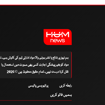
ہم نیوز پر شائع یا نشر ہونے والا مواد ادارتی ٹیم کی کاوش ہے۔ 
مواد کو بغیر پیشگی اجازت کسی بھی صورت میں استعمال یا
نقل کرنا درست نہیں۔ تمام حقوق محفوظ ہیں © 2026
رابطہ کریں
پرائیویسی پالیسی
ہمیں فالو کریں