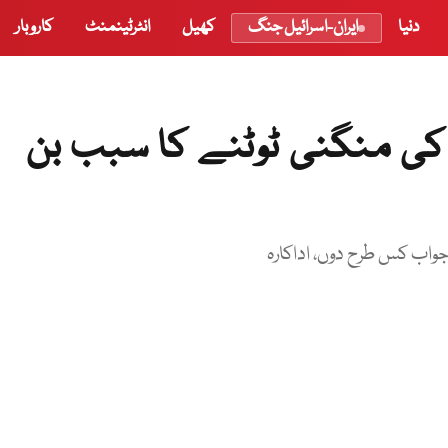
دنیا
ایران-اسرائیل جنگ
کھیل
انٹرٹینمنٹ
کاروبار
ی منگنی ٹوٹنے کا سبب بن
جواب کس طرح دوں، اداکارہ