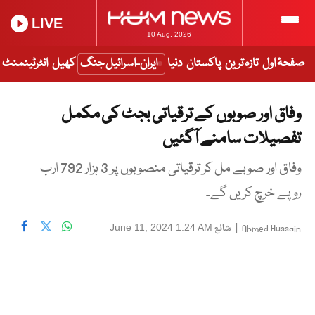
LIVE
10 Aug, 2026
صفحۂ اول
تازہ ترین
پاکستان
دنیا
ایران-اسرائیل جنگ
کھیل
انٹرٹینمنٹ
وفاق اور صوبوں کے ترقیاتی بجٹ کی مکمل
تفصیلات سامنے آگئیں
وفاق اور صوبے مل کر ترقیاتی منصوبوں پر 3 ہزار 792 ارب
روپے خرچ کریں گے۔
|
شائع
June 11, 2024 1:24 AM
Ahmed Hussain