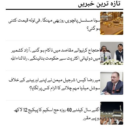
تازہ ترین خبریں
سونا مسلسل پانچویں روز بھی مہنگا ، فی تولہ قیمت کتنی
ہو گئی؟
احتجاج کرنیوالے مقاصد میں ناکام ہو گئے ، آزاد کشمیر
میں دو تہائی اکثریت سے حکومت بنائینگے ، رانا ثناء اللہ
میر رضا کیس؛ شرجیل میمن نے اپنے اور بیٹے کے خلاف
سوشل میڈیا مہم چلانے کا الزام کس پر لگایا؟
اگلے سال کیلئے 40 روزہ حج اسکیم کا پیکیج 12 لاکھ
روپے مقرر