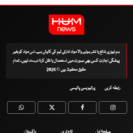
ہم نیوز پر شائع یا نشر ہونے والا مواد ادارتی ٹیم کی کاوش ہے۔ اس مواد کو بغیر
پیشگی اجازت کسی بھی صورت میں استعمال یا نقل کرنا درست نہیں۔ تمام
حقوق محفوظ ہیں © 2026
رابطہ کریں
پرائیویسی پالیسی
WhatsApp
Twitter
Facebook
Faceboo
صفحۂ اول
تازہ ترین
پاکستان