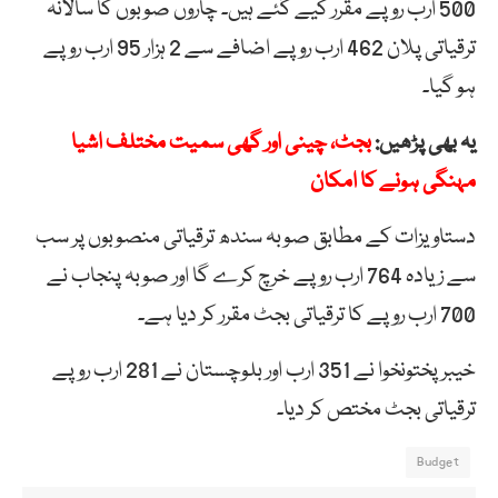
500 ارب روپے مقرر کیے گئے ہیں۔ چاروں صوبوں کا سالانہ
ترقیاتی پلان 462 ارب روپے اضافے سے 2 ہزار 95 ارب روپے
ہو گیا۔
یہ بھی پڑھیں:
بجٹ، چینی اور گھی سمیت مختلف اشیا
مہنگی ہونے کا امکان
دستاویزات کے مطابق صوبہ سندھ ترقیاتی منصوبوں پر سب
سے زیادہ 764 ارب روپے خرچ کرے گا اور صوبہ پنجاب نے
700 ارب روپے کا ترقیاتی بجٹ مقرر کر دیا ہے۔
خیبر پختونخوا نے 351 ارب اور بلوچستان نے 281 ارب روپے
ترقیاتی بجٹ مختص کر دیا۔
Budget