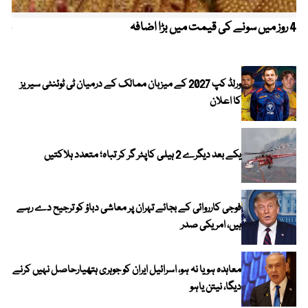
4 روز میں سونے کی قیمت میں بڑا اضافہ
خیب
الا
ورلڈ کپ 2027 کے میزبان ممالک کے درمیان ٹی ٹوئنٹی سیریز
کا اعلان
یکے بعد دیگرے 2 ہیلی کاپٹر گر کر تباہ؛ متعدد ہلاکتیں
فوجی کارروائی کے بجائے تہران پر معاشی دباؤ کو ترجیح دے رہے
ہیں، امریکی صدر
معاہدہ ہو یا نہ ہو، اسرائیل ایران کو جوہری ہتھیارحاصل نہیں کرنے
دیگا، نیتن یاہو