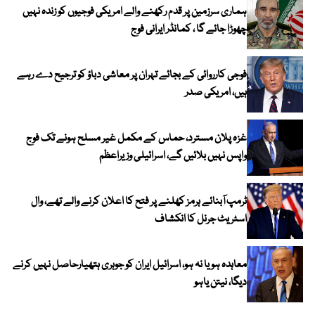
ہماری سرزمین پر قدم رکھنے والے امریکی فوجیوں کو زندہ نہیں
چھوڑا جائے گا ، کمانڈر ایرانی فوج
فوجی کارروائی کے بجائے تہران پر معاشی دباؤ کو ترجیح دے رہے
ہیں، امریکی صدر
غزہ پلان مسترد، حماس کے مکمل غیر مسلح ہونے تک فوج
واپس نہیں بلائیں گے، اسرائیلی وزیراعظم
ٹرمپ آبنائے ہرمز کھلنے پر فتح کا اعلان کرنے والے تھے، وال
اسٹریٹ جرنل کا انکشاف
معاہدہ ہو یا نہ ہو، اسرائیل ایران کو جوہری ہتھیارحاصل نہیں کرنے
دیگا، نیتن یاہو