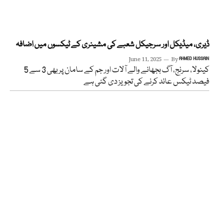
ڈیری، میڈیکل اور سرجیکل شعبے کی مشینری کے ٹیکسوں میں اضافہ
June 11, 2025
By
AHMED HUSSAIN
کینولا، سرنج، آگ بجھانے والے آلات اور جم کے سامان پر بھی 3 سے 5
فیصد ٹیکس عائد کرنے کی تجویز دی گئی ہے