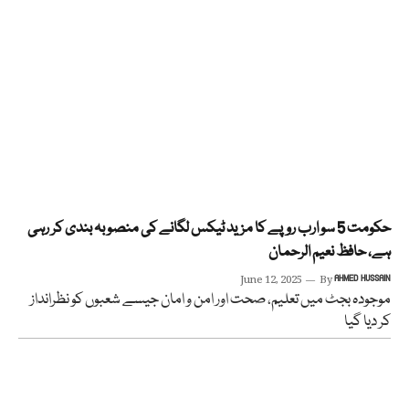
حکومت 5 سو ارب روپے کا مزید ٹیکس لگانے کی منصوبہ بندی کر رہی
ہے، حافظ نعیم الرحمان
June 12, 2025
By
AHMED HUSSAIN
موجودہ بجٹ میں تعلیم، صحت اور امن و امان جیسے شعبوں کو نظرانداز
کر دیا گیا