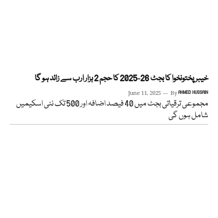
خیبر پختونخوا کا بجٹ 26-2025 کا حجم 2 ہزار ارب سے زائد ہو گا
June 11, 2025
By
AHMED HUSSAIN
مجموعی ترقیاتی بجٹ میں 40 فیصد اضافہ اور 500 تک نئی اسکیمیں
شامل ہوں گی