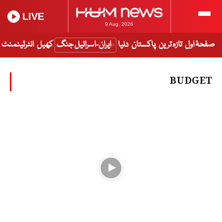
LIVE
9 Aug, 2026
صفحۂ اول
تازہ ترین
پاکستان
دنیا
ایران-اسرائیل جنگ
کھیل
انٹرٹینمنٹ
BUDGET