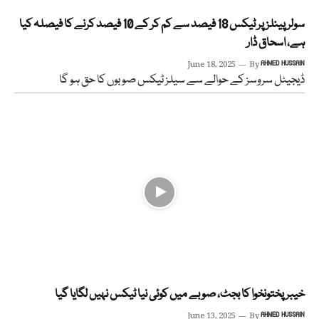
سولر پینلز پر ٹیکس 18 فیصد سے کم کر کے 10 فیصد کرنے کا فیصلہ کیا
ہے، اسحاق ڈار
June 18, 2025
By
AHMED HUSSAIN
ڈیجیٹل سروسز کے حوالے سے سیلز ٹیکس صوبوں کا حق ہو گا
خیبر پختونخوا کا بجٹ، صوبے میں کوئی نیا ٹیکس نہیں لگایا گیا
June 13, 2025
By
AHMED HUSSAIN