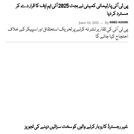
پی ٹی آئی پارلیمانی کمیٹی نے بجٹ 2025 آئی ایم ایف کا قرار دے کر
مسترد کر دیا
June 10, 2025
By
AHMED HUSSAIN
پی ٹی آئی کی تقاریر نشر نہ کرنے پر تحریک استحقاق اور اسپیکر کے خلاف
احتجاج کیا جائے گا
غیر رجسٹرڈ کاروبار کرنے والوں کو سخت سزائیں دینے کی تجویز