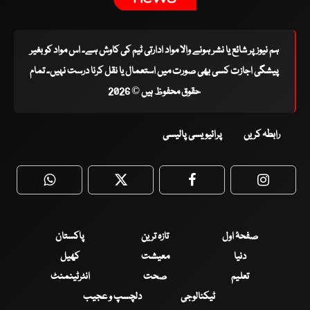
ہم نیوز پر شائع یا نشر ہونے والا مواد ادارتی ٹیم کی کاوش ہے۔ اس مواد کو بغیر
پیشگی اجازت کسی بھی صورت میں استعمال یا نقل کرنا درست نہیں۔ تمام
حقوق محفوظ ہیں © 2026
رابطہ کریں
پرائیویسی پالیسی
WhatsApp
Twitter
Facebook
Faceboo
صفحۂ اول
تازہ ترین
پاکستان
دنیا
معیشت
کھیل
تعلیم
صحت
انٹرٹینمنٹ
ٹیکنالوجی
دلچسپ و عجیب