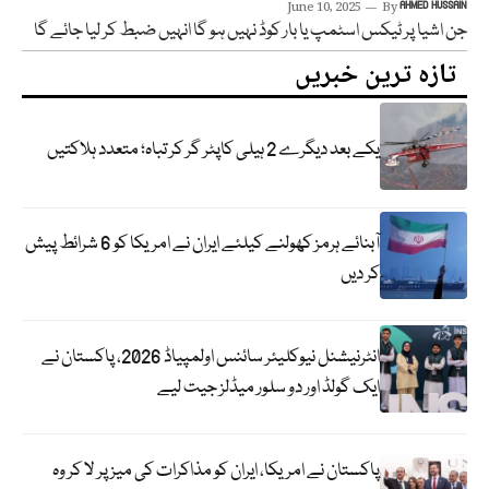
June 10, 2025
By
AHMED HUSSAIN
جن اشیا پر ٹیکس اسٹمپ یا بار کوڈ نہیں ہو گا انہیں ضبط کر لیا جائے گا
تازہ ترین خبریں
یکے بعد دیگرے 2 ہیلی کاپٹر گر کر تباہ؛ متعدد ہلاکتیں
آبنائے ہرمز کھولنے کیلئے ایران نے امریکا کو 6 شرائط پیش
کر دیں
انٹرنیشنل نیوکلیئر سائنس اولمپیاڈ 2026، پاکستان نے
ایک گولڈ اور دو سلور میڈلز جیت لیے
پاکستان نے امریکا، ایران کو مذاکرات کی میز پر لا کر وہ