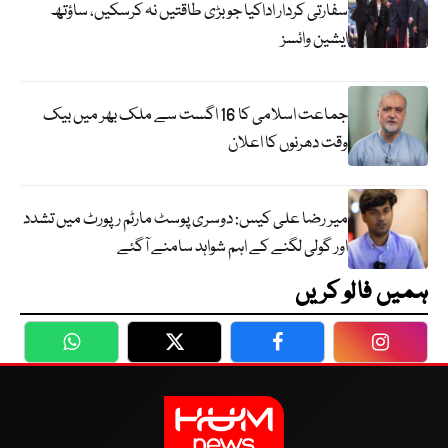
سفارتی کردار اداکیا جو بڑی طاقتیں نہ کرسکیں، ساؤتھ
ایشین وائسز
جماعت اسلامی کا 16 اگست سے ملک بھر میں بیک
وقت دھرنوں کا اعلان
میر رضا علی کیس: دوسری پوسٹ مارٹم رپورٹ میں تشدد
اور گولی لگنے کے اہم شواہد سامنے آگئے
ہمیں فالو کریں
WhatsApp
Twitter
Facebook
Faceboo