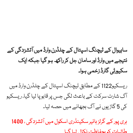
ساہیوال کے ٹیچنگ اسپتال کے چلڈرن وارڈ میں آتشزدگی کے
نتیجے میں وارڈ اور سامان جل کر راکھ ہو گیا جبکہ ایک
سکیورٹی گارڈ زخمی ہوا۔
ریسکیو1122 کے مطابق ٹیچنگ اسپتال کے چلڈرن وارڈ میں
آگ شارٹ سرکٹ کے باعث لگی جس پر قابو پا لیا گیا، ریسکیو
کی 5 گاڑیوں نے آگ بجھانے میں حصہ لیا۔
ہری پور کے گرلز ہائیر سکینڈری اسکول میں آتشزدگی ، 1400
طالبات کو بحفاظت نکال لیا گیا