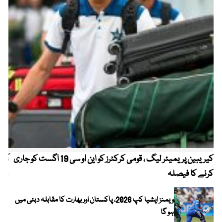
کیریبین پریمیئر لیگ ، قومی کرکٹرز کو این او سی 19 اگست کو جاری
آز
کرنے کا فیصلہ
چھی
ویمنز ایشیا کپ 2026، پاکستان اور بھارت کا مقابلہ دبئی میں
ہو گا