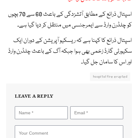
اسپتال ذرائع کے مطابق آتشزدگی کے باعث 60 سے 70 بچوں
کو چلڈرن وارڈ سے ایمرجنسی میں منتقل کر دیا گیا ہے۔
اسپتال ذرائع کا کہنا ہے کہ ریسکیو آپریشن کے دوران ایک
سکیورٹی گارڈ زخمی بھی ہوا جبکہ آگ کے باعث چلڈرن وارڈ
اور اس کا سامان جل گیا۔
hospital fire erupted
LEAVE A REPLY