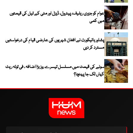
عوام کو جزوی ریلیف، پیٹرول، ڈیزل اور مٹی کے تیل کی قیمتوں
میں کمی
پشاور ہائیکورٹ نے افغان شہریوں کی عارضی قیام کی درخواستیں
مسترد کر دیں
سونے کی قیمت میں مسلسل تیسرے روز بڑا اضافہ ، فی تولہ ریٹ
کہاں تک جا پہنچا؟