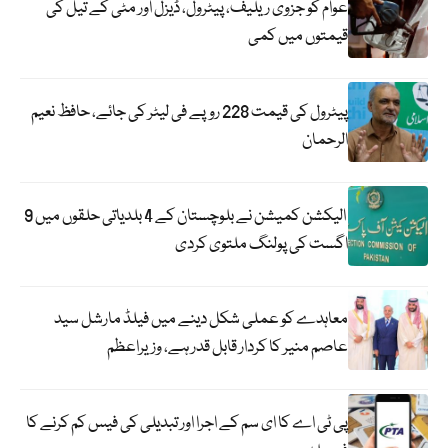
عوام کو جزوی ریلیف، پیٹرول، ڈیزل اور مٹی کے تیل کی
قیمتوں میں کمی
پیٹرول کی قیمت 228 روپے فی لیٹر کی جائے، حافظ نعیم
الرحمان
الیکشن کمیشن نے بلوچستان کے 4 بلدیاتی حلقوں میں 9
اگست کی پولنگ ملتوی کردی
معاہدے کو عملی شکل دینے میں فیلڈ مارشل سید
عاصم منیر کا کردار قابل قدر ہے، وزیراعظم
پی ٹی اے کا ای سم کے اجرا اور تبدیلی کی فیس کم کرنے کا