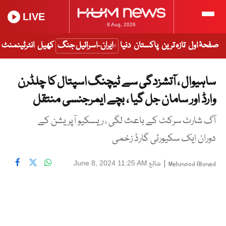
LIVE
8 Aug, 2026
صفحۂ اول
تازہ ترین
پاکستان
دنیا
ایران-اسرائیل جنگ
کھیل
انٹرٹینمنٹ
ساہیوال ، آتشزدگی سے ٹیچنگ اسپتال کا چلڈرن
وارڈ اور سامان جل گیا ، بچے ایمرجنسی منتقل
آگ شارٹ سرکٹ کے باعث لگی ، ریسکیو آپریشن کے
دوران ایک سکیورٹی گارڈ زخمی
|
شائع
June 8, 2024 11:25 AM
Mehmood Ahmed