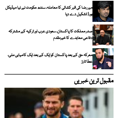
میر رضا کی قبر کشائی کا معاملہ، سندھ حکومت نے نیا میڈیکل
بورڈ تشکیل دے دیا
صدر مملکت کا پاکستان، سعودی عرب اور ترکیہ کے مشترکہ
دفاعی معاہدے کا خیرمقدم
معرکہ حق کے بعد پاکستان کو ایک کے بعد ایک کامیابی ملی،
عطا تارڑ
مقبول ترین خبریں