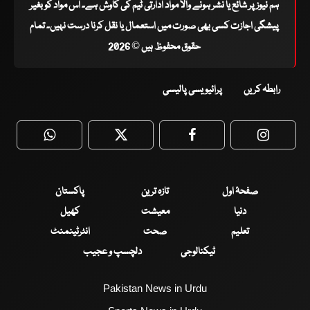
ہم نیوز پر شائع یا نشر ہونے والا مواد ادارتی ٹیم کی کاوش ہے۔ اس مواد کو بغیر
پیشگی اجازت کسی بھی صورت میں استعمال یا نقل کرنا درست نہیں۔ تمام
حقوق محفوظ ہیں © 2026
رابطہ کریں
پرائیویسی پالیسی
WhatsApp
Twitter
Facebook
Faceboo
صفحۂ اول
تازہ ترین
پاکستان
دنیا
معیشت
کھیل
تعلیم
صحت
انٹرٹینمنٹ
ٹیکنالوجی
دلچسپ و عجیب
Pakistan News in Urdu