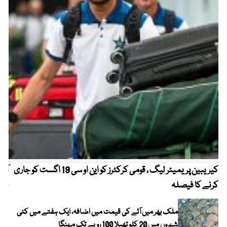
کیریبین پریمیئر لیگ ، قومی کرکٹرز کو این او سی 19 اگست کو جاری
آز
کرنے کا فیصلہ
چھی
ملک بھر میں آٹے کی قیمت میں اضافہ، ایک ہفتے میں کئی
شہروں میں 20 کلو تھیلا 100 روپے تک مہنگا