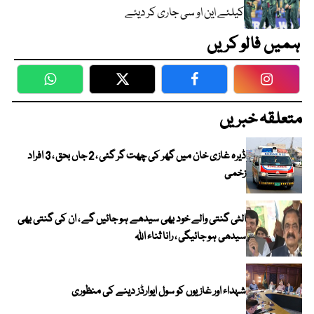
کیلئے این او سی جاری کر دیئے
ہمیں فالو کریں
WhatsApp
Twitter
Facebook
Faceboo
متعلقہ خبریں
ڈیرہ غازی خان میں گھر کی چھت گر گئی ، 2 جاں بحق ، 3 افراد
زخمی
الٹی گنتی والے خود بھی سیدھے ہو جائیں گے ، ان کی گنتی بھی
سیدھی ہو جائیگی ، رانا ثناء اللہ
شہداء اور غازیوں کو سول ایوارڈز دینے کی منظوری