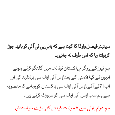
سینیٹر فیصل واوڈا کا کہنا ہے کہ بانی پی ٹی آئی کو ہاتھ جوڑ
کربولتا رہا کہ اس طرف نہ جائیں۔
ہم نیوز کے پروگرام پاکستان ٹونائٹ میں گفتگو کرتے ہوئے
انہوں نے کہا 9مئی کے بعدایس آئی ایف سی پرتنقید کی اور
اب 71لے آئے،ایس آئی ایف سی پاکستان کو بچانے کا منصوبہ
ہے،ہم سب ایس آئی ایف سی کو سپورٹ کرتے ہیں۔
ہم عوام پارٹی میں شمولیت کیلئےکئی بڑے سیاستدان