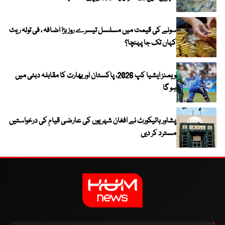
سونے کی قیمت میں مسلسل تیسرے روز بڑا اضافہ ، فی تولہ ریٹ
کہاں تک جا پہنچا؟
ویمنز ایشیا کپ 2026، پاکستان اور بھارت کا مقابلہ دبئی میں
ہو گا
پشاور ہائیکورٹ نے افغان شہریوں کی عارضی قیام کی درخواستیں
مسترد کر دیں