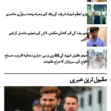
وزیر اعظم شہباز شریف کی وفد کے ہمراہ روضہ رسولؐ پر حاضری
میر رضا کی قبر کشائی مکمل ، لاش کے نمونے حاصل کر لئے
گئے
میجر طفیل شہید کی 68 ویں برسی ، مزار پر دعائیہ تقریب ، مسلح
افواج کے سربراہان کا خراج عقیدت
مقبول ترین خبریں