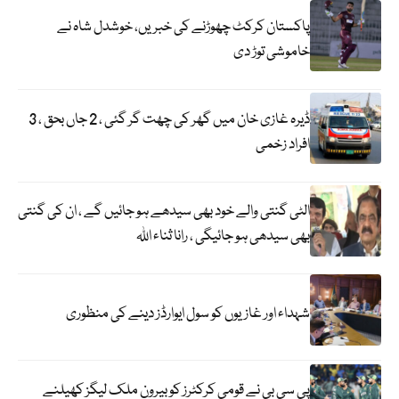
پاکستان کرکٹ چھوڑنے کی خبریں، خوشدل شاہ نے
خاموشی توڑ دی
ڈیرہ غازی خان میں گھر کی چھت گر گئی ، 2 جاں بحق ، 3
افراد زخمی
الٹی گنتی والے خود بھی سیدھے ہو جائیں گے ، ان کی گنتی
بھی سیدھی ہو جائیگی ، رانا ثناء اللہ
شہداء اور غازیوں کو سول ایوارڈز دینے کی منظوری
پی سی بی نے قومی کرکٹرز کو بیرون ملک لیگز کھیلنے