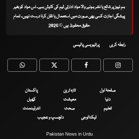
ہم نیوز پر شائع یا نشر ہونے والا مواد ادارتی ٹیم کی کاوش ہے۔ اس مواد کو بغیر
پیشگی اجازت کسی بھی صورت میں استعمال یا نقل کرنا درست نہیں۔ تمام
حقوق محفوظ ہیں © 2026
رابطہ کریں
پرائیویسی پالیسی
WhatsApp
Twitter
Facebook
Faceboo
صفحۂ اول
تازہ ترین
پاکستان
دنیا
معیشت
کھیل
تعلیم
صحت
انٹرٹینمنٹ
ٹیکنالوجی
دلچسپ و عجیب
Pakistan News in Urdu