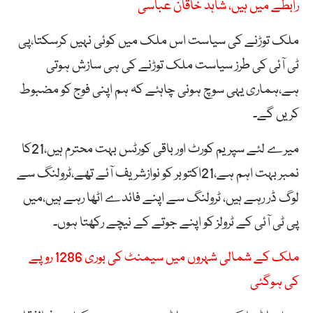
رابطے میں ہیں، شاہد خاقان عباسی
ملک توڑنے کی سیاست اس ملک میں کوئی نہیں کرسکتا،پی
ٹی آئی کی طرز سیاست ملک توڑنے کی ہی سازش ہوتی
ہے،ہماری یہی سوچ ہونی چاہئے کہ ہم اپنی فوج کو مضبوط
کریں گے۔
میرے لئے سپریم کورٹ اور باقی کورٹس بہت محترم ہیں،21کا
نمبر بہت اہم ہے،21اکتوبر کو نوازشریف آئے تھے،ٹرولنگ سے
لوگ ڈر رہے ہیں، ٹرولنگ سے اپنے فائدے اٹھا رہے ہیں،میں
پی ٹی آئی کے ٹرولز کو اپنے جوتے کے نیچے رکھتا ہوں۔
ملک کے شمالی شہروں میں سیمنٹ کی بوری 1286 روپے
کی ہوگئی