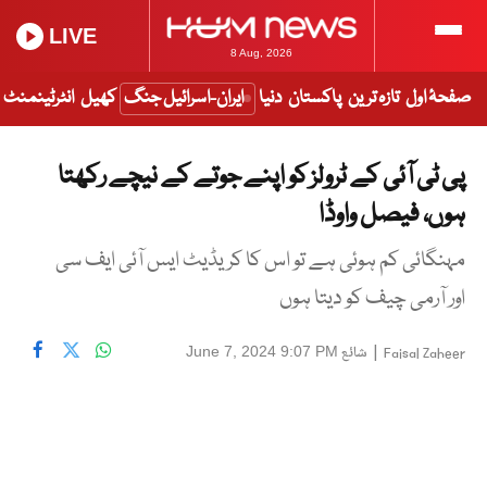
LIVE
8 Aug, 2026
صفحۂ اول
تازہ ترین
پاکستان
دنیا
ایران-اسرائیل جنگ
کھیل
انٹرٹینمنٹ
پی ٹی آئی کے ٹرولز کو اپنے جوتے کے نیچے رکھتا
ہوں، فیصل واوڈا
مہنگائی کم ہوئی ہے تو اس کا کریڈیٹ ایس آئی ایف سی
اور آرمی چیف کو دیتا ہوں
|
شائع
June 7, 2024 9:07 PM
Faisal Zaheer