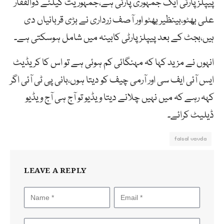
پیپلز پارٹی ایک جمہوری پارٹی ہے،جمہوریت کیلئے ذوالفقار
علی بھٹو،بینظیر بھٹو اور آصف زرداری نے بڑی قربانیاں دی
ہیں،بجٹ کے بعد پیپلز پارٹی کابینہ میں شامل ہوسکتی ہے۔
انہوں نے مزید کہا کہ مہنگائی کم ہوئی ہے تو اس کا کریڈیٹ
ایس آئی ایف سی اور آرمی چیف کو دیتا ہوں،بانی پی ٹی آئی اگر
کہہ رہے کہ میں نہیں چلانے دیتا ویڈیو تو آج ہی آج ویڈیو
ڈیلیٹ کرائے۔
faisal vavda
LEAVE A REPLY