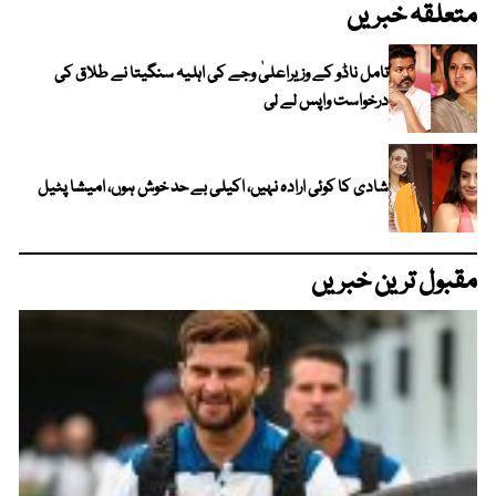
متعلقہ خبریں
تامل ناڈو کے وزیراعلیٰ وجے کی اہلیہ سنگیتا نے طلاق کی
درخواست واپس لے لی
شادی کا کوئی ارادہ نہیں، اکیلی بے حد خوش ہوں، امیشا پٹیل
مقبول ترین خبریں