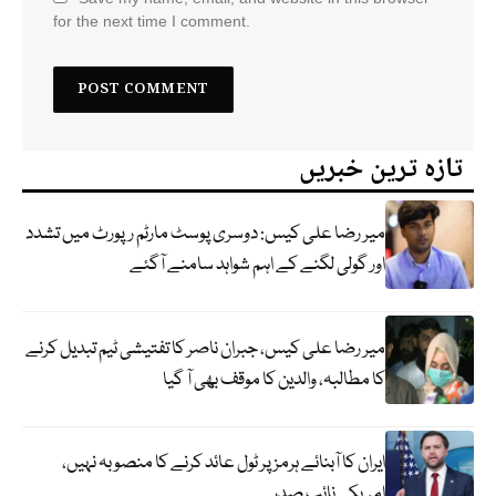
for the next time I comment.
تازہ ترین خبریں
میر رضا علی کیس: دوسری پوسٹ مارٹم رپورٹ میں تشدد
اور گولی لگنے کے اہم شواہد سامنے آگئے
میر رضا علی کیس، جبران ناصر کا تفتیشی ٹیم تبدیل کرنے
کا مطالبہ، والدین کا موقف بھی آ گیا
ایران کا آبنائے ہرمز پر ٹول عائد کرنے کا منصوبہ نہیں،
امریکی نائب صدر