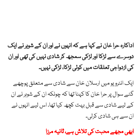
اداکارہ حرا خان نے کہا ہے کہ انہوں نے اور ان کے شوہر نے ایک
دوسرے سے لڑکا اور لڑکی سمجھ کر شادی نہیں کی تھی اور ان
کی ازدواجی تعلقات میں کوئی لڑکا، لڑکی نہیں۔
ایک انٹرویو میں ارسلان خان سے شادی سے متعلق پوچھے
گئے سوال پر حرا خان کا کہنا تھا کہ چونکہ ان کے شوہر نے ان
کے لیے شادی سے قبل بہت کچھ کیا تھا، اس لیے انہوں نے
ان سے ہی شادی کرلی۔
ابھی مجھے محبت کی تلاش ہے، ثانیہ مرزا