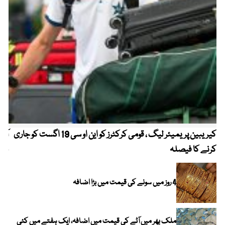
کیریبین پریمیئر لیگ ، قومی کرکٹرز کو این او سی 19 اگست کو جاری
آز
کرنے کا فیصلہ
چھی
4 روز میں سونے کی قیمت میں بڑا اضافہ
ملک بھر میں آٹے کی قیمت میں اضافہ، ایک ہفتے میں کئی