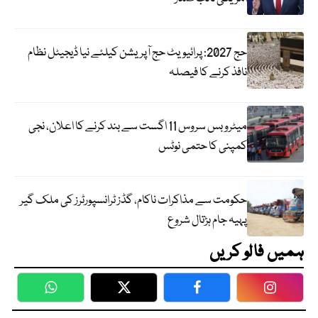
حج 2027: پرائیویٹ حج آپریشن کیلئے نیا ڈیجیٹل نظام
نافذ کرنے کا فیصلہ
میٹرو بس سروس 11 اگست سے بند کرنے کا اعلان، نجی
کمپنی کا حتمی نوٹس
حکومت سے مذاکرات ناکام، گڈز ٹرانسپورٹرز کی ملک گیر
پہیہ جام ہڑتال شروع
ہمیں فالو کریں
WhatsApp
Twitter
Facebook
Faceboo