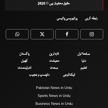
حقوق محفوظ ہیں © 2026
رابطہ کریں
پرائیویسی پالیسی
WhatsApp
Twitter
Facebook
Faceboo
صفحۂ اول
تازہ ترین
پاکستان
دنیا
معیشت
کھیل
تعلیم
صحت
انٹرٹینمنٹ
ٹیکنالوجی
دلچسپ و عجیب
Pakistan News in Urdu
Sports News in Urdu
Business News in Urdu