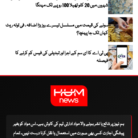
شہروں میں 20 کلو تھیلا 100 روپے تک مہنگا
سونے کی قیمت میں مسلسل تیسرے روز بڑا اضافہ ، فی تولہ ریٹ
کہاں تک جا پہنچا؟
پی ٹی اے کا ای سم کے اجرا اور تبدیلی کی فیس کم کرنے کا
فیصلہ
ہم نیوز پر شائع یا نشر ہونے والا مواد ادارتی ٹیم کی کاوش ہے۔ اس مواد کو بغیر
پیشگی اجازت کسی بھی صورت میں استعمال یا نقل کرنا درست نہیں۔ تمام