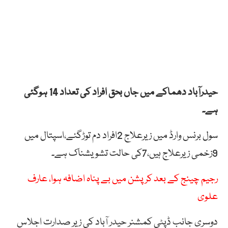
حیدرآباد دھماکے میں جاں بحق افراد کی تعداد 14 ہوگئی
ہے۔
سول برنس وارڈ میں زیرعلاج 2افراد دم توڑگئے،اسپتال میں
9زخمی زیرعلاج ہیں،7کی حالت تشویشناک ہے۔
رجیم چینج کے بعد کرپشن میں بے پناہ اضافہ ہوا، عارف
علوی
دوسری جانب ڈپٹی کمشنر حیدر آباد کی زیر صدارت اجلاس