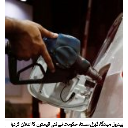
پیٹرول مہنگا، ڈیزل سستا، حکومت نے نئی قیمتوں کا اعلان کر دیا
پنج