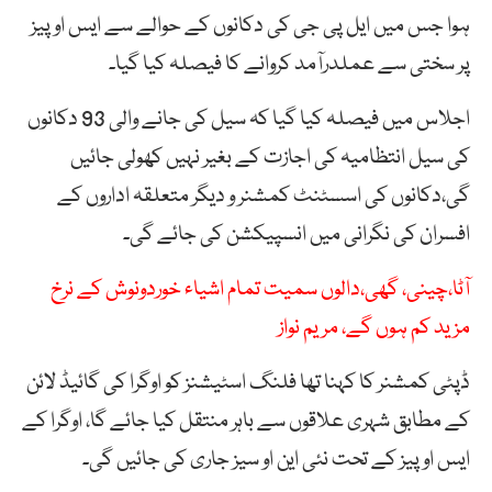
ہوا جس میں ایل پی جی کی دکانوں کے حوالے سے ایس او پیز
پر سختی سے عملدرآمد کروانے کا فیصلہ کیا گیا۔
اجلاس میں فیصلہ کیا گیا کہ سیل کی جانے والی 93 دکانوں
کی سیل انتظامیہ کی اجازت کے بغیر نہیں کھولی جائیں
گی،دکانوں کی اسسٹنٹ کمشنر و دیگر متعلقہ اداروں کے
افسران کی نگرانی میں انسپیکشن کی جائے گی۔
آٹا،چینی، گھی،دالوں سمیت تمام اشیاء خوردونوش کے نرخ
مزید کم ہوں گے، مریم نواز
ڈپٹی کمشنر کا کہنا تھا فلنگ اسٹیشنز کو اوگرا کی گائیڈ لائن
کے مطابق شہری علاقوں سے باہر منتقل کیا جائے گا، اوگرا کے
ایس او پیز کے تحت نئی این او سیز جاری کی جائیں گی۔