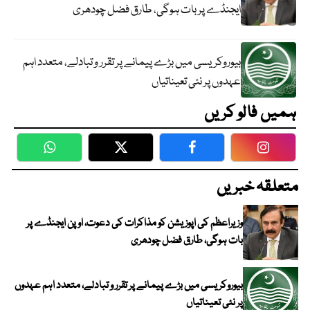
ایجنڈے پر بات ہوگی، طارق فضل چودھری
بیوروکریسی میں بڑے پیمانے پر تقرر و تبادلے، متعدد اہم
عہدوں پر نئی تعیناتیاں
ہمیں فالو کریں
WhatsApp
Twitter
Facebook
Faceboo
متعلقہ خبریں
وزیراعظم کی اپوزیشن کو مذاکرات کی دعوت، اوپن ایجنڈے پر
بات ہوگی، طارق فضل چودھری
بیوروکریسی میں بڑے پیمانے پر تقرر و تبادلے، متعدد اہم عہدوں
پر نئی تعیناتیاں