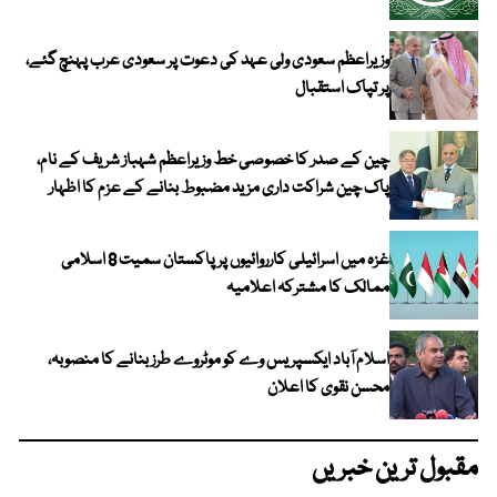
وزیراعظم سعودی ولی عہد کی دعوت پر سعودی عرب پہنچ گئے،
پر تپاک استقبال
چین کے صدر کا خصوصی خط وزیراعظم شہباز شریف کے نام،
پاک چین شراکت داری مزید مضبوط بنانے کے عزم کا اظہار
غزہ میں اسرائیلی کارروائیوں پر پاکستان سمیت 8 اسلامی
ممالک کا مشترکہ اعلامیہ
اسلام آباد ایکسپریس وے کو موٹروے طرز بنانے کا منصوبہ،
محسن نقوی کا اعلان
مقبول ترین خبریں