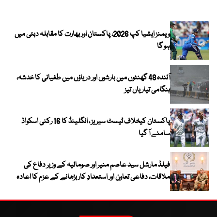
ویمنز ایشیا کپ 2026، پاکستان اور بھارت کا مقابلہ دبئی میں
ہو گا
آئندہ 48 گھنٹوں میں بارشوں اور دریاؤں میں طغیانی کا خدشہ،
ہنگامی تیاریاں تیز
پاکستان کیخلاف ٹیسٹ سیریز ، انگلینڈ کا 16 رکنی اسکواڈ
سامنے آ گیا
فیلڈ مارشل سید عاصم منیر اور صومالیہ کے وزیر دفاع کی
ملاقات، دفاعی تعاون اور استعدادِ کار بڑھانے کے عزم کا اعادہ