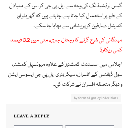
گیس لوڈشیڈنگ کی وجہ سے ایل پی جی کو اس کے متبادل
کے طور پر استعمال کیا جاتا ہے،چاہتے ہیں کہ گھریلو اور
کمرشل صارفین کو پریشانی سے بچایا جا سکے۔
مہنگائی کی شرح گرنے کا رجحان جاری، مئی میں 3.2 فیصد
کمی ریکارڈ
اجلاس میں اسسٹنٹ کمشنرز کے علاوہ میونسپل کمشنر،
سول ڈیفنس کے افسران، سیکریٹری ایل پی جی ایسوسی ایشن
و دیگر متعلقہ افسران نے شرکت کی۔
hyderabad gas cylinder blast
LEAVE A REPLY