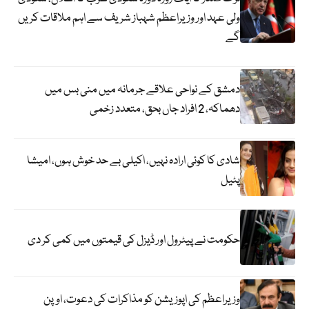
ولی عہد اور وزیراعظم شہباز شریف سے اہم ملاقات کریں
گے
دمشق کے نواحی علاقے جرمانہ میں منی بس میں
دھماکہ، 2 افراد جاں بحق، متعدد زخمی
شادی کا کوئی ارادہ نہیں، اکیلی بے حد خوش ہوں، امیشا
پٹیل
حکومت نے پیٹرول اور ڈیزل کی قیمتوں میں کمی کر دی
وزیراعظم کی اپوزیشن کو مذاکرات کی دعوت، اوپن