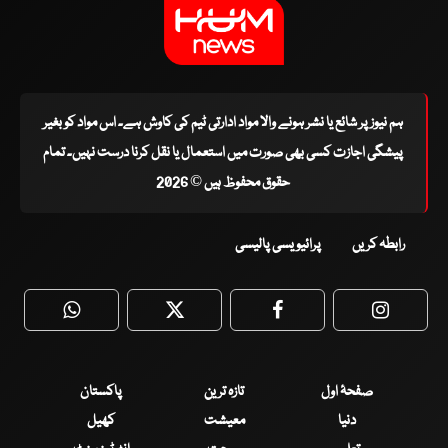
ہم نیوز پر شائع یا نشر ہونے والا مواد ادارتی ٹیم کی کاوش ہے۔ اس مواد کو بغیر
پیشگی اجازت کسی بھی صورت میں استعمال یا نقل کرنا درست نہیں۔ تمام
حقوق محفوظ ہیں © 2026
رابطہ کریں
پرائیویسی پالیسی
WhatsApp
Twitter
Facebook
Faceboo
صفحۂ اول
تازہ ترین
پاکستان
دنیا
معیشت
کھیل