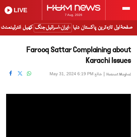
LIVE
7 Aug, 2026
صفحۂ اول
تازہ ترین
پاکستان
دنیا
ایران-اسرائیل جنگ
کھیل
انٹرٹینمنٹ
Farooq Sattar Complaining about
Karachi Issues
|
شائع
May 31, 2024 6:19 PM
Hasnat Mughal