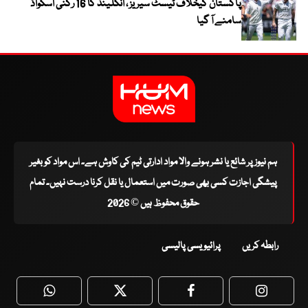
پاکستان کیخلاف ٹیسٹ سیریز ، انگلینڈ کا 16 رکنی اسکواڈ
سامنے آ گیا
ہم نیوز پر شائع یا نشر ہونے والا مواد ادارتی ٹیم کی کاوش ہے۔ اس مواد کو بغیر
پیشگی اجازت کسی بھی صورت میں استعمال یا نقل کرنا درست نہیں۔ تمام
حقوق محفوظ ہیں © 2026
رابطہ کریں
پرائیویسی پالیسی
WhatsApp
Twitter
Facebook
Faceboo