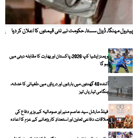
پیٹرول مہنگا، ڈیزل سستا، حکومت نے نئی قیمتوں کا اعلان کر دیا
پنج
ویمنز ایشیا کپ 2026، پاکستان اور بھارت کا مقابلہ دبئی میں
ہو گا
آئندہ 48 گھنٹوں میں بارشوں اور دریاؤں میں طغیانی کا خدشہ،
ہنگامی تیاریاں تیز
فیلڈ مارشل سید عاصم منیر اور صومالیہ کے وزیر دفاع کی
ملاقات، دفاعی تعاون اور استعدادِ کار بڑھانے کے عزم کا اعادہ