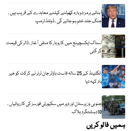
آبنائے ہرمز دوبارہ کھولنے کیلئے معاہدے کے قریب ہیں ،
جنگ جلد ختم ہو جائے گی ، ڈونلڈ ٹرمپ
اسٹاک ایکسچینج میں کاروبار کا منفی آغاز ، ڈالر کی قیمت
گر گئی
انگلینڈ کے 25 سالہ فاسٹ باؤلر جان ٹرنر نے کرکٹ کو خیر
باد کہہ دیا
جنوبی وزیرستان اور دیر میں سکیورٹی فورسز کی کارروائیاں ،
10دہشتگرد ہلاک
ہمیں فالو کریں