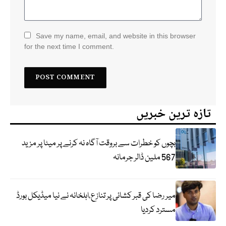
Save my name, email, and website in this browser
for the next time I comment.
تازہ ترین خبریں
بچوں کو خطرات سے بروقت آگاہ نہ کرنے پر میٹا پر مزید
567 ملین ڈالر جرمانہ
میر رضا کی قبر کشائی پر تنازع،اہلخانہ نے نیا میڈیکل بورڈ
مسترد کردیا