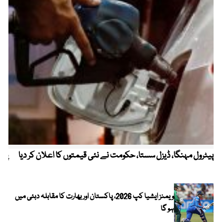
پیٹرول مہنگا، ڈیزل سستا، حکومت نے نئی قیمتوں کا اعلان کر دیا
پنج
ویمنز ایشیا کپ 2026، پاکستان اور بھارت کا مقابلہ دبئی میں
ہو گا