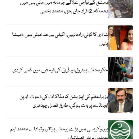
دمشق کے نواحی علاقے جرمانہ میں منی بس میں
دھماکہ، 2 افراد جاں بحق، متعدد زخمی
شادی کا کوئی ارادہ نہیں، اکیلی بے حد خوش ہوں، امیشا
پٹیل
حکومت نے پیٹرول اور ڈیزل کی قیمتوں میں کمی کر دی
وزیراعظم کی اپوزیشن کو مذاکرات کی دعوت، اوپن
ایجنڈے پر بات ہوگی، طارق فضل چودھری
بیوروکریسی میں بڑے پیمانے پر تقرر و تبادلے، متعدد اہم
عہدوں پر نئی تعیناتیاں