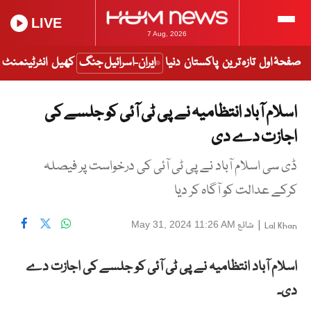
LIVE
7 Aug, 2026
صفحۂ اول
تازہ ترین
پاکستان
دنیا
ایران-اسرائیل جنگ
کھیل
انٹرٹینمنٹ
اسلام آباد انتظامیہ نے پی ٹی آئی کو جلسے کی
اجازت دے دی
ڈی سی اسلام آباد نے پی ٹی آئی کی درخواست پر فیصلہ
کرکے عدالت کو آگاہ کر دیا
|
شائع
May 31, 2024 11:26 AM
Lal Khan
اسلام آباد انتظامیہ نے پی ٹی آئی کو جلسے کی اجازت دے
دی۔