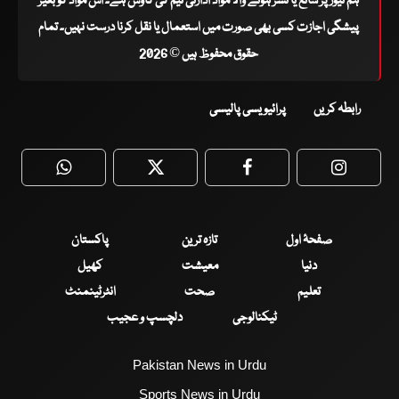
ہم نیوز پر شائع یا نشر ہونے والا مواد ادارتی ٹیم کی کاوش ہے۔ اس مواد کو بغیر
پیشگی اجازت کسی بھی صورت میں استعمال یا نقل کرنا درست نہیں۔ تمام
حقوق محفوظ ہیں © 2026
رابطہ کریں
پرائیویسی پالیسی
WhatsApp
Twitter
Facebook
Faceboo
صفحۂ اول
تازہ ترین
پاکستان
دنیا
معیشت
کھیل
تعلیم
صحت
انٹرٹینمنٹ
ٹیکنالوجی
دلچسپ و عجیب
Pakistan News in Urdu
Sports News in Urdu