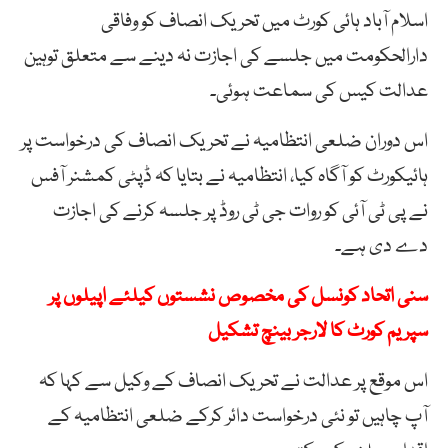
اسلام آباد ہائی کورٹ میں تحریک انصاف کو وفاقی
دارالحکومت میں جلسے کی اجازت نہ دینے سے متعلق توہین
عدالت کیس کی سماعت ہوئی۔
اس دوران ضلعی انتظامیہ نے تحریک انصاف کی درخواست پر
ہائیکورٹ کو آگاہ کیا، انتظامیہ نے بتایا کہ ڈپٹی کمشنر آفس
نے پی ٹی آئی کو روات جی ٹی روڈ پر جلسہ کرنے کی اجازت
دے دی ہے۔
سنی اتحاد کونسل کی مخصوص نشستوں کیلئے اپیلوں پر
سپریم کورٹ کا لارجر بینچ تشکیل
اس موقع پر عدالت نے تحریک انصاف کے وکیل سے کہا کہ
آپ چاہیں تو نئی درخواست دائر کرکے ضلعی انتظامیہ کے