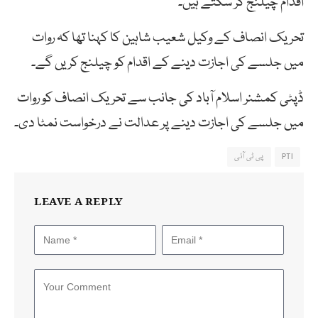
اقدام چیلنج کر سکتے ہیں۔
تحریک انصاف کے وکیل شعیب شاہین کا کہنا تھا کہ روات
میں جلسے کی اجازت دینے کے اقدام کو چیلنج کریں گے۔
ڈپٹی کمشنر اسلام آباد کی جانب سے تحریک انصاف کو روات
میں جلسے کی اجازت دینے پر عدالت نے درخواست نمٹا دی۔
PTI
پی ٹی آئی
LEAVE A REPLY