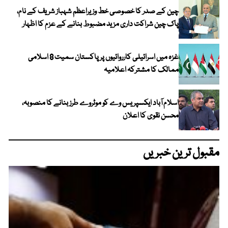
چین کے صدر کا خصوصی خط وزیراعظم شہباز شریف کے نام،
پاک چین شراکت داری مزید مضبوط بنانے کے عزم کا اظہار
غزہ میں اسرائیلی کارروائیوں پر پاکستان سمیت 8 اسلامی
ممالک کا مشترکہ اعلامیہ
اسلام آباد ایکسپریس وے کو موٹروے طرز بنانے کا منصوبہ،
محسن نقوی کا اعلان
مقبول ترین خبریں