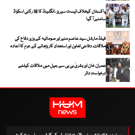
پاکستان کیخلاف ٹیسٹ سیریز ، انگلینڈ کا 16 رکنی اسکواڈ
سامنے آ گیا
فیلڈ مارشل سید عاصم منیر اور صومالیہ کے وزیر دفاع کی
ملاقات، دفاعی تعاون اور استعدادِ کار بڑھانے کے عزم کا اعادہ
عمران خان اور بشریٰ بی بی سے جیل میں ملاقات کیلئے
درخواست دائر