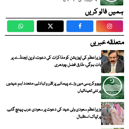
ہمیں فالو کریں
WhatsApp
Twitter
Facebook
Faceboo
متعلقہ خبریں
وزیراعظم کی اپوزیشن کو مذاکرات کی دعوت، اوپن ایجنڈے پر
بات ہوگی، طارق فضل چودھری
بیوروکریسی میں بڑے پیمانے پر تقرر و تبادلے، متعدد اہم عہدوں
پر نئی تعیناتیاں
وزیراعظم سعودی ولی عہد کی دعوت پر سعودی عرب پہنچ گئے،
پر تپاک استقبال