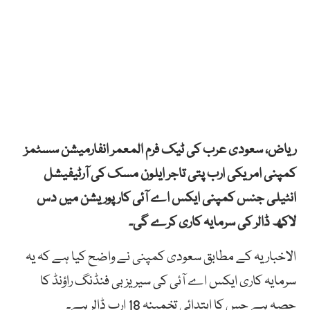
ریاض، سعودی عرب کی ٹیک فرم المعمر انفارمیشن سسٹمز
کمپنی امریکی ارب پتی تاجر ایلون مسک کی آرٹیفیشل
انٹیلی جنس کمپنی ایکس اے آئی کارپوریشن میں دس
لاکھ ڈالر کی سرمایہ کاری کرے گی۔
الاخباریہ کے مطابق سعودی کمپنی نے واضح کیا ہے کہ یہ
سرمایہ کاری ایکس اے آئی کی سیریز بی فنڈنگ راؤنڈ کا
حصہ ہے جس کا ابتدائی تخمینہ 18 ارب ڈالر ہے۔