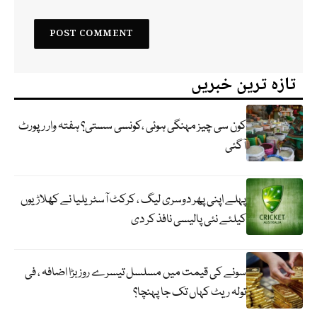
تازہ ترین خبریں
کون سی چیز مہنگی ہوئی ،کونسی سستی؟ ہفتہ وار رپورٹ
آگئی
پہلے اپنی پھر دوسری لیگ ، کرکٹ آسٹریلیا نے کھلاڑیوں
کیلئے نئی پالیسی نافذ کر دی
سونے کی قیمت میں مسلسل تیسرے روز بڑا اضافہ ، فی
تولہ ریٹ کہاں تک جا پہنچا؟