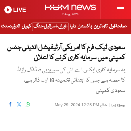
LIVE
7 Aug, 2026
صفحۂ اول
تازہ ترین
پاکستان
دنیا
ایران-اسرائیل جنگ
کھیل
انٹرٹینمنٹ
سعودی ٹیک فرم کا امریکی آرٹیفیشل انٹیلی جنس
کمپنی میں سرمایہ کاری کرنے کا اعلان
یہ سرمایہ کاری ایکس اے آئی کی سیریز بی فنڈنگ راؤنڈ
کا حصہ ہے جس کا ابتدائی تخمینہ 18 ارب ڈالر ہے،
سعودی کمپنی
|
شائع
May 29, 2024 12:25 PM
Lal Khan