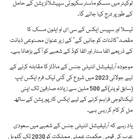
لوکیٹر میں سسکو ماسٹر سکیورٹی سپیشلائزیشن کے حامل
کے طور پر درج کیا جائے گا۔
ٹیسلا اور سپیس ایکس کے سی ای او ایلون مسک کا
مقصد”کائنات کو جانیں گے“ کے زیر عنوان مصنوعی ذہانت
کے ذریعے الفا سٹار اور الفا کوڈ کے شعبے کو آگے بڑھانا ہے۔
موجودہ آرٹیفیشل انٹیلی جنس کے ماڈلز کا مقابلہ کرنے کے
لیے جولائی 2023 میں شروع کی گئی ٹیک فرم ایکس ایپ
(سابق ٹویٹر)کے 500 ملین سے زیادہ صارفین تک اپنی
ٹیکنالوجی فراہم کرنے کے لیے ایکس کارپوریشن کے ساتھ
مل کر کام کر رہی ہے۔
یاد رہے کہ آرٹیفیشل انٹیلی جنس کے شعبے میں سعودی
عرب کی قومی حکمت عملی مملکت کو 2030 تک گلوبل