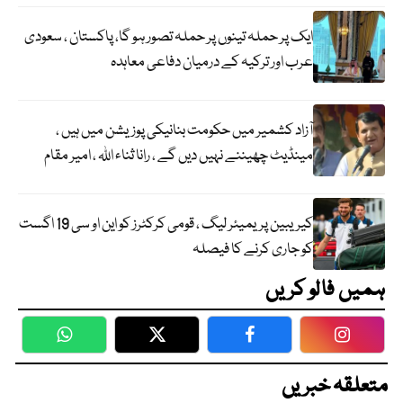
ایک پر حملہ تینوں پر حملہ تصور ہو گا، پاکستان ، سعودی
عرب اور ترکیہ کے درمیان دفاعی معاہدہ
آزاد کشمیر میں حکومت بنانیکی پوزیشن میں ہیں ،
مینڈیٹ چھیننے نہیں دیں گے ، رانا ثناء اللہ ، امیر مقام
کیریبین پریمیئر لیگ ، قومی کرکٹرز کو این او سی 19 اگست
کو جاری کرنے کا فیصلہ
ہمیں فالو کریں
WhatsApp
Twitter
Facebook
Faceboo
متعلقہ خبریں