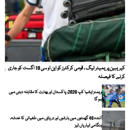
کیریبین پریمیئر لیگ ، قومی کرکٹرز کو این او سی 19 اگست کو جاری
پیٹ
کرنے کا فیصلہ
ویمنز ایشیا کپ 2026، پاکستان اور بھارت کا مقابلہ دبئی میں
ہو گا
آئندہ 48 گھنٹوں میں بارشوں اور دریاؤں میں طغیانی کا خدشہ،
ہنگامی تیاریاں تیز