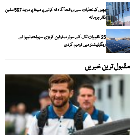
بچوں کو خطرات سے بروقت آگاہ نہ کرنے پر میٹا پر مزید 567 ملین
ڈالر جرمانہ
25 کلو واٹ تک کے سولر صارفین کو بڑی سہولت، نیپرا نے
ریگولیشنز میں ترمیم کردی
مقبول ترین خبریں