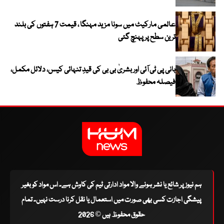
عالمی مارکیٹ میں سونا مزید مہنگا ، قیمت 7 ہفتوں کی بلند
ترین سطح پر پہنچ گئی
بانی پی ٹی آئی اور بشریٰ بی بی کی قیدِ تنہائی کیس، دلائل مکمل،
فیصلہ محفوظ
ہم نیوز پر شائع یا نشر ہونے والا مواد ادارتی ٹیم کی کاوش ہے۔ اس مواد کو بغیر
پیشگی اجازت کسی بھی صورت میں استعمال یا نقل کرنا درست نہیں۔ تمام
حقوق محفوظ ہیں © 2026