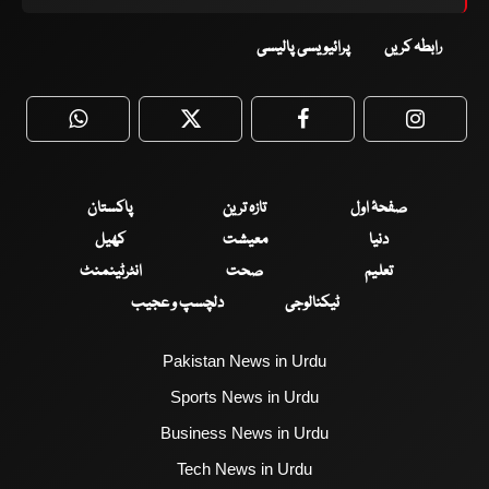
رابطہ کریں
پرائیویسی پالیسی
WhatsApp
Twitter
Facebook
Faceboo
صفحۂ اول
تازہ ترین
پاکستان
دنیا
معیشت
کھیل
تعلیم
صحت
انٹرٹینمنٹ
ٹیکنالوجی
دلچسپ و عجیب
Pakistan News in Urdu
Sports News in Urdu
Business News in Urdu
Tech News in Urdu