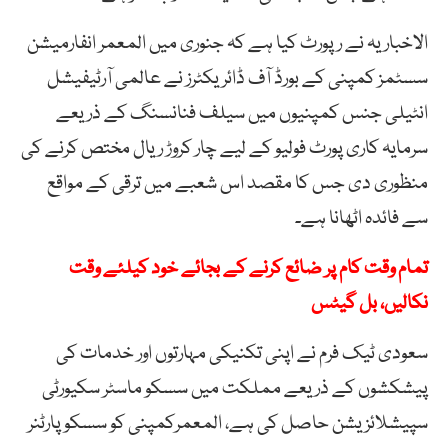
الاخباریہ نے رپورٹ کیا ہے کہ جنوری میں المعمر انفارمیشن
سسٹمز کمپنی کے بورڈ آف ڈائریکٹرز نے عالمی آرٹیفیشل
انٹیلی جنس کمپنیوں میں سیلف فنانسنگ کے ذریعے
سرمایہ کاری پورٹ فولیو کے لیے چار کروڑ ریال مختص کرنے کی
منظوری دی جس کا مقصد اس شعبے میں ترقی کے مواقع
سے فائدہ اٹھانا ہے۔
تمام وقت کام پر ضائع کرنے کے بجائے خود کیلئے وقت
نکالیں، بل گیٹس
سعودی ٹیک فرم نے اپنی تکنیکی مہارتوں اور خدمات کی
پیشکشوں کے ذریعے مملکت میں سسکو ماسٹر سکیورٹی
سپیشلائزیشن حاصل کی ہے، المعمرکمپنی کو سسکو پارٹنر