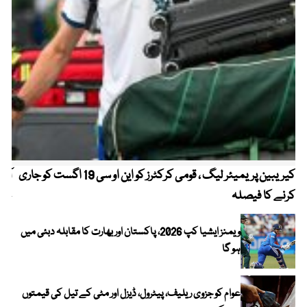
کیریبین پریمیئر لیگ ، قومی کرکٹرز کو این او سی 19 اگست کو جاری
آز
کرنے کا فیصلہ
چھی
ویمنز ایشیا کپ 2026، پاکستان اور بھارت کا مقابلہ دبئی میں
ہو گا
عوام کو جزوی ریلیف، پیٹرول، ڈیزل اور مٹی کے تیل کی قیمتوں