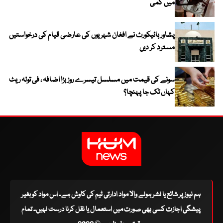
میں کمی
پشاور ہائیکورٹ نے افغان شہریوں کی عارضی قیام کی درخواستیں
مسترد کر دیں
سونے کی قیمت میں مسلسل تیسرے روز بڑا اضافہ ، فی تولہ ریٹ
کہاں تک جا پہنچا؟
ہم نیوز پر شائع یا نشر ہونے والا مواد ادارتی ٹیم کی کاوش ہے۔ اس مواد کو بغیر
پیشگی اجازت کسی بھی صورت میں استعمال یا نقل کرنا درست نہیں۔ تمام