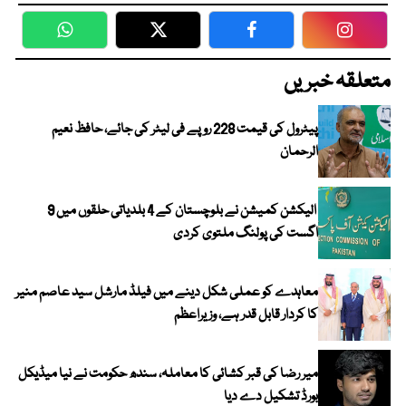
WhatsApp
Twitter
Facebook
Faceboo
متعلقہ خبریں
پیٹرول کی قیمت 228 روپے فی لیٹر کی جائے، حافظ نعیم
الرحمان
الیکشن کمیشن نے بلوچستان کے 4 بلدیاتی حلقوں میں 9
اگست کی پولنگ ملتوی کردی
معاہدے کو عملی شکل دینے میں فیلڈ مارشل سید عاصم منیر
کا کردار قابل قدر ہے، وزیراعظم
میر رضا کی قبر کشائی کا معاملہ، سندھ حکومت نے نیا میڈیکل
بورڈ تشکیل دے دیا