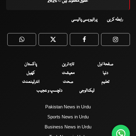
حقوق محفوظ ہیں © 2026
رابطہ کریں
پرائیویسی پالیسی
WhatsApp
Twitter
Facebook
Faceboo
صفحۂ اول
تازہ ترین
پاکستان
دنیا
معیشت
کھیل
تعلیم
صحت
انٹرٹینمنٹ
ٹیکنالوجی
دلچسپ و عجیب
Pakistan News in Urdu
Sports News in Urdu
Business News in Urdu