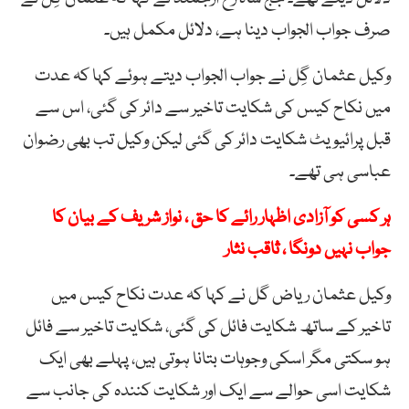
صرف جواب الجواب دینا ہے، دلائل مکمل ہیں۔
وکیل عثمان گِل نے جواب الجواب دیتے ہوئے کہا کہ عدت
میں نکاح کیس کی شکایت تاخیر سے دائر کی گئی، اس سے
قبل پرائیویٹ شکایت دائر کی گئی لیکن وکیل تب بھی رضوان
عباسی ہی تھے۔
ہر کسی کو آزادی اظہار رائے کا حق ، نواز شریف کے بیان کا
جواب نہیں دونگا ، ثاقب نثار
وکیل عثمان ریاض گل نے کہا کہ عدت نکاح کیس میں
تاخیر کے ساتھ شکایت فائل کی گئی، شکایت تاخیر سے فائل
ہو سکتی مگر اسکی وجوہات بتانا ہوتی ہیں، پہلے بھی ایک
شکایت اسی حوالے سے ایک اور شکایت کنندہ کی جانب سے