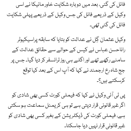
فائل کی گئی، بعد میں دوبارہ شکایت خاور مانیکا نے اسی
وکیل کے ذریعے فائل کی جس وکیل کے ذریعے پہلی شکایت
فائل کی گئی تھی۔
وکیل عثمان گِل نے عدالت کو بتایا کہ سابقہ پراسیکیوٹر
راناحسن عباس نے کیس کے حوالے سے حقائق عدالت کے
سامنے رکھے تھے اور اگلے ہی روز ٹرانسفر کر دیا گیا۔ جس پر
جج شاہ رخ ارجمند نے کہا کہ آپ اس کے بعد کیا توقع
کرسکتے ہیں؟۔
پی ٹی آئی وکیل نے کہا کہ فیملی کورٹ کسی بھی شادی کو
اگر غیر قانونی قرار دیتی ہے تو ہی کریمنل سماعت ہو سکتی
ہے، فیملی کورٹ کی ڈیکلریشن کے بغیر کسی بھی شادی کو
غیر قانونی قرار نہیں دیا جاسکتا۔