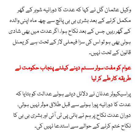
وکیل عثمان گل نے کہا کہ عدت کا دورانیہ شوہر کے گھر
مکمل کرنے کے بعد بشری بی بی پانچ سے چھ ماہ اپنی والدہ
کے گھر رہیں جس کے بعد نکاح ہوا، اگر عدت میں بھی شادی
ہوئی بھی ہو تو اس کی سزا فیملی لاز کے تحت ہے کریمنل
قانون کے تحت نہیں۔
عوام کو مفت سولر سسٹم دینے کیلئے پنجاب حکومت نے
طریقہ کار طے کر لیا
پراسیکیوٹر عدنان نے دلائل دیتے ہوئے عدالت کو بتایا کہ
عدت کا دورانیہ پورا ہونے سے قبل طلاق موثر نہیں ہوتی،
دوران عدت نکاح پر ہم نے بانی پی ٹی آئی اور بشری بی بی کا
نکاح ختم کرنے کے حوالے سے استدعا نہیں کی۔