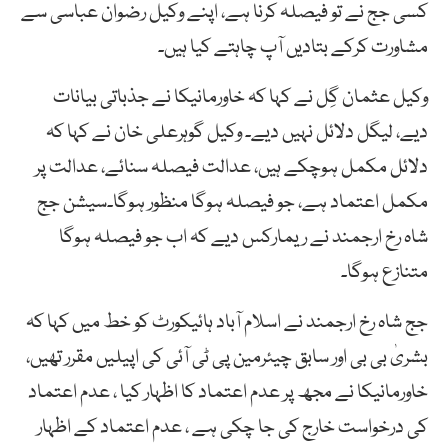
کسی جج نے تو فیصلہ کرنا ہے، اپنے وکیل رضوان عباسی سے
مشاورت کرکے بتادیں آپ چاہتے کیا ہیں۔
وکیل عثمان گِل نے کہا کہ خاورمانیکا نے جذباتی بیانات
دیے، لیگل دلائل نہیں دیے۔ وکیل گوہرعلی خان نے کہا کہ
دلائل مکمل ہوچکے ہیں، عدالت فیصلہ سنائے، عدالت پر
مکمل اعتماد ہے، جو فیصلہ ہوگا منظور ہوگا۔سیشن جج
شاہ رخ ارجمند نے ریمارکس دیے کہ اب جو فیصلہ ہوگا
متنازع ہوگا۔
جج شاہ رخ ارجمند نے اسلام آباد ہائیکورٹ کو خط میں کہا کہ
بشریٰ بی بی اور سابق چیئرمین پی ٹی آئی کی اپیلیں مقرر تھیں،
خاورمانیکا نے مجھ پر عدم اعتماد کا اظہار کیا ، عدم اعتماد
کی درخواست خارج کی جا چکی ہے ، عدم اعتماد کے اظہار