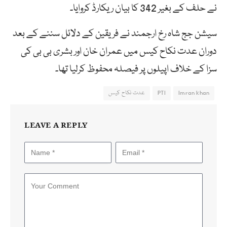
نے حلف کے بغیر 342 کا بیان ریکارڈ کروایا۔
سیشن جج شاہ رخ ارجمند نے فریقین کے دلائل سننے کے بعد
دوران عدت نکاح کیس میں عمران خان اور بشری بی بی کی
سزا کے خلاف اپیلوں پر فیصلہ محفوظ کرلیا تھا۔
Imran khan
PTI
عدت نکاح کیس
LEAVE A REPLY