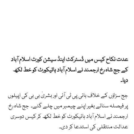
عدت نکاح کیس میں ڈسٹرکٹ اینڈ سیشن کورٹ اسلام آباد
کے جج شاہ رخ ارجمند نے اسلام آباد ہائیکورٹ کو خط لکھ
دیا۔
جج سزاؤں کے خلاف بانی پی ٹی آئی اور بشریٰ بی بی کی اپیلوں
پر فیصلہ سنائے بغیر اپنے چیمبر میں چلے گئے۔ جج شاہ رخ
ارجمند نے اسلام آباد ہائیکورٹ کو خط لکھ کر کیس دوسری
عدالت منتقلی کی استدعا کر دی۔