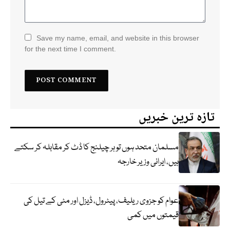
Save my name, email, and website in this browser
for the next time I comment.
تازہ ترین خبریں
مسلمان متحد ہوں تو ہر چیلنج کا ڈٹ کر مقابلہ کر سکتے
ہیں، ایرانی وزیر خارجہ
عوام کو جزوی ریلیف، پیٹرول، ڈیزل اور مٹی کے تیل کی
قیمتوں میں کمی