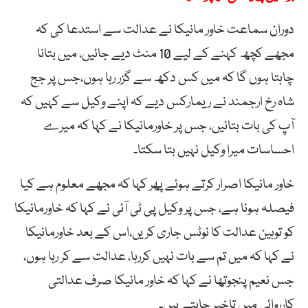
دوران سماعت خاور مانیکا نے عدالت سے استدعا کی کہ
مجھے کچھ کہنے کے لیے 10 منٹ دیے جائیں، میں بتانا
چاہتا ہوں گا کہ میں کس دکھ سے گزر رہا ہوں،جس پر جج
شاہ رخ ارجمند نے ریمارکس دیے کہ اپنے وکیل سے کہیں کہ
آپ کی بات بتائیں، جس پر خاورمانیکا نے کہا کہ میرے
احساسات میرا وکیل نہیں بتا سکتا۔
خاور مانیکا اصرار کرتے ہوئے پھر کہا کہ مجھے معلوم ہے کیا
فیصلہ ہونا ہے، جس پر وکیل پی ٹی آئی نے کہا کہ خاورمانیکا
کو توہین عدالت کا نوٹس جاری کریں،اس کے بعد خاورمانیکا
نے کہا کہ میں تم سے بات نہیں کررہا، عدالت سے کر رہا ہوں،
جس نعیم پنجوتھا نے کہا کہ خاور مانیکا صرف عدالتی
کارروائی میں تاخیر چاہتے ہیں۔