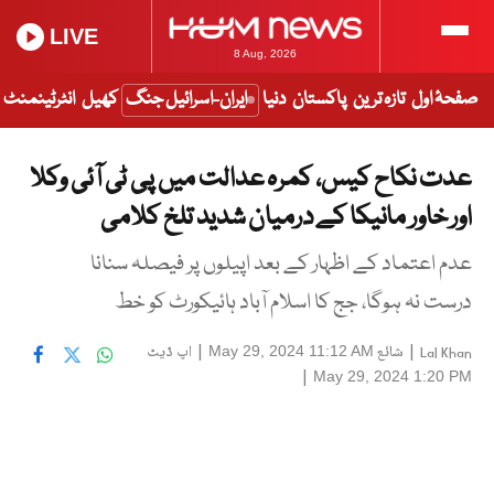
LIVE
8 Aug, 2026
صفحۂ اول
تازہ ترین
پاکستان
دنیا
ایران-اسرائیل جنگ
کھیل
انٹرٹینمنٹ
عدت نکاح کیس، کمرہ عدالت میں پی ٹی آئی وکلا
اور خاور مانیکا کے درمیان شدید تلخ کلامی
عدم اعتماد کے اظہار کے بعد اپیلوں پر فیصلہ سنانا
درست نہ ہوگا، جج کا اسلام آباد ہائیکورٹ کو خط
|
شائع
|
اپ ڈیٹ
May 29, 2024 11:12 AM
Lal Khan
|
May 29, 2024 1:20 PM