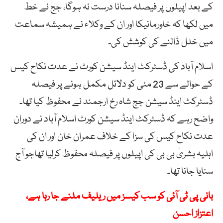
کے بعد اپیلوں پر فیصلہ سنانا درست نہ ہوگا، جج نے خط
میں لکھا کہ خاورمانیکا اور ان کے وکلاء نے ہمیشہ سماعت
میں خلل ڈالنے کی کوشش کی۔
اسلام آباد کی ڈسٹرکٹ اینڈ سیشن کورٹ نے عدت نکاح کیس
کے حوالے سے 23 مئی کو دلائل مکمل ہونے پر فیصلہ
ڈسٹرکٹ اینڈ سیشن جج شاہ رخ ارجمند نے محفوظ کیا تھا۔
واضح رہے کہ ڈسٹرکٹ اینڈ سیشن کورٹ اسلام آباد نے دوران
عدت نکاح کیس کی سزا کے خلاف عمران خان اور ان کی
اہلیہ بشریٰ بی بی کی اپیلوں پر فیصلہ محفوظ کرلیا تھاجو آج
سنایا جانا تھا۔
بانی پی ٹی آئی کو سب کیسز میں ریلیف ملنے جا رہا ہے،
اعتزاز احسن