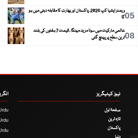
ویمنز ایشیا کپ 2026، پاکستان اور بھارت کا مقابلہ دبئی میں ہو
6
05
گا
عالمی مارکیٹ میں سونا مزید مہنگا ، قیمت 7 ہفتوں کی بلند
9
08
ترین سطح پر پہنچ گئی
نیوز کیٹیگریز
انگر
صفحۂ اول
Urdu
تازہ ترین
Urdu
پاکستان
Urdu
دنیا