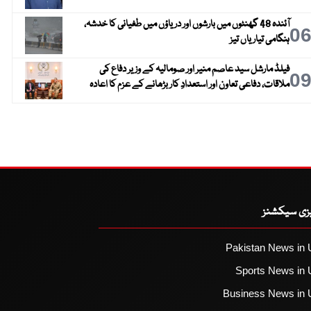
آئندہ 48 گھنٹوں میں بارشوں اور دریاؤں میں طغیانی کا خدشہ،
0
ہنگامی تیاریاں تیز
فیلڈ مارشل سید عاصم منیر اور صومالیہ کے وزیر دفاع کی
0
ملاقات، دفاعی تعاون اور استعدادِ کار بڑھانے کے عزم کا اعادہ
یزی سیکشنز
Pakistan News in 
Sports News in 
Business News in 