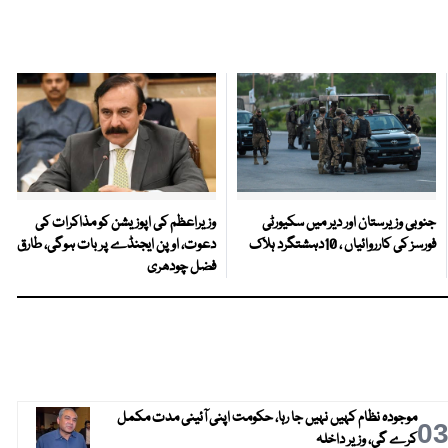
جنوبی وزیرستان اور دیر میں سکیورٹی
وزیراعظم کی اپوزیشن کو مذاکرات کی
فورسز کی کارروائیاں ، 10دہشتگرد ہلاک
دعوت، اوپن ایجنڈے پر بات ہوگی، طارق
فضل چودھری
موجودہ نظام کہیں نہیں جا رہا، حکومت اپنی آئینی مدت مکمل
0
کرے گی، وزیر داخلہ