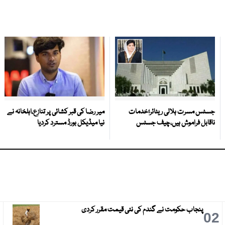
جسٹس مسرت ہلالی ریٹائر؛خدمات
میر رضا کی قبر کشائی پر تنازع،اہلخانہ نے
ناقابل فراموش ہیں،چیف جسٹس
نیا میڈیکل بورڈ مسترد کردیا
پنجاب حکومت نے گندم کی نئی قیمت مقرر کردی
3
02