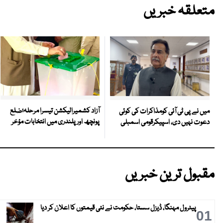
متعلقہ خبریں
آزاد کشمیرالیکشن تیسرا مرحلہ؛ضلع
میں نے پی ٹی آئی کومذاکرات کی کوئی
پونچھ اور پلندری میں انتخابات مؤخر
دعوت نہیں دی، اسپیکرقومی اسمبلی
مقبول ترین خبریں
پیٹرول مہنگا، ڈیزل سستا، حکومت نے نئی قیمتوں کا اعلان کر دیا
01