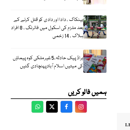
بینکاک ، دادا اور دادی کو قتل کرنے کے
بعد ملزم کی اسکول میں فائرنگ ، 8 افراد
ہلاک ، 14 زخمی
براڈ پیک حادثہ،5غیرملکی کوہ پیماؤں
کی میتیں اسلام آبادپہنچادی گئیں
ہمیں فالو کریں
WhatsApp
Twitter
Facebook
Facebook
L