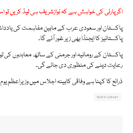
اگر پارٹی کی خواہش ہے کہ نوازشریف ہی لیڈ کریں تو اس م
پاکستان اور سعودی عرب کے مابین مفاہمت کی یادداشت
پاکستانیز کا ایجنڈا بھی زیر غور آئے گا۔
رعایت دینے کی منظوری دی جائے گی۔
ذرائع کا کہنا ہے وفاقی کابینہ اجلاس میں وزیراعظم یو
fedral cabnet