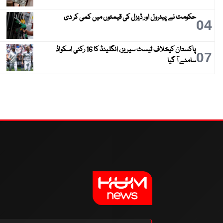
حکومت نے پیٹرول اور ڈیزل کی قیمتوں میں کمی کر دی
04
پاکستان کیخلاف ٹیسٹ سیریز ، انگلینڈ کا 16 رکنی اسکواڈ
07
سامنے آ گیا