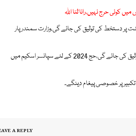
یں کوئی حرج نہیں،رانا ثنا اللہ
 پر دستخط کی توثیق کی جائے گی،وزارت سمندر پار
پاکستان کے رومانیہ اور جرمنی کے ساتھ معاہدوں کی توثیق کی جائے گی،حج 2024 کے لئے سپانسر اسکیم میں
م تکبیر پر خصوصی پیغام دینگے۔
EAVE A REPLY