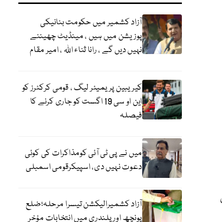
آزاد کشمیر میں حکومت بنانیکی
پوزیشن میں ہیں ، مینڈیٹ چھیننے
نہیں دیں گے ، رانا ثناء اللہ ، امیر مقام
کیریبین پریمیئر لیگ ، قومی کرکٹرز کو
این او سی 19 اگست کو جاری کرنے کا
فیصلہ
میں نے پی ٹی آئی کومذاکرات کی کوئی
دعوت نہیں دی، اسپیکرقومی اسمبلی
آزاد کشمیرالیکشن تیسرا مرحلہ؛ضلع
پونچھ اور پلندری میں انتخابات مؤخر