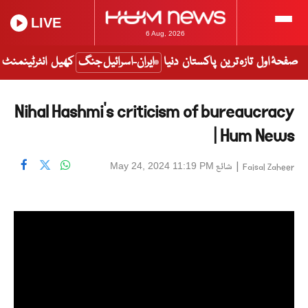
LIVE
6 Aug, 2026
صفحۂ اول
تازہ ترین
پاکستان
دنیا
ایران-اسرائیل جنگ
کھیل
انٹرٹینمنٹ
Nihal Hashmi's criticism of bureaucracy
| Hum News
|
شائع
May 24, 2024 11:19 PM
Faisal Zaheer