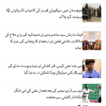
بلوچستان میں سیکیورٹی فورسز کی کامیاب کارروائیاں، 12
دہشت گرد ہلاک
فیلڈ مارشل سید عاصم منیر اور صومالیہ کے وزیر دفاع کی
ملاقات، دفاعی تعاون اور استعدادِ کار بڑھانے کے عزم کا
اعادہ
میر رضا علی کیس، قبر کشائی اور دوبارہ پوسٹ مارٹم کے
لیے 8 رکنی میڈیکل بورڈ تشکیل دے دیا گیا
ٹیم سے ڈراپ ہونے کے بعد نعمان علی کی نئی اننگز،
لنکاشائر کاؤنٹی سے معاہدہ