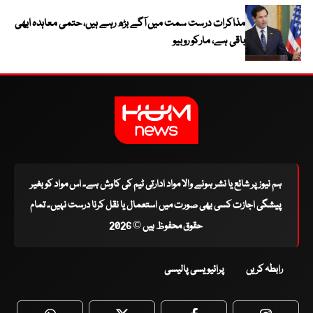
مذاکرات درست سمت میں آگے بڑھ رہے ہیں، حتمی معاہدہ ابھی
باقی ہے، مارکو روبیو
ہم نیوز پر شائع یا نشر ہونے والا مواد ادارتی ٹیم کی کاوش ہے۔ اس مواد کو بغیر
پیشگی اجازت کسی بھی صورت میں استعمال یا نقل کرنا درست نہیں۔ تمام
حقوق محفوظ ہیں © 2026
رابطہ کریں
پرائیویسی پالیسی