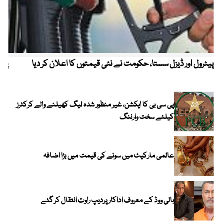
پیٹرول اور ڈیزل سستا، حکومت نے نئی قیمتوں کا اعلان کر دیا
پیٹ
پی سی بی کا ایکشن، غیر منظور شدہ لیگ کھیلنے والے کرکٹرز
کیلئے سخت وارننگ
عالمی مارکیٹ میں سونے کی قیمت میں بڑا اضافہ
بالی ووڈ کے معروف اداکار پردیپ راوت انتقال کر گئے