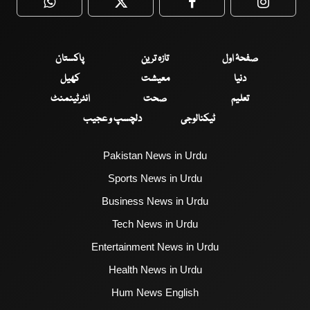
WhatsApp
Twitter
Facebook
Faceboo
صفحۂ اول
تازہ ترین
پاکستان
دنیا
معیشت
کھیل
تعلیم
صحت
انٹرٹینمنٹ
ٹیکنالوجی
دلچسپ و عجیب
Pakistan News in Urdu
Sports News in Urdu
Business News in Urdu
Tech News in Urdu
Entertainment News in Urdu
Health News in Urdu
Hum News English