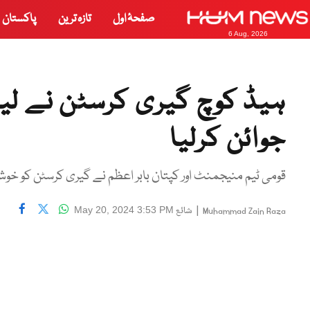
صفحۂ اول
تازہ ترین
پاکستان
6 Aug, 2026
ہیڈ کوچ گیری کرسٹن نے لیڈ
جوائن کرلیا
قومی ٹیم منیجمنٹ اور کپتان بابر اعظم نے گیری کرسٹن کو خوش
|
شائع
May 20, 2024 3:53 PM
Muhammad Zain Raza