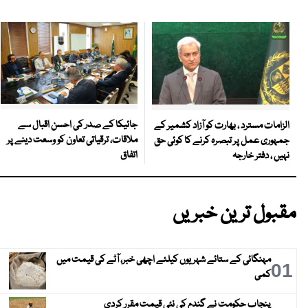
جائیکا کے صدر کی احسن اقبال سے
الزامات مسترد ، بھارت کو آزاد کشمیر کے
ملاقات، ترقیاتی تعاون کو وسعت دینے پر
جمہوری عمل پر تبصرہ کرنے کا کوئی حق
اتفاق
نہیں ، دفتر خارجہ
مقبول ترین خبریں
مہنگائی کے ستائے شہریوں کیلئے اچھی خبر، آٹے کی قیمت میں
01
کمی
پنجاب حکومت نے گندم کی نئی قیمت مقرر کردی