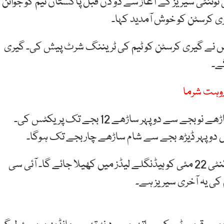
خلاف 4 میچز پر مشتمل ٹی ٹوئنٹی سیریز کے آغاز سے دو دن قبل پاکستان ٹیم کو جوائن
یری کرسٹن کو خوش آمدید کہا۔
اض نے گیری کرسٹن کو ٹیم کی ٹریننگ شرٹ پیش کی۔ گیری
ے۔
روہت شرما
پاکستان کرکٹ ٹیم پہلے ٹی ٹوئنٹی سے قبل آج صبح ساڑھے نو بجے سے دوپہر ساڑھے 12 بجے تک پریکٹس کی۔
 دوپہر ڈیڑھ بجے سے شام ساڑھے چار بجے تک ہوگا۔
خیال رہے کہ پاکستان اور انگلینڈ کے درمیان پہلا ٹی ٹوئنٹی 22 مئی کو ہیڈنگلے لیڈز میں کھیلا جائے گا۔ آئی سی
کی یہ آخری سیریز ہے۔