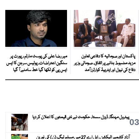
پاکستان اور صومالیہ کا دفاعی تعاون
میر رضا علی کی پوسٹ مارٹم رپورٹ پر
مزید مضبوط بنانے پر اتفاق، صومالی وزیر
سنگین اعتراضات، پولیس سرجن کا ایس
دفاع کی نیول اور ایئرہیڈ کوارٹرز آمد
ایس پی کو لکھا گیا خط سامنے آ گیا
پیٹرول مہنگا، ڈیزل سستا، حکومت نے نئی قیمتوں کا اعلان کر دیا
0
آزاد کشمیر الیکشن ، ایل اے 27 میں مسلم لیگ (ن) کی نورین