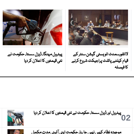
لاانفورسمنٹ انویسٹی گیشن سنٹر کے
پیٹرول مہنگا، ڈیزل سستا، حکومت نے
قیام کیلئے پائلٹ پراجیکٹ شروع کرنے
نئی قیمتوں کا اعلان کر دیا
کا فیصلہ
پیٹرول اور ڈیزل سستا، حکومت نے نئی قیمتوں کا اعلان کر دیا
3
02
موجودہ نظام کہیں نہیں جا رہا، حکومت اپنی آئینی مدت مکمل