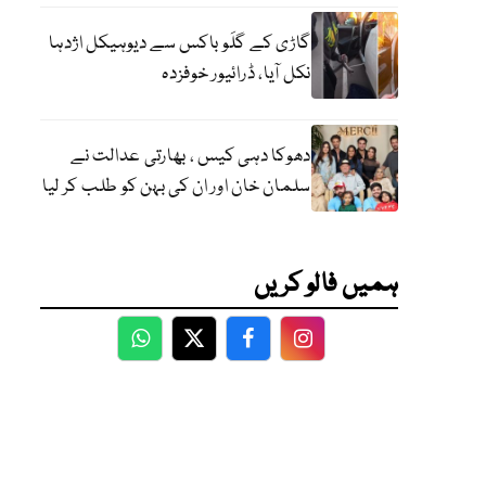
گاڑی کے گلَو باکس سے دیوہیکل اژدہا
نکل آیا، ڈرائیور خوفزدہ
دھوکا دہی کیس ، بھارتی عدالت نے
سلمان خان اور ان کی بہن کو طلب کر لیا
ہمیں فالو کریں
WhatsApp
Twitter
Facebook
Facebook