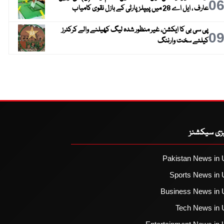
0
عارف ، ایل اے 28 میں پیپلز پارٹی کے بازل نقوی کامیاب
پی سی بی کا ایکشن، غیر منظور شدہ لیگ کھیلنے والے کرکٹرز
0
کیلئے سخت وارننگ
یزی سیکشنز
Pakistan News in 
Sports News in 
Business News in 
Tech News in 