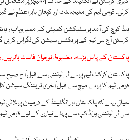
گیری کرسٹن نے انگلینڈ کے 
کرلی۔ قومی ٹیم کی منیجمنٹ اور کپتان بابر اعظم نے گ
ہیڈ کوچ کی آمد پر سلیکشن کمیٹی کے ممبر وہاب ری
کرسٹن آج ہی ٹیم کے پریکٹس سیشن کی نگرانی کریں گ
پاکستان کے پاس بڑے مضبوط نوجوان فاسٹ بالر ہیں، 
قومی ٹیم کا پہلے میچ سے قبل آخری ٹریننگ سیشن کل
سی ٹی ٹوئنٹی ورلڈکپ سے پہلے تیاری کے لیے قومی ٹیم 