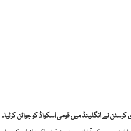
کرسٹن نے انگلینڈ میں قومی اسکواڈ کو جوائن کرلیا۔