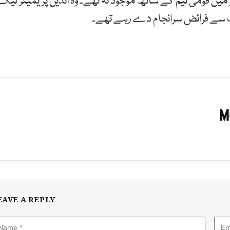
میں قومی ٹیم کے ساتھ موجود نہ تھے۔ وہ انڈین پریمیئر لیگ
ثیت سے فرائض سرانجام دے رہے تھے۔
M
EAVE A REPLY