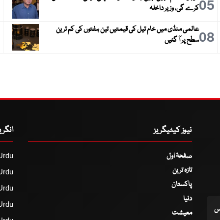
6
05
کرے گی، وزیر داخلہ
عالمی منڈی میں خام تیل کی قیمتیں تین ہفتوں کی کم ترین
9
08
سطح پر آ گئیں
نیوز کیٹیگریز
انگر
صفحۂ اول
Urdu
تازہ ترین
Urdu
پاکستان
Urdu
دنیا
Urdu
اس
معیشت