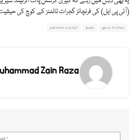
یہ بھی ذہن میں رہے کہ گیری کرسٹن پاک آئرلینڈ سیریز 
(آئی پی ایل) کی فرنچائز گجرات ٹائٹنز کے کوچ کی حی
pakistan cricket
leeds
gerry kristen
uhammad Zain Raza