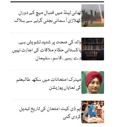
تھائی لینڈ میں فٹبال میچ کے دوران
کھلاڑی آسمانی بجلی گرنے سے ہلاک
والد کی صحت پر شدید تشویش ہے،
پاکستانی حکام ملاقات کی اجازت نہیں
دے رہے ، قاسم ، سلیمان
میٹرک امتحانات میں سکھ طالبعلم
کی نمایاں پوزیشن
ایم ڈی کیٹ امتحان کی تاریخ تبدیل
کردی گئی