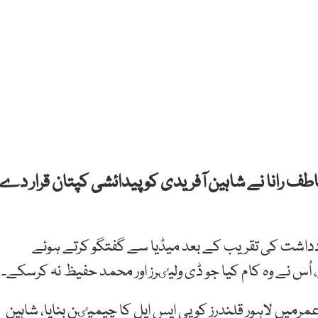
عاطف رانا نے شاہین آفریدی کو پیدائشی کپتان قرار دے
دداشت کی تقریب کے بعد میڈیا سے گفتگو کرتے ہوئے
اُس نے وہ کام کیا جو ڈی ولیٸرز اور محمد حفیظ نہ کرسکے۔
نا تھا کہ شاہین آفریدی نے 18 سال کی عمرمیں لاہور قلندرز کو پی ایس ایل کا چیمپٸن بنایا، شاہین