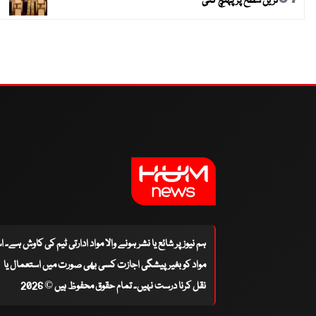
ترین سطح پر پہنچ گئی
ہم نیوز پر شائع یا نشر ہونے والا مواد ادارتی ٹیم کی کاوش ہے۔ 
مواد کو بغیر پیشگی اجازت کسی بھی صورت میں استعمال یا
نقل کرنا درست نہیں۔ تمام حقوق محفوظ ہیں © 2026