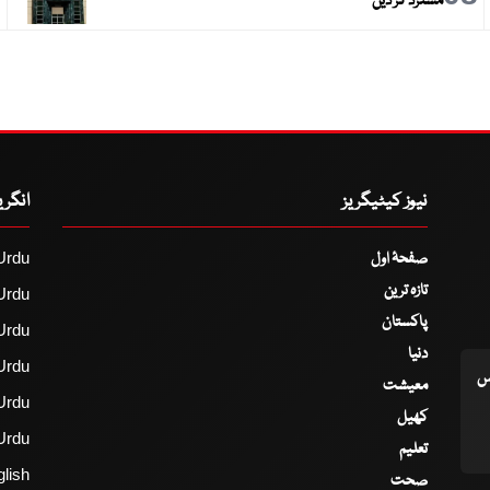
مسترد کر دیں
نیوز کیٹیگریز
انگر
صفحۂ اول
Urdu
تازہ ترین
Urdu
پاکستان
Urdu
دنیا
Urdu
اس
معیشت
Urdu
کھیل
Urdu
تعلیم
lish
صحت