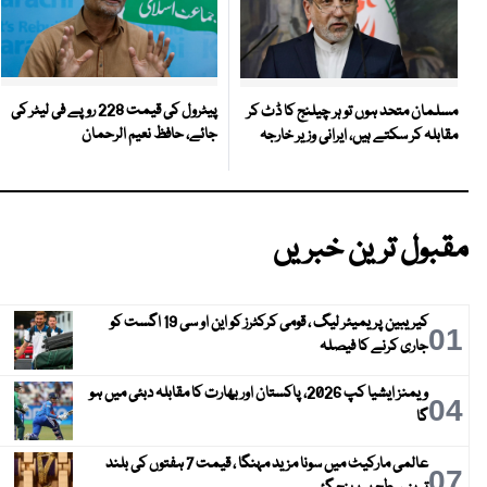
پیٹرول کی قیمت 228 روپے فی لیٹر کی
مسلمان متحد ہوں تو ہر چیلنج کا ڈٹ کر
جائے، حافظ نعیم الرحمان
مقابلہ کر سکتے ہیں، ایرانی وزیر خارجہ
مقبول ترین خبریں
کیریبین پریمیئر لیگ ، قومی کرکٹرز کو این او سی 19 اگست کو
01
جاری کرنے کا فیصلہ
ویمنز ایشیا کپ 2026، پاکستان اور بھارت کا مقابلہ دبئی میں ہو
04
گا
عالمی مارکیٹ میں سونا مزید مہنگا ، قیمت 7 ہفتوں کی بلند
07