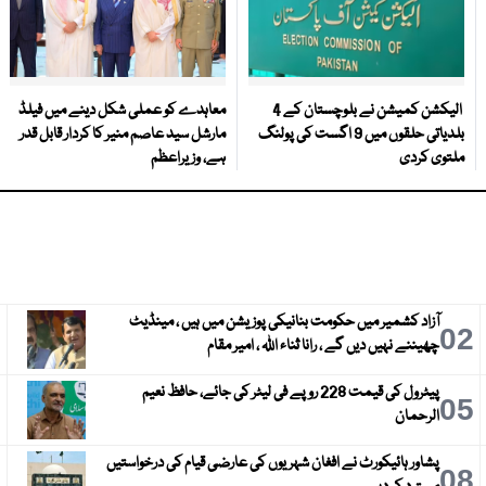
الیکشن کمیشن نے بلوچستان کے 4
معاہدے کو عملی شکل دینے میں فیلڈ
بلدیاتی حلقوں میں 9 اگست کی پولنگ
مارشل سید عاصم منیر کا کردار قابل قدر
ملتوی کردی
ہے، وزیراعظم
آزاد کشمیر میں حکومت بنانیکی پوزیشن میں ہیں ، مینڈیٹ
3
02
چھیننے نہیں دیں گے ، رانا ثناء اللہ ، امیر مقام
پیٹرول کی قیمت 228 روپے فی لیٹر کی جائے، حافظ نعیم
6
05
الرحمان
پشاور ہائیکورٹ نے افغان شہریوں کی عارضی قیام کی درخواستیں
9
08