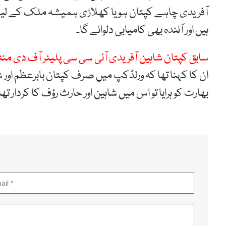
آفریدی چاہے کپتان ہو یا کھلاڑی ہمیشہ ملک کے لیے 
ہیں اور آئندہ بھی کامیابی دلوائے گا۔
سابق کپتان شاہین آفریدی آئی سی سی پلیئر آف دی من
ان کا کہنا تھا کہ ورلڈکپ میں صرف کپتان بابرعظم اور ش
بھارت کو ہرایا تو اس میں شاہین اور حارث رؤف کا کردار 