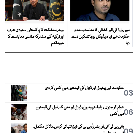
میر رضا کی قبر کشائی کا معاملہ، سندھ
صدر مملکت کا پاکستان، سعودی عرب
حکومت نے نیا میڈیکل بورڈ تشکیل دے
اور ترکیہ کے مشترکہ دفاعی معاہدے کا
دیا
خیرمقدم
حکومت نے پیٹرول اور ڈیزل کی قیمتوں میں کمی کر دی
0
عوام کو جزوی ریلیف، پیٹرول، ڈیزل اور مٹی کے تیل کی قیمتوں
0
میں کمی
بانی پی ٹی آئی اور بشریٰ بی بی کی قیدِ تنہائی کیس، دلائل مکمل،
0