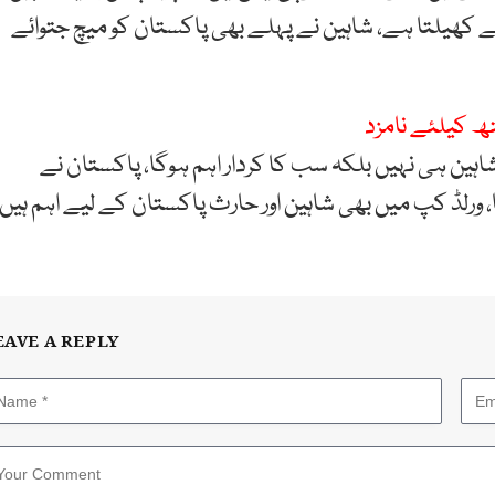
کھیلتا ہے، شاہین نے پہلے بھی پاکستان کو میچ جتوائے
تھ کیلئے نامزد
اہین ہی نہیں بلکہ سب کا کردار اہم ہوگا، پاکستان نے
تھا، ورلڈ کپ میں بھی شاہین اور حارث پاکستان کے لیے اہم ہیں
EAVE A REPLY