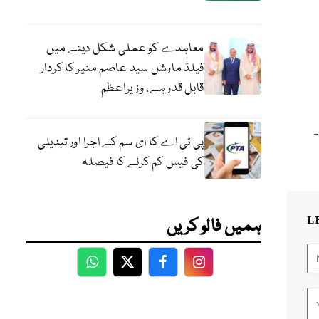
معاہدے کو عملی شکل دینے میں
فیلڈ مارشل سید عاصم منیر کا کردار
قابل قدر ہے، وزیراعظم
۔
پی ٹی اے کا ای سم کے اجرا اور تبدیلی
کی فیس کم کرنے کا فیصلہ
L
ہمیں فالو کریں
WhatsApp
Twitter
Facebook
Facebook