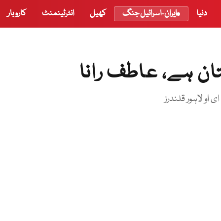
دنیا
ایران-اسرائیل جنگ
کھیل
انٹرٹینمنٹ
کاروبار
ان ہے، عاطف رانا
 او لاہور قلندرز