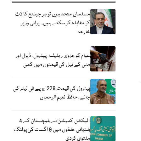
مسلمان متحد ہوں تو ہر چیلنج کا ڈٹ
کر مقابلہ کر سکتے ہیں، ایرانی وزیر
خارجہ
عوام کو جزوی ریلیف، پیٹرول، ڈیزل اور
مٹی کے تیل کی قیمتوں میں کمی
پیٹرول کی قیمت 228 روپے فی لیٹر کی
جائے، حافظ نعیم الرحمان
الیکشن کمیشن نے بلوچستان کے 4
بلدیاتی حلقوں میں 9 اگست کی پولنگ
ملتوی کردی