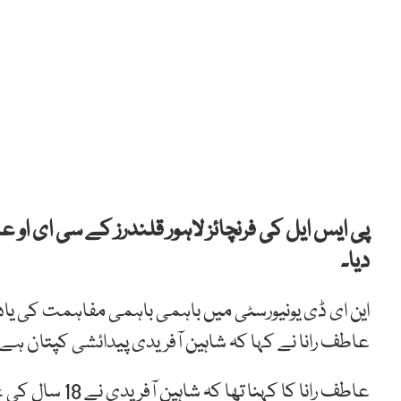
پی ایس ایل کی فرنچائز لاہور قلندرز کے سی ای او 
دیا۔
این ای ڈی یونیورسٹی میں باہمی باہمی مفاہمت کی یا
عاطف رانا نے کہا کہ شاہین آفریدی پیدائشی کپتان ہے، 
عاطف رانا کا کہ