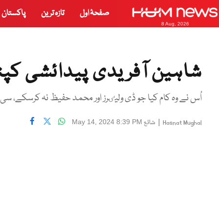
صفحۂ اول
تازہ ترین
پاکستان
8 Aug, 2026
شاہین آفریدی پیدائشی کپت
اُس نے وہ کام کیا جو ڈی ولیٸرز اور محمد حفیظ نہ کرسکے، سی ای
|
شائع
May 14, 2024 8:39 PM
Hasnat Mughal