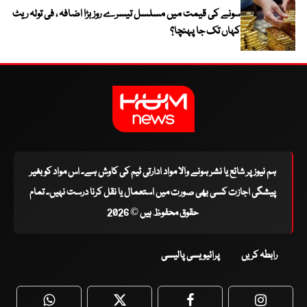
سونے کی قیمت میں مسلسل تیسرے روز بڑا اضافہ ، فی تولہ ریٹ
کہاں تک جا پہنچا؟
ہم نیوز پر شائع یا نشر ہونے والا مواد ادارتی ٹیم کی کاوش ہے۔ اس مواد کو بغیر
پیشگی اجازت کسی بھی صورت میں استعمال یا نقل کرنا درست نہیں۔ تمام
حقوق محفوظ ہیں © 2026
رابطہ کریں
پرائیویسی پالیسی