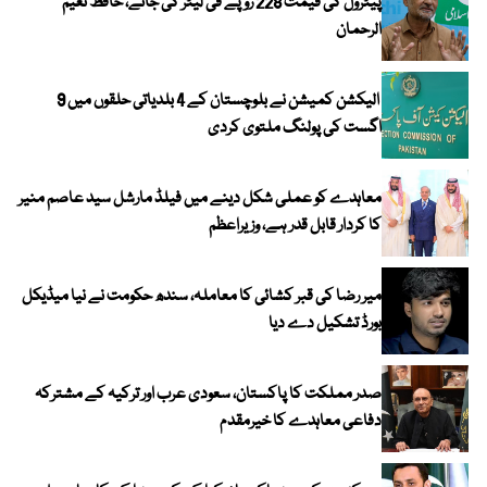
پیٹرول کی قیمت 228 روپے فی لیٹر کی جائے، حافظ نعیم
الرحمان
الیکشن کمیشن نے بلوچستان کے 4 بلدیاتی حلقوں میں 9
اگست کی پولنگ ملتوی کردی
معاہدے کو عملی شکل دینے میں فیلڈ مارشل سید عاصم منیر
کا کردار قابل قدر ہے، وزیراعظم
میر رضا کی قبر کشائی کا معاملہ، سندھ حکومت نے نیا میڈیکل
بورڈ تشکیل دے دیا
صدر مملکت کا پاکستان، سعودی عرب اور ترکیہ کے مشترکہ
دفاعی معاہدے کا خیرمقدم