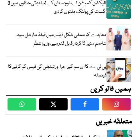
الیکشن کمیشن نے بلوچستان کے 4 بلدیاتی حلقوں میں 9
اگست کی پولنگ ملتوی کردی
معاہدے کو عملی شکل دینے میں فیلڈ مارشل سید
عاصم منیر کا کردار قابل قدر ہے، وزیراعظم
پی ٹی اے کا ای سم کے اجرا اور تبدیلی کی فیس کم کرنے کا
فیصلہ
ہمیں فالو کریں
WhatsApp
Twitter
Facebook
Faceboo
متعلقہ خبریں