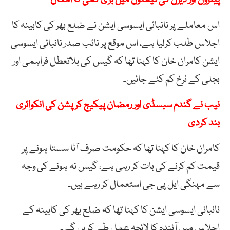
اس معاملے پر نانبائی ایسوسی ایشن نے ضلع بھر کی کابینہ کا
اجلاس طلب کرلیا ہے، اس موقع پر نائب صدر نانبائی ایسوسی
ایشن کامران خان کا کہنا تھا کہ گیس کی بلاتعطل فراہمی اور
بجلی کے نرخ کم کئے جائیں۔
نیب نے گندم سبسڈی اور رمضان پیکیج کرپشن کی انکوائری
بند کردی
کامران خان کا کہنا تھا کہ حکومت صرف آٹا سستا ہونے پر
قیمت کم کرنے کی بات کر رہی ہے، گیس نہ ہونے کی وجہ
سے مہنگی ایل پی جی استعمال کر رہے ہیں۔
نانبائی ایسوسی ایشن کا کہنا تھا کہ ضلع بھر کی کابینہ کے
اجلاس میں آئندہ کا لائحہ عمل طے کریں گے۔