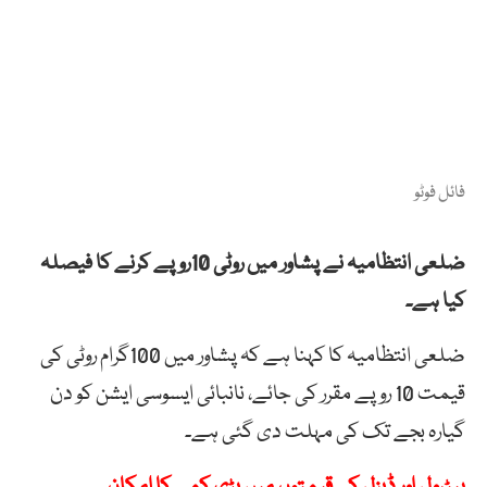
فائل فوٹو
ضلعی انتظامیہ نے پشاور میں روٹی 10روپے کرنے کا فیصلہ
کیا ہے۔
ضلعی انتظامیہ کا کہنا ہے کہ پشاور میں 100گرام روٹی کی
قیمت 10 روپے مقرر کی جائے، نانبائی ایسوسی ایشن کو دن
گیارہ بجے تک کی مہلت دی گئی ہے۔
پیٹرول اور ڈیزل کی قیمتوں میں بڑی کمی کا امکان