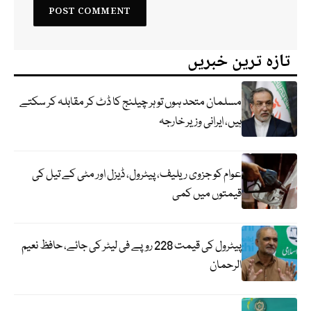
تازہ ترین خبریں
مسلمان متحد ہوں تو ہر چیلنج کا ڈٹ کر مقابلہ کر سکتے
ہیں، ایرانی وزیر خارجہ
عوام کو جزوی ریلیف، پیٹرول، ڈیزل اور مٹی کے تیل کی
قیمتوں میں کمی
پیٹرول کی قیمت 228 روپے فی لیٹر کی جائے، حافظ نعیم
الرحمان