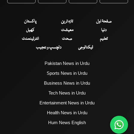
WhatsApp
Twitter
Facebook
Faceboo
صفحۂ اول
تازہ ترین
پاکستان
دنیا
معیشت
کھیل
تعلیم
صحت
انٹرٹینمنٹ
ٹیکنالوجی
دلچسپ و عجیب
Pakistan News in Urdu
Sports News in Urdu
Business News in Urdu
Tech News in Urdu
Entertainment News in Urdu
Health News in Urdu
Hum News English