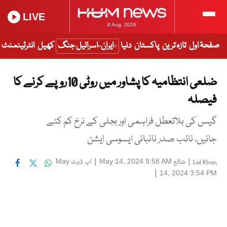
LIVE
8 Aug, 2026
صفحۂ اول
تازہ ترین
پاکستان
دنیا
ایران-اسرائیل جنگ
کھیل
انٹرٹینمنٹ
ضلعی انتظامیہ کا پشاور میں روٹی 10روپے کرنے کا
فیصلہ
گیس کی بلاتعطل فراہمی اور بجلی کے نرخ کم کئے
جائیں، نائب صدر نانبائی ایسوسی ایشن
|
شائع
|
اپ ڈیٹ
May
May 14, 2024 9:58 AM
Lal Khan
|
14, 2024 3:54 PM