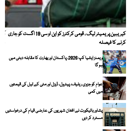
کیریبین پریمیئر لیگ ، قومی کرکٹرز کو این او سی 19 اگست کو جاری
آز
کرنے کا فیصلہ
چھی
ویمنز ایشیا کپ 2026، پاکستان اور بھارت کا مقابلہ دبئی میں
ہو گا
عوام کو جزوی ریلیف، پیٹرول، ڈیزل اور مٹی کے تیل کی قیمتوں
میں کمی
پشاور ہائیکورٹ نے افغان شہریوں کی عارضی قیام کی درخواستیں
مسترد کر دیں