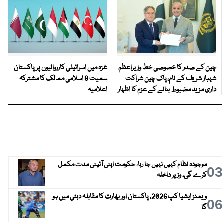
چین کے صدر کا خصوصی خط وزیراعظم
غزہ میں اسرائیلی کارروائیوں پر پاکستان
شہباز شریف کے نام، پاک چین شراکت
سمیت 8 اسلامی ممالک کا مشترکہ
داری مزید مضبوط بنانے کے عزم کا اظہار
اعلامیہ
موجودہ نظام کہیں نہیں جا رہا، حکومت اپنی آئینی مدت مکمل
0
کرے گی، وزیر داخلہ
ویمنز ایشیا کپ 2026، پاکستان اور بھارت کا مقابلہ دبئی میں ہو
0
گا