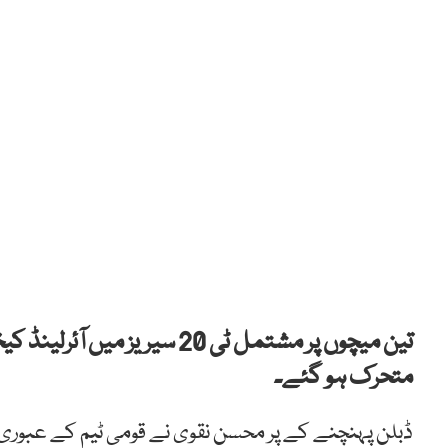
تین میچوں پر مشتمل ٹی 20 
متحرک ہو گئے۔
ڈبلن پہنچنے کے پر محسن نقوی نے قومی ٹیم کے عبوری ہ