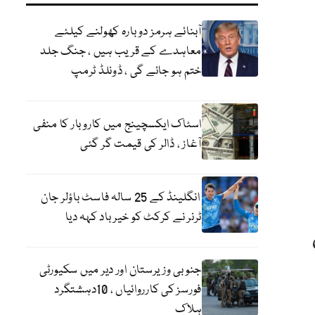
آبنائے ہرمز دوبارہ کھولنے کیلئے
معاہدے کے قریب ہیں ، جنگ جلد
ختم ہو جائے گی ، ڈونلڈ ٹرمپ
اسٹاک ایکسچینج میں کاروبار کا منفی
آغاز ، ڈالر کی قیمت گر گئی
انگلینڈ کے 25 سالہ فاسٹ باؤلر جان
ٹرنر نے کرکٹ کو خیر باد کہہ دیا
جنوبی وزیرستان اور دیر میں سکیورٹی
فورسز کی کارروائیاں ، 10دہشتگرد
ہلاک