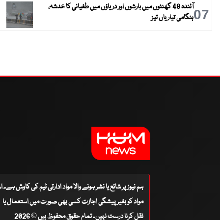
آئندہ 48 گھنٹوں میں بارشوں اور دریاؤں میں طغیانی کا خدشہ،
07
ہنگامی تیاریاں تیز
ہم نیوز پر شائع یا نشر ہونے والا مواد ادارتی ٹیم کی کاوش ہے۔ 
مواد کو بغیر پیشگی اجازت کسی بھی صورت میں استعمال یا
نقل کرنا درست نہیں۔ تمام حقوق محفوظ ہیں © 2026