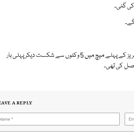
کی گئی۔
گے۔
گزشتہ روز قومی ٹیم کو آئرلینڈ نے 3 میچوں پر مشتمل سیریز کے پہلے میچ میں 5 وکٹوں سے شکست دیکر پہلی بار
EAVE A REPLY