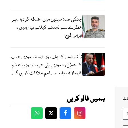
جنگی صلاحیتوں میں اضافہ کر دیا ، ہر
خطرے سے نمٹنے کیلئے تیار ہیں ،
ایرانی فوج
ترک صدر کا ایک روزہ دورہ سعودی عرب
کا اعلان، سعودی ولی عہد اور وزیراعظم
شہباز شریف سے اہم ملاقات کریں گے
ہمیں فالو کریں
L
WhatsApp
Twitter
Facebook
Facebook