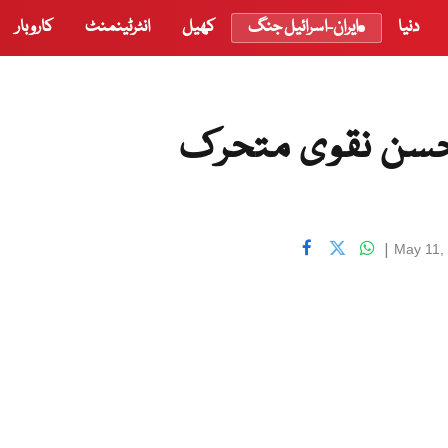
دنیا
ایران-اسرائیل جنگ
کھیل
انٹرٹینمنٹ
کاروبار
حسن نقوی متحرک
|
May 11,