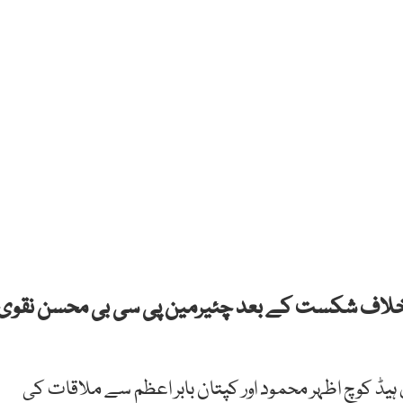
سیریز میں آئرلینڈ کیخلاف شکست کے بعد چئیرمین پی سی بی محسن نقوی
یڈ کوچ اظہر محمود اور کپتان بابر اعظم سے ملاقات کی