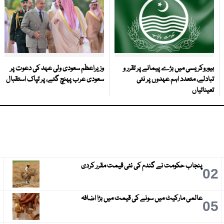
بیوروکریسی میں بڑے پیمانے پر تقرر و
وزیراعظم سعودی ولی عہد کی دعوت پر
تبادلے، متعدد اہم عہدوں پر نئی
سعودی عرب پہنچ گئے، پر تپاک استقبال
تعیناتیاں
پنجاب حکومت نے گندم کی نئی قیمت مقرر کردی
3
02
عالمی مارکیٹ میں سونے کی قیمت میں بڑا اضافہ
6
05