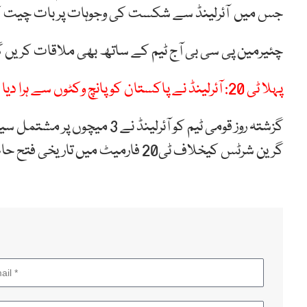
جس میں آئرلینڈ سے شکست کی وجوہات پر بات چیت 
چئیرمین پی سی بی آج ٹیم کے ساتھ بھی ملاقات کریں 
پہلا ٹی 20: آئرلینڈ نے پاکستان کو پانچ وکٹوں سے ہرا دیا
گرین شرٹس کیخلاف ٹی20 فارمیٹ میں تاریخی فتح حاصل کی تھی۔