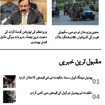
وزیراعظم کی اپوزیشن کو مذاکرات کی
جنوبی وزیرستان اور دیر میں سکیورٹی
دعوت، اوپن ایجنڈے پر بات ہوگی، طارق
فورسز کی کارروائیاں ، 10دہشتگرد ہلاک
فضل چودھری
مقبول ترین خبریں
پیٹرول مہنگا، ڈیزل سستا، حکومت نے نئی قیمتوں کا اعلان کر دیا
01
حکومت نے پیٹرول اور ڈیزل کی قیمتوں میں کمی کر دی
04