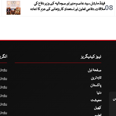
فیلڈ مارشل سید عاصم منیر اور صومالیہ کے وزیر دفاع کی
9
08
ملاقات، دفاعی تعاون اور استعدادِ کار بڑھانے کے عزم کا اعادہ
نیوز کیٹیگریز
انگر
صفحۂ اول
Urdu
تازہ ترین
Urdu
پاکستان
Urdu
دنیا
Urdu
اس
معیشت
Urdu
کھیل
Urdu
تعلیم