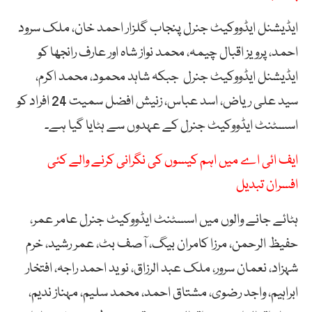
ایڈیشنل ایڈووکیٹ جنرل پنجاب گلزار احمد خان، ملک سرود
احمد، پرویز اقبال چیمہ، محمد نواز شاہ اور عارف رانجھا کو
ایڈیشنل ایڈووکیٹ جنرل جبکہ شاہد محمود، محمد اکرم،
سید علی ریاض، اسد عباس، زنیش افضل سمیت 24 افراد کو
اسسٹنٹ ایڈووکیٹ جنرل کے عہدوں سے ہٹایا گیا ہے۔
ایف ائی اے میں اہم کیسوں کی نگرانی کرنے والے کئی
افسران تبدیل
ہٹائے جانے والوں میں اسسٹنٹ ایڈووکیٹ جنرل عامر عمر،
حفیظ الرحمن، مرزا کامران بیگ، آصف بٹ، عمر رشید، خرم
شہزاد، نعمان سرور، ملک عبد الرزاق، نوید احمد راجہ، افتخار
ابراہیم، واجد رضوی، مشتاق احمد، محمد سلیم، مہناز ندیم،