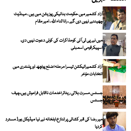
آزاد کشمیر میں حکومت بنانیکی پوزیشن میں ہیں ، مینڈیٹ
چھیننے نہیں دیں گے ، رانا ثناء اللہ ، امیر مقام
میں نے پی ٹی آئی کومذاکرات کی کوئی دعوت نہیں دی،
اسپیکرقومی اسمبلی
آزاد کشمیرالیکشن تیسرا مرحلہ؛ضلع پونچھ اور پلندری میں
انتخابات مؤخر
جسٹس مسرت ہلالی ریٹائر؛خدمات ناقابل فراموش ہیں،چیف
جسٹس
میر رضا کی قبر کشائی پر تنازع،اہلخانہ نے نیا میڈیکل بورڈ مسترد
کردیا