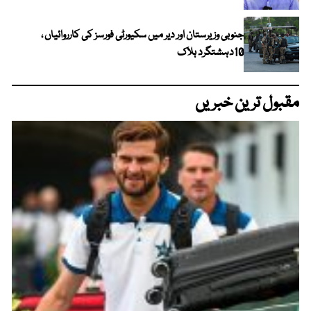
جنوبی وزیرستان اور دیر میں سکیورٹی فورسز کی کارروائیاں ،
10دہشتگرد ہلاک
مقبول ترین خبریں