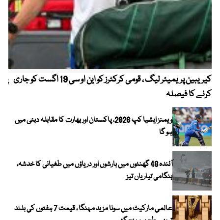
کیریبین پریمیئر لیگ ، قومی کرکٹرز کو این او سی 19 اگست کو جاری
پیٹ
کرنے کا فیصلہ
ویمنز ایشیا کپ 2026، پاکستان اور بھارت کا مقابلہ دبئی میں
ہو گا
آئندہ 48 گھنٹوں میں بارشوں اور دریاؤں میں طغیانی کا خدشہ،
ہنگامی تیاریاں تیز
عالمی مارکیٹ میں سونا مزید مہنگا ، قیمت 7 ہفتوں کی بلند