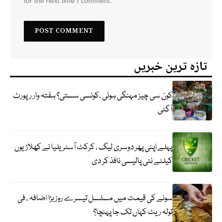
for the next time I comment.
تازہ ترین خبریں
کون سی چیز مہنگی ہوئی ،کونسی سستی؟ ہفتہ وار رپورٹ
آگئی
پہلے اپنی پھر دوسری لیگ ، کرکٹ آسٹریلیا نے کھلاڑیوں
کیلئے نئی پالیسی نافذ کر دی
سونے کی قیمت میں مسلسل تیسرے روز بڑا اضافہ ، فی
تولہ ریٹ کہاں تک جا پہنچا؟