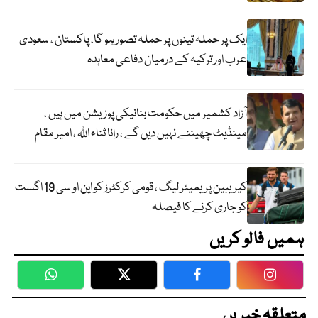
ایک پر حملہ تینوں پر حملہ تصور ہو گا، پاکستان ، سعودی
عرب اور ترکیہ کے درمیان دفاعی معاہدہ
آزاد کشمیر میں حکومت بنانیکی پوزیشن میں ہیں ،
مینڈیٹ چھیننے نہیں دیں گے ، رانا ثناء اللہ ، امیر مقام
کیریبین پریمیئر لیگ ، قومی کرکٹرز کو این او سی 19 اگست
کو جاری کرنے کا فیصلہ
ہمیں فالو کریں
WhatsApp
Twitter
Facebook
Faceboo
متعلقہ خبریں