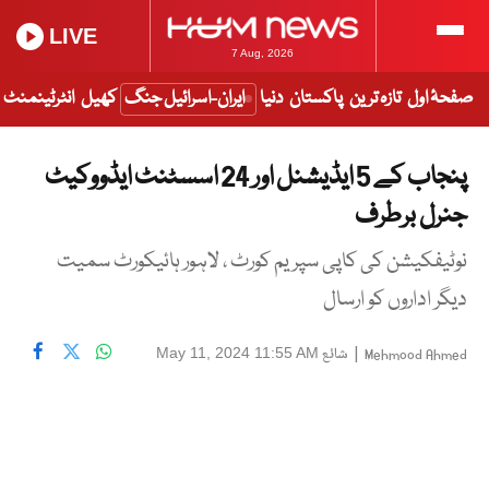
LIVE
7 Aug, 2026
صفحۂ اول
تازہ ترین
پاکستان
دنیا
ایران-اسرائیل جنگ
کھیل
انٹرٹینمنٹ
پنجاب کے 5 ایڈیشنل اور 24 اسسٹنٹ ایڈووکیٹ
جنرل برطرف
نوٹیفکیشن کی کاپی سپریم کورٹ ، لاہور ہائیکورٹ سمیت
دیگر اداروں کو ارسال
|
شائع
May 11, 2024 11:55 AM
Mehmood Ahmed