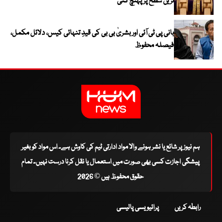
ترین سطح پر پہنچ گئی
بانی پی ٹی آئی اور بشریٰ بی بی کی قیدِ تنہائی کیس، دلائل مکمل،
فیصلہ محفوظ
ہم نیوز پر شائع یا نشر ہونے والا مواد ادارتی ٹیم کی کاوش ہے۔ اس مواد کو بغیر
پیشگی اجازت کسی بھی صورت میں استعمال یا نقل کرنا درست نہیں۔ تمام
حقوق محفوظ ہیں © 2026
رابطہ کریں
پرائیویسی پالیسی