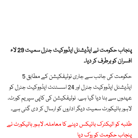
پنجاب حکومت نے ایڈیشنل ایڈووکیٹ جنرل سمیت 29 لاء
افسران کو برطرف کر دیا۔
حکومت کی جانب سے جاری نوٹیفکیشن کے مطابق 5
ایڈیشنل ایڈووکیٹ جنرل اور 24 اسسٹنٹ ایڈووکیٹ جنرل کو
عہدوں سے ہٹا دیا گیا ہے، نوٹیفکیشن کی کاپی سپریم کورٹ،
لاہور ہائیکورٹ سمیت دیگر اداروں کو ارسال کر دی گئی ہے۔
طلبہ کو الیکٹرک بائیکس دینے کا معاملہ، لاہور ہائیکورٹ نے
پنجاب حکومت کو روک دیا