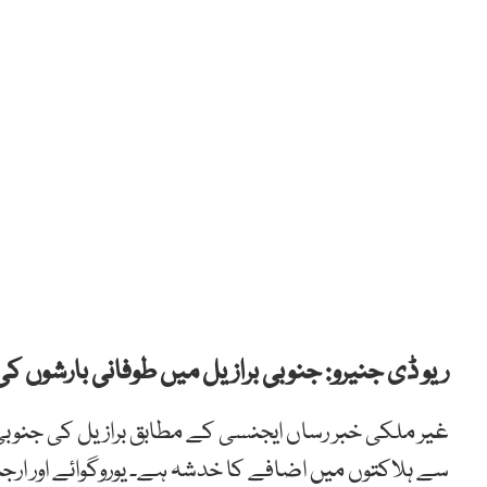
ریو ڈی جنیرو: جنوبی برازیل میں طوفانی بارشوں کی وجہ سے 39 افراد ہلاک اور 70 سے زا
غیر ملکی خبر رساں ایجنسی کے مطابق برازیل کی جنوبی