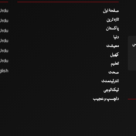
صفحۂ اول
Urdu
تازہ ترین
Urdu
پاکستان
Urdu
دنیا
Urdu
اس
معیشت
Urdu
کھیل
Urdu
تعلیم
lish
صحت
انٹرٹینمنٹ
ٹیکنالوجی
دلچسپ و عجیب