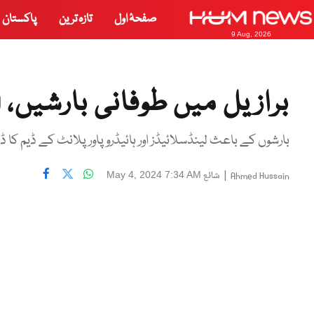
صفحۂ اول
تازہ ترین
پاکستان
9 Aug, 2026
برازیل میں طوفانی بارشیں، 39 افراد ہلاک، 70سے زائد لاپتہ
بارشوں کے باعث لینڈسلائیڈز اور ہائیڈروپاور پلانٹ کے ڈیم کا ڈھ
|
شائع
May 4, 2024 7:34 AM
Ahmed Hussain