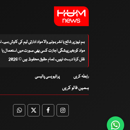
ہم نیوز پر شائع یا نشر ہونے والا مواد ادارتی ٹیم کی کاوش ہے۔ 
مواد کو بغیر پیشگی اجازت کسی بھی صورت میں استعمال یا
نقل کرنا درست نہیں۔ تمام حقوق محفوظ ہیں © 2026
رابطہ کریں
پرائیویسی پالیسی
ہمیں فالو کریں
WhatsApp
Twitter
Facebook
Facebook