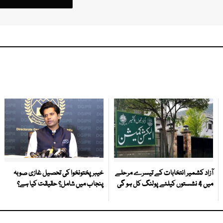
آزاد کشمیر انتخابات کے تیسرے مرحلے
خیبر پختونخوا کی تحصیل غازی صوبہ
میں 4 نشستوں کیلئے پولنگ کل ہو گی
پنجاب میں شامل؟ حقیقت کیا ہے؟