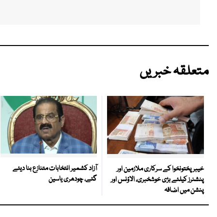
متعلقہ خبریں
آزاد کشمیر انتخابات متنازع بنا دیئے
خیبرپختونخوا کے سرکاری ملازمین اور
گئے، چودھری یاسین
پنشنرز کیلئے بڑی خوشخبری، الاؤنس اور
پنشن میں اضافہ