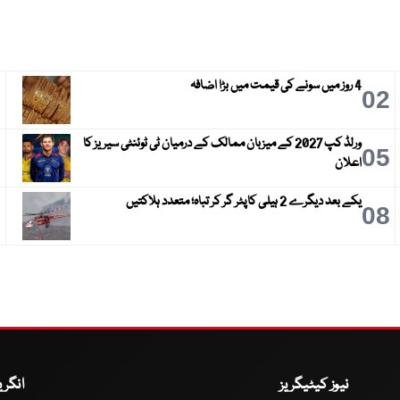
4 روز میں سونے کی قیمت میں بڑا اضافہ
3
02
ورلڈ کپ 2027 کے میزبان ممالک کے درمیان ٹی ٹوئنٹی سیریز کا
6
05
اعلان
یکے بعد دیگرے 2 ہیلی کاپٹر گر کر تباہ؛ متعدد ہلاکتیں
9
08
نیوز کیٹیگریز
انگر