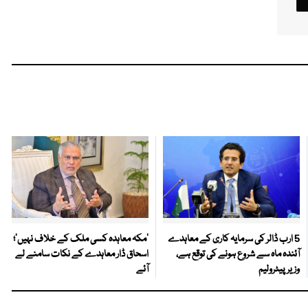
5 ارب ڈالر کی سرمایہ کاری کے معاہدے
‘مکہ معاہدہ کسی ملک کے خلاف نہیں’؛
آئندہ ماہ سے شروع ہونے کی توقع ہے،
اسحاق ڈار معاہدے کے نکات سامنے لے
وزیر پیٹرولیم
آئے