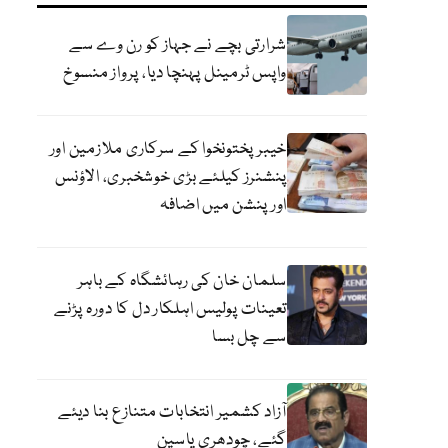
شرارتی بچے نے جہاز کو رن وے سے
واپس ٹرمینل پہنچا دیا، پرواز منسوخ
خیبرپختونخوا کے سرکاری ملازمین اور
پنشنرز کیلئے بڑی خوشخبری، الاؤنس
اور پنشن میں اضافہ
سلمان خان کی رہائشگاہ کے باہر
تعینات پولیس اہلکار دل کا دورہ پڑنے
سے چل بسا
آزاد کشمیر انتخابات متنازع بنا دیئے
گئے، چودھری یاسین