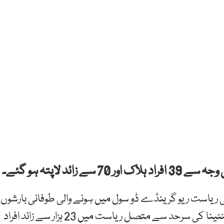
ئد لاپتہ ہو گئے۔
 ریاست ریو گرینڈے ڈو سول میں ہونے والی طوفانی بارشوں
سے ہلاکتوں میں اضافے کا خدشہ ہے۔ یوروگوائے اور ارجنٹینا کی سرحد سے متصل ریاست میں 23 ہزار سے زائد افراد