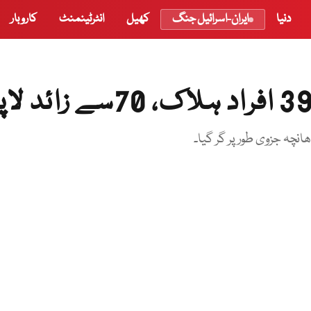
دنیا
ایران-اسرائیل جنگ
کھیل
انٹرٹینمنٹ
کاروبار
انچہ جزوی طور پر گر گیا۔