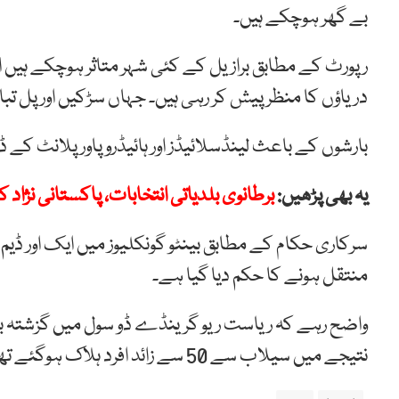
بے گھر ہوچکے ہیں۔
رپورٹ کے مطابق برازیل کے کئی شہر متاثر ہوچکے ہیں او
دریاؤں کا منظر پیش کر رہی ہیں۔ جہاں سڑکیں اور پل تب
بارشوں کے باعث لینڈسلائیڈز اور ہائیڈروپاور پلانٹ کے ڈی
یہ بھی پڑھیں:
برطانوی بلدیاتی انتخابات، پاکستانی نژا
سرکاری حکام کے مطابق بینٹو گونکلیوز میں ایک اور ڈیم 
منتقل ہونے کا حکم دیا گیا ہے۔
واضح رہے کہ ریاست ریو گرینڈے ڈو سول میں گزشتہ بر
نتیجے میں سیلاب سے 50 سے زائد افرد ہلاک ہوگئے تھے۔