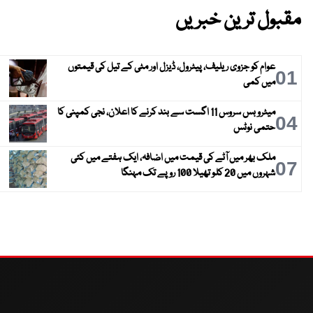
مقبول ترین خبریں
عوام کو جزوی ریلیف، پیٹرول، ڈیزل اور مٹی کے تیل کی قیمتوں
01
میں کمی
میٹرو بس سروس 11 اگست سے بند کرنے کا اعلان، نجی کمپنی کا
04
حتمی نوٹس
ملک بھر میں آٹے کی قیمت میں اضافہ، ایک ہفتے میں کئی
07
شہروں میں 20 کلو تھیلا 100 روپے تک مہنگا