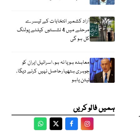
آزاد کشمیر انتخابات کے تیسرے
مرحلے میں 4 نشستوں کیلئے پولنگ
کل ہو گی
معاہدہ ہو یا نہ ہو، اسرائیل ایران کو
جوہری ہتھیارحاصل نہیں کرنے دیگا،
نیتن یاہو
ہمیں فالو کریں
WhatsApp
Twitter
Facebook
Facebook