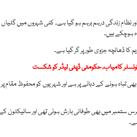
ر نظام زندگی درہم برہم ہو گیا ہے۔ کئی شہروں میں گلیاں
اہ ہوچکے ہیں۔
م کا ڈھانچہ جزوی طور پر گر گیا ہے۔
د کونسلر کامیاب، حکومتی ڈپٹی لیڈر کو شکست
بھی تباہ ہونے کے دہانے پر ہے اور شہریوں کو محفوظ مقام پر
س ستمبر میں بھی طوفانی بارش ہوئی تھی اور سائیکلون کے