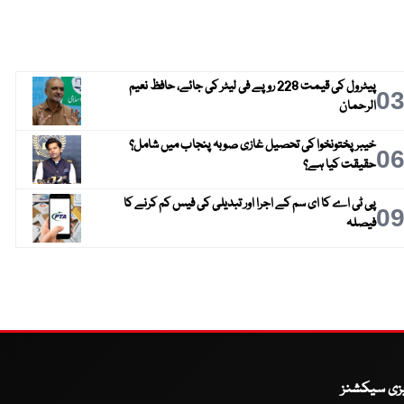
پیٹرول کی قیمت 228 روپے فی لیٹر کی جائے، حافظ نعیم
0
الرحمان
خیبر پختونخوا کی تحصیل غازی صوبہ پنجاب میں شامل؟
0
حقیقت کیا ہے؟
پی ٹی اے کا ای سم کے اجرا اور تبدیلی کی فیس کم کرنے کا
0
فیصلہ
یزی سیکشنز