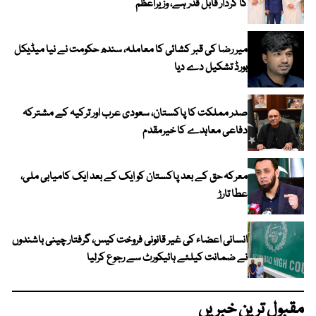
کا کردار قابل قدر ہے، وزیراعظم
میر رضا کی قبر کشائی کا معاملہ، سندھ حکومت نے نیا میڈیکل
بورڈ تشکیل دے دیا
صدر مملکت کا پاکستان، سعودی عرب اور ترکیہ کے مشترکہ
دفاعی معاہدے کا خیرمقدم
معرکہ حق کے بعد پاکستان کو ایک کے بعد ایک کامیابی ملی،
عطا تارڑ
انسانی اعضاء کی غیر قانونی فروخت کیس، گرفتار چینی باشندوں
نے ضمانت کیلئے ہائیکورٹ سے رجوع کرلیا
مقبول ترین خبریں