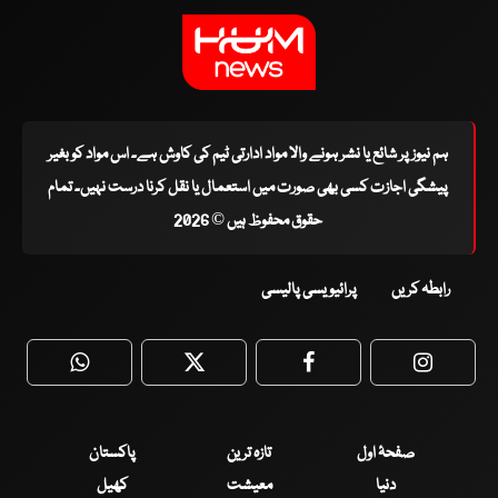
ہم نیوز پر شائع یا نشر ہونے والا مواد ادارتی ٹیم کی کاوش ہے۔ اس مواد کو بغیر
پیشگی اجازت کسی بھی صورت میں استعمال یا نقل کرنا درست نہیں۔ تمام
حقوق محفوظ ہیں © 2026
رابطہ کریں
پرائیویسی پالیسی
WhatsApp
Twitter
Facebook
Faceboo
صفحۂ اول
تازہ ترین
پاکستان
دنیا
معیشت
کھیل