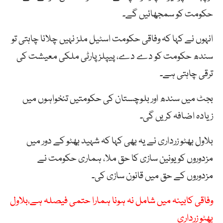
حکومت کو سمجھائیں گے۔
انہوں نے کہا کہ وفاقی حکومت اسٹیل ملز نہیں چلانا چاہتی تو
سندھ حکومت کو دے دے، پیپلز پارٹی ملکی معیشت کی
ترقی چاہتی ہے۔
بجٹ میں سندھ اور بلوچستان کی حکومتیں تنخواہوں میں
زیادہ اضافہ کریں گی۔
بلاول بھٹو زرداری نے یہ بھی کہا کہ شہید بھٹو کے دور میں
مزدوروں کو یونین سازی کا حق ملا، ہماری حکومت نے
مزدوروں کے حق میں قانون سازی کی۔
وفاقی کابینہ میں شامل نہ ہونا ہمارا حتمی فیصلہ ہے،بلاول
بھٹو زرداری