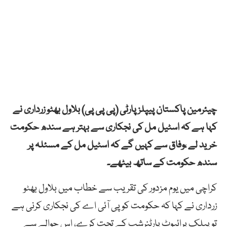
چیئرمین پاکستان پیپلز پارٹی (پی پی پی) بلاول بھٹو زرداری نے
کہا ہے کہ اسٹیل مل کی نجکاری سے بہتر ہے سندھ حکومت
خرید لے ،وفاق سے کہیں گے کہ اسٹیل مل کے مسئلہ پر
سندھ حکومت کے ساتھ بیٹھے۔
کراچی میں یوم مزدور کی تقریب سے خطاب میں بلاول بھٹو
زرداری نے کہا کہ حکومت کو پی آئی اے کی نجکاری کرنی ہے
تو پبلک پرائیوٹ پارٹنرشپ کے تحت کرے، اس حوالے سے