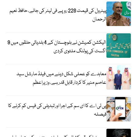
پیٹرول کی قیمت 228 روپے فی لیٹر کی جائے، حافظ نعیم
الرحمان
الیکشن کمیشن نے بلوچستان کے 4 بلدیاتی حلقوں میں 9
اگست کی پولنگ ملتوی کردی
معاہدے کو عملی شکل دینے میں فیلڈ مارشل سید
عاصم منیر کا کردار قابل قدر ہے، وزیراعظم
پی ٹی اے کا ای سم کے اجرا اور تبدیلی کی فیس کم کرنے کا
فیصلہ