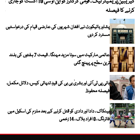
کیریبین پریمیئر لیگ ، قومی کرکٹرز کو این او سی 19 اگست کو جاری
آز
کرنے کا فیصلہ
چھی
پشاور ہائیکورٹ نے افغان شہریوں کی عارضی قیام کی درخواستیں
مسترد کر دیں
عالمی مارکیٹ میں سونا مزید مہنگا ، قیمت 7 ہفتوں کی بلند
ترین سطح پر پہنچ گئی
بانی پی ٹی آئی اور بشریٰ بی بی کی قیدِ تنہائی کیس، دلائل مکمل،
فیصلہ محفوظ
بینکاک ، دادا اور دادی کو قتل کرنے کے بعد ملزم کی اسکول میں
فائرنگ ، 8 افراد ہلاک ، 14 زخمی