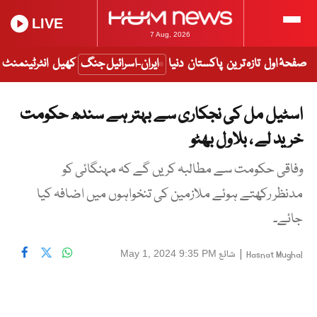
LIVE
7 Aug, 2026
صفحۂ اول
تازہ ترین
پاکستان
دنیا
ایران-اسرائیل جنگ
کھیل
انٹرٹینمنٹ
اسٹیل مل کی نجکاری سے بہتر ہے سندھ حکومت
خرید لے ، بلاول بھٹو
وفاقی حکومت سے مطالبہ کریں گے کہ مہنگائی کو
مدنظر رکھتے ہوئے ملازمین کی تنخواہوں میں اضافہ کیا
جائے۔
|
شائع
May 1, 2024 9:35 PM
Hasnat Mughal