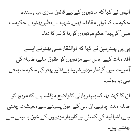
انہوں نے کہا کہ مزدوروں کےلیے قانون سازی میں سندھ
حکومت کا کوئی مقابلہ نہیں، شہید بےنظیر بھٹو نے حکومت
میں آکر پہلا حکم مزدوروں کو رہا کرنے کا دیا۔
پی پی چیئرمین نے کہا کہ ذوالفقار علی بھٹو نے ایسے
اقدامات کیے جس سے مزدوروں کو حقوق ملے، ضیاء کی
آمریت میں گرفتار مزدور شہید بےنظیر بھٹو کی حکومت بنتے
ہی رہا ہوئے۔
ان کا کہنا تھا کہ پیپلز پارٹی کا واضح مؤقف ہے کہ مزدور کو
صلہ ملنا چاہیے، ان ہی کے خون پسینے سے معیشت چلتی
ہے، اشرافیہ کی کمائی اور کاروبار مزدوروں کے خون پسینے سے
چلتے ہیں۔