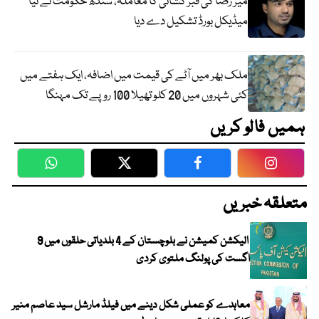
میر رضا کی قبر کشائی کا معاملہ، سندھ حکومت نے نیا
میڈیکل بورڈ تشکیل دے دیا
ملک بھر میں آٹے کی قیمت میں اضافہ، ایک ہفتے میں
کئی شہروں میں 20 کلو تھیلا 100 روپے تک مہنگا
ہمیں فالو کریں
WhatsApp
Twitter
Facebook
Faceboo
متعلقہ خبریں
الیکشن کمیشن نے بلوچستان کے 4 بلدیاتی حلقوں میں 9
اگست کی پولنگ ملتوی کردی
معاہدے کو عملی شکل دینے میں فیلڈ مارشل سید عاصم منیر