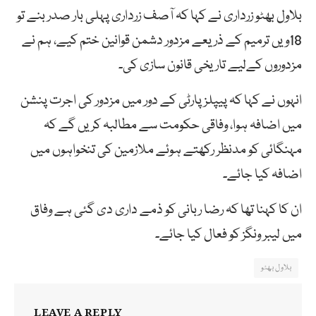
بلاول بھٹو زرداری نے کہا کہ آصف زرداری پہلی بار صدر بنے تو
18ویں ترمیم کے ذریعے مزدور دشمن قوانین ختم کیے، ہم نے
مزدوروں کےلیے تاریخی قانون سازی کی۔
انہوں نے کہا کہ پیپلز پارٹی کے دور میں مزدور کی اجرت پنشن
میں اضافہ ہوا، وفاقی حکومت سے مطالبہ کریں گے کہ
مہنگائی کو مدنظر رکھتے ہوئے ملازمین کی تنخواہوں میں
اضافہ کیا جائے۔
ان کا کہنا تھا کہ رضا ربانی کو ذمے داری دی گئی ہے وفاق
میں لیبر ونگز کو فعال کیا جائے۔
بلاول بھٹو
LEAVE A REPLY