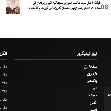
فیلڈ مارشل سید عاصم منیر اور صومالیہ کے وزیر دفاع کی
9
08
ملاقات، دفاعی تعاون اور استعدادِ کار بڑھانے کے عزم کا اعادہ
نیوز کیٹیگریز
انگر
صفحۂ اول
Urdu
تازہ ترین
Urdu
پاکستان
Urdu
دنیا
Urdu
اس
معیشت
Urdu
کھیل
Urdu
تعلیم