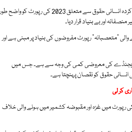
پاکستان نے امریکی محکمہ خارجہ کی طرف سے جاری کردہ انسانی حقوق سے متعلق 2023 کی رپورٹ کو واضح طور
نصفانہ اور بے بنیاد قرار دیا۔
والی “متعصبانہ” رپورٹ مفروضوں کی بنیاد پر مبنی ہے اور
امی ایجنڈے کی معروضی کمی کی وجہ سے ہے۔ جس میں
 انسانی حقوق کو نقصان پہنچتا ہے۔
ی کر لی
یکی رپورٹ میں غزہ اور مقبوضہ کشمیر میں ہونے والی خلاف