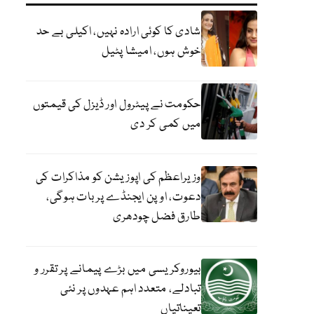
شادی کا کوئی ارادہ نہیں، اکیلی بے حد
خوش ہوں، امیشا پٹیل
حکومت نے پیٹرول اور ڈیزل کی قیمتوں
میں کمی کر دی
وزیراعظم کی اپوزیشن کو مذاکرات کی
دعوت، اوپن ایجنڈے پر بات ہوگی،
طارق فضل چودھری
بیوروکریسی میں بڑے پیمانے پر تقرر و
تبادلے، متعدد اہم عہدوں پر نئی
تعیناتیاں