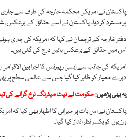
پر مسترد کر دیا۔ پاکستان نے اسے حقائق کے برعکس، غیر م
دفتر خارجہ کے ترجمان نے کہا کہ امریکہ کی جاری ہونے 
اس میں حقائق کے برعکس باتیں درج کی گئی ہیں۔
امریکہ کی جانب سے ایسی رپورٹس کا اجرا بین الاقو
دہرے معیار کو ظاہر کیا گیا جس سے عالمی سطح پر بھی
یہ بھی پڑھیں:
حکومت نے نیٹ میٹرنگ نرخ گرانے کی تیار
پاکستان نے اس بات پر حیرانی کا اظہار بھی کیا کہ امر
ورزیوں کو یکسر نظر انداز کیا گیا۔