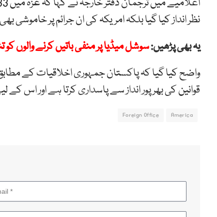
نظر انداز کیا گیا بلکہ امریکہ کی ان جرائم پر خاموشی
یہ بھی پڑھیں:
سوشل میڈیا پر منفی باتیں کرنے والوں کو تن
واضح کیا گیا کہ پاکستان جمہوری اخلاقیات کے مطابق ا
قوانین کی بھرپور انداز سے پاسداری کرتا ہے اور اس کے لی
Foreign Office
America