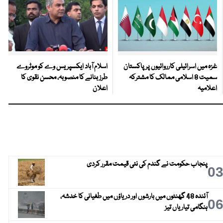
غزہ میں اسرائیلی کارروائیوں پر پاکستان
اسلام آباد ایکسپریس وے کو موٹروے
سمیت 8 اسلامی ممالک کا مشترکہ
طرز بنانے کا منصوبہ، محسن نقوی کا
اعلامیہ
اعلان
پنجاب حکومت نے گندم کی نئی قیمت مقرر کردی
0
آئندہ 48 گھنٹوں میں بارشوں اور دریاؤں میں طغیانی کا خدشہ،
0
ہنگامی تیاریاں تیز