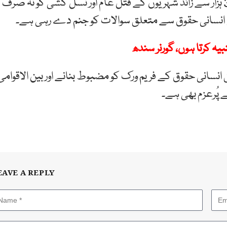
اعلامیے میں ترجمان دفتر خارجہ نے کہا کہ غزہ میں 33 ہزار سے زائد شہریوں کے قتل عام اور نسل کشی کو نہ صرف
 بھی انسانی حقوق سے متعلق سوالات کو جنم دے رہی ہے۔
بیہ کرتا ہوں، گورنر سندھ
نسانی حقوق کے فریم ورک کو مضبوط بنانے اور بین الاقوامی
ے پُرعزم بھی ہے۔
EAVE A REPLY