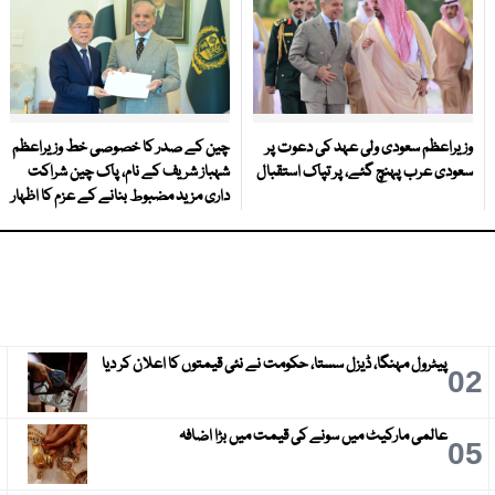
وزیراعظم سعودی ولی عہد کی دعوت پر
چین کے صدر کا خصوصی خط وزیراعظم
سعودی عرب پہنچ گئے، پر تپاک استقبال
شہباز شریف کے نام، پاک چین شراکت
داری مزید مضبوط بنانے کے عزم کا اظہار
پیٹرول مہنگا، ڈیزل سستا، حکومت نے نئی قیمتوں کا اعلان کر دیا
3
02
عالمی مارکیٹ میں سونے کی قیمت میں بڑا اضافہ
6
05