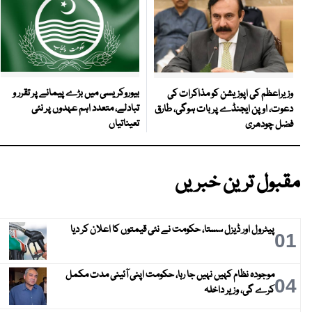
بیوروکریسی میں بڑے پیمانے پر تقرر و
وزیراعظم کی اپوزیشن کو مذاکرات کی
تبادلے، متعدد اہم عہدوں پر نئی
دعوت، اوپن ایجنڈے پر بات ہوگی، طارق
تعیناتیاں
فضل چودھری
مقبول ترین خبریں
پیٹرول اور ڈیزل سستا، حکومت نے نئی قیمتوں کا اعلان کر دیا
01
موجودہ نظام کہیں نہیں جا رہا، حکومت اپنی آئینی مدت مکمل
04
کرے گی، وزیر داخلہ