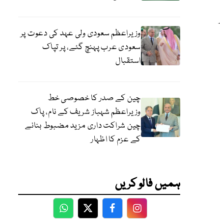
وزیراعظم سعودی ولی عہد کی دعوت پر
سعودی عرب پہنچ گئے، پر تپاک
استقبال
چین کے صدر کا خصوصی خط
وزیراعظم شہباز شریف کے نام، پاک
چین شراکت داری مزید مضبوط بنانے
کے عزم کا اظہار
ہمیں فالو کریں
WhatsApp
Twitter
Facebook
Facebook