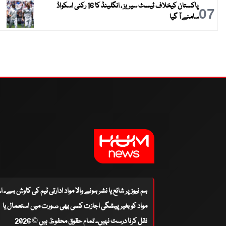
پاکستان کیخلاف ٹیسٹ سیریز ، انگلینڈ کا 16 رکنی اسکواڈ
07
سامنے آ گیا
ہم نیوز پر شائع یا نشر ہونے والا مواد ادارتی ٹیم کی کاوش ہے۔ 
مواد کو بغیر پیشگی اجازت کسی بھی صورت میں استعمال یا
نقل کرنا درست نہیں۔ تمام حقوق محفوظ ہیں © 2026