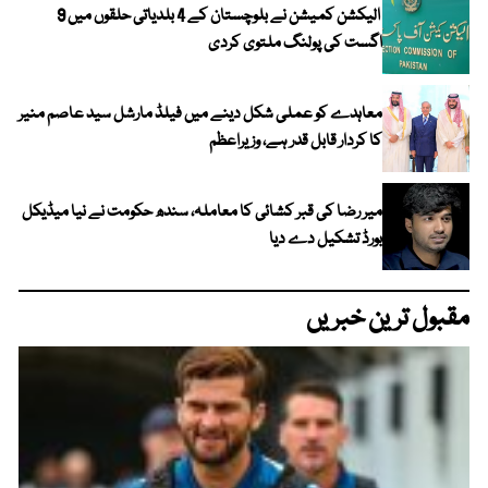
الیکشن کمیشن نے بلوچستان کے 4 بلدیاتی حلقوں میں 9
اگست کی پولنگ ملتوی کردی
معاہدے کو عملی شکل دینے میں فیلڈ مارشل سید عاصم منیر
کا کردار قابل قدر ہے، وزیراعظم
میر رضا کی قبر کشائی کا معاملہ، سندھ حکومت نے نیا میڈیکل
بورڈ تشکیل دے دیا
مقبول ترین خبریں