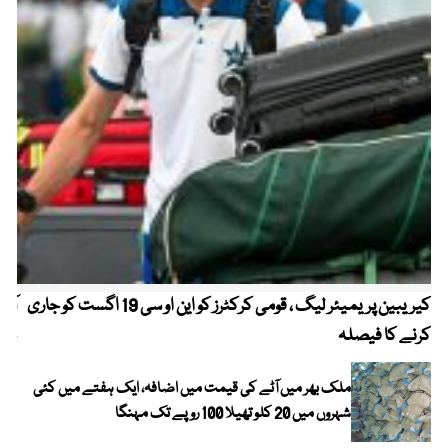
کیریبین پریمیئر لیگ ، قومی کرکٹرز کو این او سی 19 اگست کو جاری
آز
کرنے کا فیصلہ
چھی
ملک بھر میں آٹے کی قیمت میں اضافہ، ایک ہفتے میں کئی
شہروں میں 20 کلو تھیلا 100 روپے تک مہنگا