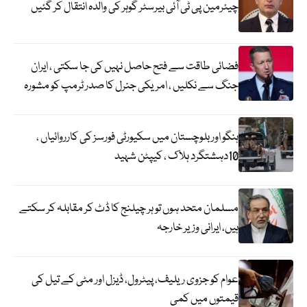
چیئرمین پی ٹی آئی بیرسٹر گوہر کی والدہ انتقال کر گئیں
فضائی طاقت سے فتح حاصل نہیں کی جا سکتی ، ایران
جنگ سے نکلیں ، امریکی جنرل کا صدر ٹرمپ کو مشورہ
ہنگو اور بلوچستان میں سکیورٹی فورسز کی کارروائیاں ،
10دہشتگرد ہلاک ، کیپٹن شہید
مسلمان متحد ہوں تو ہر چیلنج کا ڈٹ کر مقابلہ کر سکتے
ہیں، ایرانی وزیر خارجہ
عوام کو جزوی ریلیف، پیٹرول، ڈیزل اور مٹی کے تیل کی
قیمتوں میں کمی