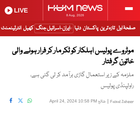
LIVE
8 Aug, 2026
صفحۂ اول
تازہ ترین
پاکستان
دنیا
ایران-اسرائیل جنگ
کھیل
انٹرٹینمنٹ
موٹروے پولیس اہلکار کو ٹکر مار کر فرار ہونے والی
خاتون گرفتار
ملزمہ کے زیر استعمال گاڑی برآمد کر لی گئی ہے،
راولپنڈی پولیس
|
شائع
April 24, 2024 10:58 PM
Faisal Zaheer