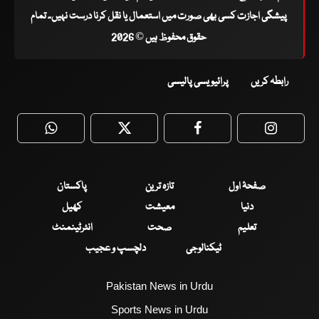
پیشگی اجازت کسی بھی صورت میں استعمال یا نقل کرنا درست نہیں۔ تمام
حقوق محفوظ ہیں © 2026
رابطہ کریں
پرائیویسی پالیسی
WhatsApp
Twitter
Facebook
Faceboo
صفحۂ اول
تازہ ترین
پاکستان
دنیا
معیشت
کھیل
تعلیم
صحت
انٹرٹینمنٹ
ٹیکنالوجی
دلچسپ و عجیب
Pakistan News in Urdu
Sports News in Urdu