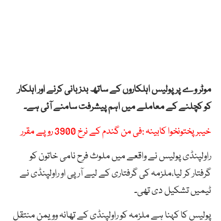
موٹر وے پر پولیس اہلکاروں کے ساتھ بدزبانی کرنے اور اہلکار
کو کچلنے کے معاملے میں اہم پیشرفت سامنے آئی ہے۔
خیبر پختونخوا کابینہ :فی من گندم کے نرخ 3900 روپے مقرر
راولپنڈی پولیس نے واقعے میں ملوث فرح نامی خاتون کو
گرفتار کر لیا،ملزمہ کی گرفتاری کے لیے آر پی او راولپنڈی نے
ٹیمیں تشکیل دی تھی۔
پولیس کا کہنا ہے ملزمہ کو راولپنڈی کے تھانہ وویمن منتقل