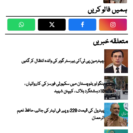
ہمیں فالو کریں
WhatsApp
Twitter
Facebook
Faceboo
متعلقہ خبریں
چیئرمین پی ٹی آئی بیرسٹر گوہر کی والدہ انتقال کر گئیں
ہنگو اور بلوچستان میں سکیورٹی فورسز کی کارروائیاں ،
10دہشتگرد ہلاک ، کیپٹن شہید
پیٹرول کی قیمت 228 روپے فی لیٹر کی جائے، حافظ نعیم
الرحمان