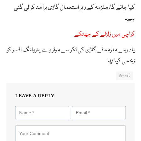
کیا جائے گا، ملزمہ کے زیر استعمال گاڑی برآمد کر لی گئی
ہے۔
کراچی میں زلزلے کے جھٹکے
یاد رہے ملزمہ نے گاڑی کی ٹکر سے موٹر وے پٹرولنگ افسر کو
زخمی کیا تھا
Arrest
LEAVE A REPLY