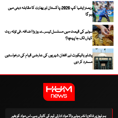
ویمنز ایشیا کپ 2026، پاکستان اور بھارت کا مقابلہ دبئی میں
ہو گا
سونے کی قیمت میں مسلسل تیسرے روز بڑا اضافہ ، فی تولہ ریٹ
کہاں تک جا پہنچا؟
پشاور ہائیکورٹ نے افغان شہریوں کی عارضی قیام کی درخواستیں
مسترد کر دیں
ہم نیوز پر شائع یا نشر ہونے والا مواد ادارتی ٹیم کی کاوش ہے۔ اس مواد کو بغیر