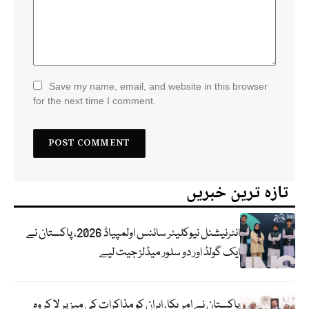
Save my name, email, and website in this browser
for the next time I comment.
تازہ ترین خبریں
انٹرنیشنل نیوکلیئر سائنس اولمپیاڈ 2026، پاکستان نے
ایک گولڈ اور دو سلور میڈلز جیت لیے
پاکستان نے امریکا، ایران کو مذاکرات کی میز پر لا کر وہ