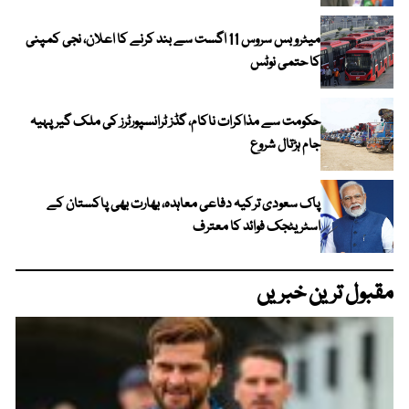
میٹرو بس سروس 11 اگست سے بند کرنے کا اعلان، نجی کمپنی
کا حتمی نوٹس
حکومت سے مذاکرات ناکام، گڈز ٹرانسپورٹرز کی ملک گیر پہیہ
جام ہڑتال شروع
پاک سعودی ترکیہ دفاعی معاہدہ، بھارت بھی پاکستان کے
اسٹریٹجک فوائد کا معترف
مقبول ترین خبریں