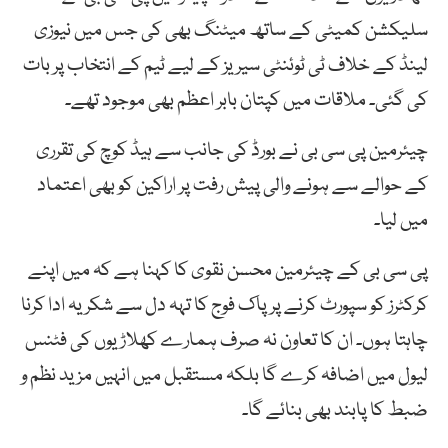
سلیکشن کمیٹی کے ساتھ میٹنگ بھی کی جس میں نیوزی
لینڈ کے خلاف ٹی ٹوئنٹی سیریز کے لیے ٹیم کے انتخاب پر بات
کی گئی۔ ملاقات میں کپتان بابر اعظم بھی موجود تھے۔
چیئرمین پی سی بی نے بورڈ کی جانب سے ہیڈ کوچ کی تقرری
کے حوالے سے ہونے والی پیش رفت پر اراکین کو بھی اعتماد
میں لیا۔
پی سی بی کے چیئرمین محسن نقوی کا کہنا ہے کہ میں اپنے
کرکٹرز کو سپورٹ کرنے پر پاک فوج کا تہہ دل سے شکریہ ادا کرنا
چاہتا ہوں۔ ان کا تعاون نہ صرف ہمارے کھلاڑیوں کی فٹنس
لیول میں اضافہ کرے گا بلکہ مستقبل میں انہیں مزید نظم و
ضبط کا پابند بھی بنائے گا۔