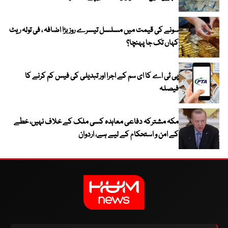
سونے کی قیمت میں مسلسل تیسرے روز بڑا اضافہ ، فی تولہ ریٹ
کہاں تک جا پہنچا؟
پی ٹی اے کا ای سم کے اجرا اور تبدیلی کی فیس کم کرنے کا
فیصلہ
مکہ مشترکہ دفاعی معاہدہ کسی ملک کے خلاف نہیں، خطے
کے امن و استحکام کے لیے ہے، اردوان