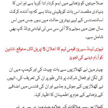
صلاحیتوں کو بڑھانے میں اہم کردار ادا کررہا ہے اور اس کا
بنیادی مقصد اس بات کو یقینی بنانا ہے کہ وہ آئندہ کرکٹ
اسائنمنٹس کے لیے بہترین حالت میں ہوں جس میں اس
سال جون میں ہونے والا آئی سی سی ٹی ٹوئنٹی ورلڈ کپ بھی
شامل ہے۔
نیوزی لینڈ سیریز: قومی ٹیم کا اعلان 5 اپریل تک متوقع، شاہین
کو آرام دینے کی تجویز
چیئر مین نے کھلاڑیوں سے بات چیت کی اور کیمپ میں ان
کی لگن اور فعال شرکت پر ذاتی طور پر ان کی تعریف کی۔ انہوں
نے کھلاڑیوں کے جوش و جذبے اور ان کی فٹنس میں اضافے
کے بڑھانے کے عزم پر اطمینان کا اظہار کیا۔
کھلاڑیوں سے ملاقات کے علاوہ چیئرمین پی سی بی نے