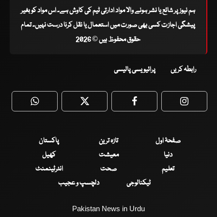
ہم نیوز پر شائع یا نشر ہونے والا مواد ادارتی ٹیم کی کاوش ہے۔ اس مواد کو بغیر
پیشگی اجازت کسی بھی صورت میں استعمال یا نقل کرنا درست نہیں۔ تمام
حقوق محفوظ ہیں © 2026
رابطہ کریں
پرائیویسی پالیسی
WhatsApp
Twitter
Facebook
Faceboo
صفحۂ اول
تازہ ترین
پاکستان
دنیا
معیشت
کھیل
تعلیم
صحت
انٹرٹینمنٹ
ٹیکنالوجی
دلچسپ و عجیب
Pakistan News in Urdu