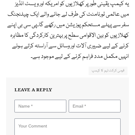
یہ کیمپ یقینی طور پر کھلاڑیوں کو امریکہ اور ویسٹ انڈیز
میں عالمی ٹورنامنٹ کی طرف لے جانے والے ایک چیلنجنگ
سفر سے پہلے مستحکم پوزیشن میں رکھے گا۔پی سی بی اپنے
کھلاڑیوں کو بین الاقوامی سطح پر بہترین کارکردگی کا مظاہرہ
کرنے کے لیے ضروری آلات اور وسائل سے آراستہ کرتے ہوئے
انہیں مکمل مدد فراہم کرنے کے لیے موجود ہے۔
قومی کرکٹ ٹیم کا کیمپ
LEAVE A REPLY