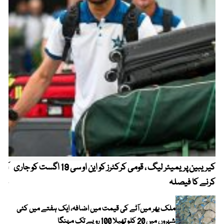
کیریبین پریمیئر لیگ ، قومی کرکٹرز کو این او سی 19 اگست کو جاری
آز
کرنے کا فیصلہ
چھی
ملک بھر میں آٹے کی قیمت میں اضافہ، ایک ہفتے میں کئی
شہروں میں 20 کلو تھیلا 100 روپے تک مہنگا