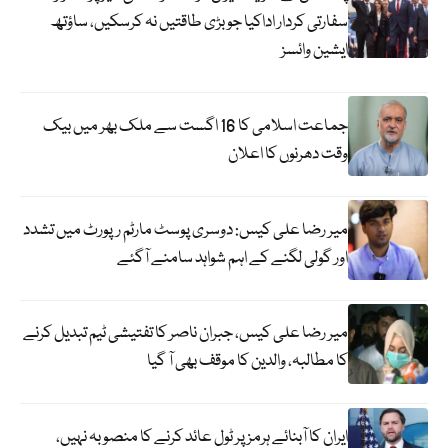
سفارتی کردار اداکیا جو بڑی طاقتیں نہ کرسکیں، ساؤتھ
ایشین وائسز
جماعت اسلامی کا 16 اگست سے ملک بھر میں بیک
وقت دھرنوں کا اعلان
میر رضا علی کیس: دوسری پوسٹ مارٹم رپورٹ میں تشدد
اور گولی لگنے کے اہم شواہد سامنے آگئے
میر رضا علی کیس، جبران ناصر کا تفتیشی ٹیم تبدیل کرنے
کا مطالبہ، والدین کا موقف بھی آ گیا
ایران کا آبنائے ہرمز پر ٹول عائد کرنے کا منصوبہ نہیں،