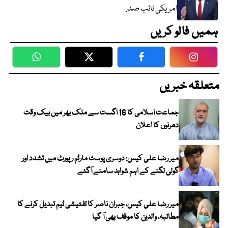
امریکی نائب صدر
ہمیں فالو کریں
WhatsApp
Twitter
Facebook
Faceboo
متعلقہ خبریں
جماعت اسلامی کا 16 اگست سے ملک بھر میں بیک وقت
دھرنوں کا اعلان
میر رضا علی کیس: دوسری پوسٹ مارٹم رپورٹ میں تشدد اور
گولی لگنے کے اہم شواہد سامنے آگئے
میر رضا علی کیس، جبران ناصر کا تفتیشی ٹیم تبدیل کرنے کا
مطالبہ، والدین کا موقف بھی آ گیا