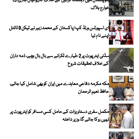
بلوچستان میں دہشت گردوں کے خلاف کارروائیاں جاری، 15
خوارج ہلاک
ای اسپورٹس ورلڈ کپ؛ پاکستان کے محمد زبیر نے ٹیکن 8 ٹائٹل
اپنے نام لیا
سڈنی ایئرپورٹ پر 2 طیارے ٹکرانے سے بال بال بچے، ذمہ داران
کے خلاف تحقیقات شروع
مکہ مکرمہ دفاعی معاہدے میں ایران کو بھی شامل کیا جائے،
حافظ نعیم الرحمان
مکمل سفری دستاویزات کے حامل کسی مسافر کو ایئرپورٹ پر
نہیں روکا جائے گا، وزیر داخلہ