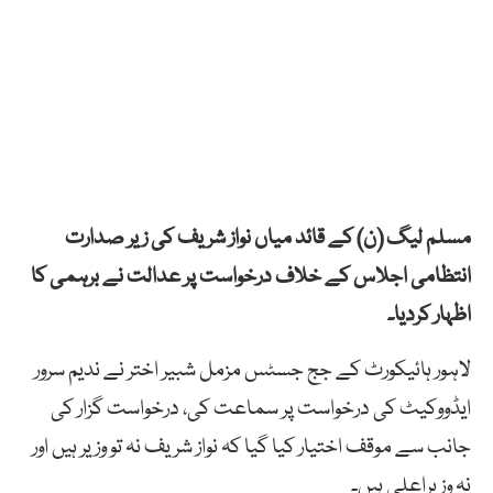
مسلم لیگ (ن) کے قائد میاں نواز شریف کی زیر صدارت
انتظامی اجلاس کے خلاف درخواست پر عدالت نے برہمی کا
اظہار کردیا۔
لاہور ہائیکورٹ کے جج جسٹس مزمل شبیر اختر نے ندیم سرور
ایڈووکیٹ کی درخواست پر سماعت کی، درخواست گزار کی
جانب سے موقف اختیار کیا گیا کہ نواز شریف نہ تو وزیر ہیں اور
نہ وزیراعلی ہیں۔