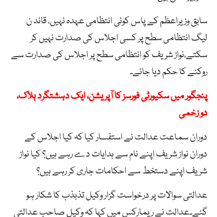
سابق وزیراعظم کے پاس کوئی انتظامی عہدہ نہیں، قائد ن
لیگ انتظامی سطح پر کسی اجلاس کی صدارت نہیں کر
سکتے،نواز شریف کو انتظامی سطح پر اجلاس کی صدارت سے
روکنے کا حکم دیا جائے۔
پنجگور میں سکیورٹی فورسز کا آپریشن، ایک دہشتگرد ہلاک،
دو زخمی
دوران سماعت عدالت نے استفسار کیا کہ کیا اجلاس کے
دوران نواز شریف اپنے نام سے ہدایات دے رہے ہیں؟ کیا نواز
شریف اپنے دستخط سے احکامات جاری کر رہے ہیں؟
عدالتی سوالات پر درخواست گزار وکیل تذبذب کا شکار ہو
گئے۔عدالت نے ریمارکس میں کہا کہ وکیل صاحب عدالتی