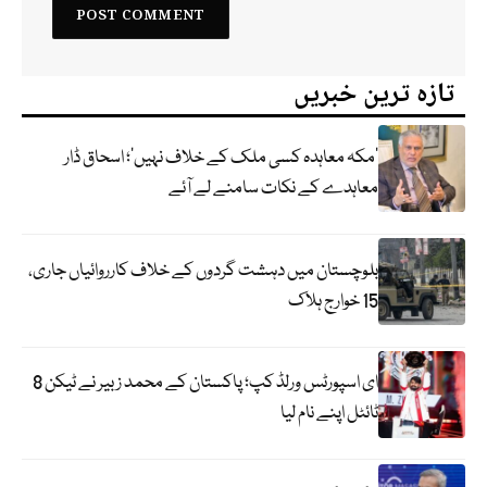
تازہ ترین خبریں
‘مکہ معاہدہ کسی ملک کے خلاف نہیں’؛ اسحاق ڈار
معاہدے کے نکات سامنے لے آئے
بلوچستان میں دہشت گردوں کے خلاف کارروائیاں جاری،
15 خوارج ہلاک
ای اسپورٹس ورلڈ کپ؛ پاکستان کے محمد زبیر نے ٹیکن 8
ٹائٹل اپنے نام لیا