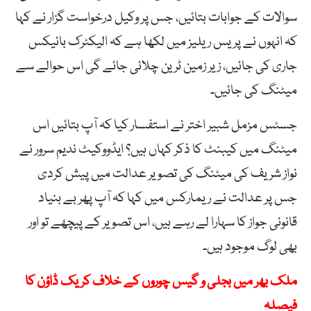
سوالات کے جوابات بتائیں، جس پر وکیل درخواست گزار نے کہا
کہ انہوں نے پریس ریلیز میں لکھا ہے کہ الیکٹرک بائیکس
جاری کی جائیں، زیر زمین ٹرین چلائی جائے گی اس حوالے سے
میٹنگ کی جائیں۔
جسٹس مزمل شبیر اختر نے استفسار کیا کہ آپ بتائیں اس
میٹنگ میں کیبنٹ کا ذکر کہاں ہیں؟ ایڈووکیٹ ندیم سرور نے
نواز شریف کی میٹنگ کی تصویر عدالت میں پیش کردی
جس پر عدالت نے ریمارکس میں کہا کہ آپ پھر بے بنیاد
قانونی جواز کا سہارا لے رہے ہیں، اس تصویر کے پیچھے تو اور
بھی لوگ موجود ہیں۔
ملک بھر میں بجلی و گیس چوروں کے خلاف کریک ڈاؤن کا
فیصلہ