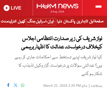
LIVE
9 Aug, 2026
صفحۂ اول
تازہ ترین
پاکستان
دنیا
ایران-اسرائیل جنگ
کھیل
انٹرٹینمنٹ
نواز شریف کی زیر صدارت انتظامی اجلاس
کیخلاف درخواست، عدالت کا اظہار برہمی
کیا نواز شریف اپنے دستخط سے احکامات جاری کر رہے
ہیں؟ عدالتی سوالات پر درخواست گزار وکیل تذبذب کا
شکار ہو گئے
|
شائع
March 21, 2024 2:20 PM
Lal Khan