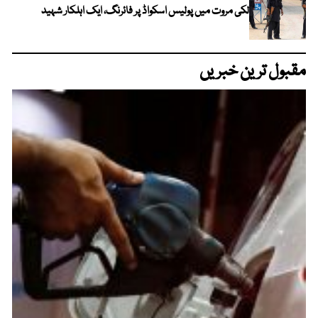
لکی مروت میں پولیس اسکواڈ پر فائرنگ، ایک اہلکار شہید
مقبول ترین خبریں