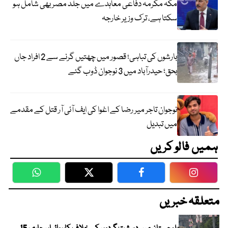
مکہ مکرمہ دفاعی معاہدے میں جلد مصر بھی شامل ہو
سکتا ہے، ترک وزیر خارجہ
بارشوں کی تباہی؛ قصور میں چھتیں گرنے سے 2 افراد جاں
بحق؛ حیدرآباد میں 3 نوجوان ڈوب گئے
نوجوان تاجر میر رضا کے اغوا کی ایف آئی آر قتل کے مقدمے
میں تبدیل
ہمیں فالو کریں
WhatsApp
Twitter
Facebook
Faceboo
متعلقہ خبریں