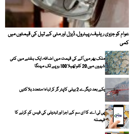
عوام کو جزوی ریلیف، پیٹرول، ڈیزل اور مٹی کے تیل کی قیمتوں میں
4 روز میں سونے کی قیمت میں بڑا اضافہ
کمی
ملک بھر میں آٹے کی قیمت میں اضافہ، ایک ہفتے میں کئی
شہروں میں 20 کلو تھیلا 100 روپے تک مہنگا
یکے بعد دیگرے 2 ہیلی کاپٹر گر کر تباہ؛ متعدد ہلاکتیں
پی ٹی اے کا ای سم کے اجرا اور تبدیلی کی فیس کم کرنے کا
فیصلہ