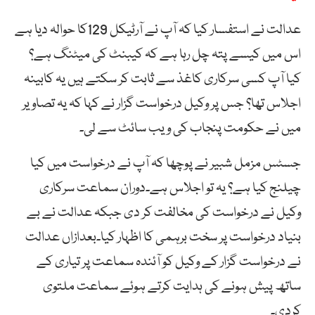
عدالت نے استفسار کیا کہ آپ نے آرٹیکل 129کا حوالہ دیا ہے
اس میں کیسے پتہ چل رہا ہے کہ کیبنٹ کی میٹنگ ہے؟
کیا آپ کسی سرکاری کاغذ سے ثابت کر سکتے ہیں یہ کابینہ
اجلاس تھا؟ جس پر وکیل درخواست گزار نے کہا کہ یہ تصاویر
میں نے حکومت پنجاب کی ویب سائٹ سے لی۔
جسٹس مزمل شبیر نے پوچھا کہ آپ نے درخواست میں کیا
چیلنج کیا ہے؟ یہ تو اجلاس ہے۔دوران سماعت سرکاری
وکیل نے درخواست کی مخالفت کر دی جبکہ عدالت نے بے
بنیاد درخواست پر سخت برہمی کا اظہار کیا۔بعدازاں عدالت
نے درخواست گزار کے وکیل کو آئندہ سماعت پر تیاری کے
ساتھ پیش ہونے کی ہدایت کرتے ہوئے سماعت ملتوی
کردی۔