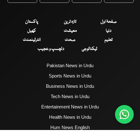
WhatsApp
Twitter
Facebook
Faceboo
صفحۂ اول
تازہ ترین
پاکستان
دنیا
معیشت
کھیل
تعلیم
صحت
انٹرٹینمنٹ
ٹیکنالوجی
دلچسپ و عجیب
Pakistan News in Urdu
Sports News in Urdu
Business News in Urdu
Tech News in Urdu
Entertainment News in Urdu
Health News in Urdu
Hum News English