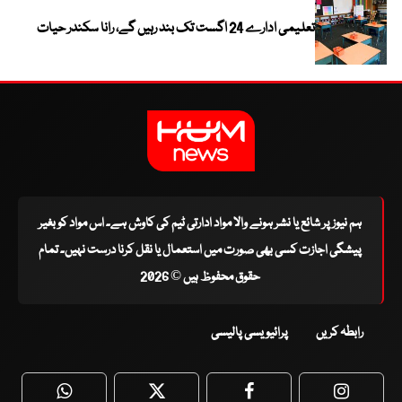
تعلیمی ادارے 24 اگست تک بند رہیں گے، رانا سکندر حیات
ہم نیوز پر شائع یا نشر ہونے والا مواد ادارتی ٹیم کی کاوش ہے۔ اس مواد کو بغیر
پیشگی اجازت کسی بھی صورت میں استعمال یا نقل کرنا درست نہیں۔ تمام
حقوق محفوظ ہیں © 2026
رابطہ کریں
پرائیویسی پالیسی