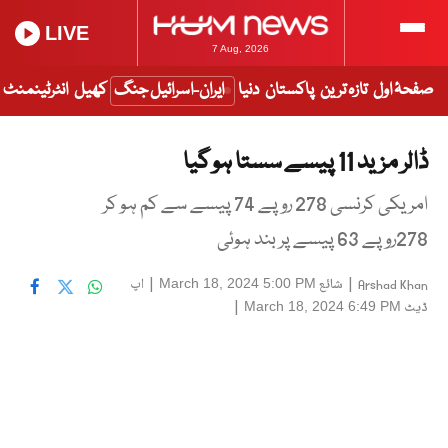
LIVE
7 Aug, 2026
صفحۂ اول
تازہ ترین
پاکستان
دنیا
ایران-اسرائیل جنگ
کھیل
انٹرٹینمنٹ
ڈالر مزید 11 پیسے سستا ہو گیا
امریکی کرنسی 278 روپے 74 پیسے سے کم ہو کر
278روپے 63 پیسے پر بند ہوئی
|
شائع
|
اپ
March 18, 2024 5:00 PM
Arshad Khan
ڈیٹ
|
March 18, 2024 6:49 PM