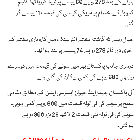
ہونے کے بعد 278 روپے 60 پیسے پر ٹریڈ کر رہا تھا۔ تاہم
کاروبار کے اختتام پرامریکی کرنسی کی قیمت 11 پیسے گر
گئی۔
خیال رہے کہ گزشتہ ہفتے انٹربینک میں کاروباری ہفتے کے
آخری دن ڈالر 278 روپے 74 پیسے پر بند ہوا تھا۔
دوسری جانب پاکستان بھر میں سونے کی قیمت میں دوسرے
روز بھی 600 روپے کی کمی ریکارڈ کی گئی ہے۔
آل پاکستان جیمز اینڈ جیولرز ایسوسی ایشن کے مطابق مقامی
سطح پر سونے کی فی تولہ قیمت میں 600 روپے کمی ہوئی۔
سونے کی فی تولہ نئی قیمت 2 لاکھ 26 ہزار 900 روپے
ہوگئی۔