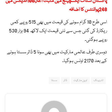
پاکستان اسٹاک ایکسچینج میں مثبت آغاز،100انڈیکس میں
248پوائنٹس کا اضافہ
اسی طرح 10 گرام سونے کی قیمت میں بھی 515 روپے کمی
ریکارڈ کی گئی جس سے نئی قیمت ایک لاکھ 94 ہزار 530
روپے ہوگئی۔
دوسری طرف عالمی مارکیٹ میں بھی سونا 5 ڈالر سستا ہونے
کے بعد 2170 اونس ہوگیا۔
انٹربینک
اوپن مارکیٹ
ڈالر
سستا