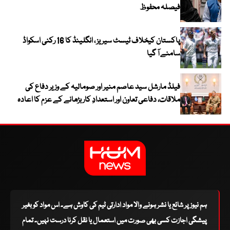
فیصلہ محفوظ
پاکستان کیخلاف ٹیسٹ سیریز ، انگلینڈ کا 16 رکنی اسکواڈ
سامنے آ گیا
فیلڈ مارشل سید عاصم منیر اور صومالیہ کے وزیر دفاع کی
ملاقات، دفاعی تعاون اور استعدادِ کار بڑھانے کے عزم کا اعادہ
ہم نیوز پر شائع یا نشر ہونے والا مواد ادارتی ٹیم کی کاوش ہے۔ اس مواد کو بغیر
پیشگی اجازت کسی بھی صورت میں استعمال یا نقل کرنا درست نہیں۔ تمام