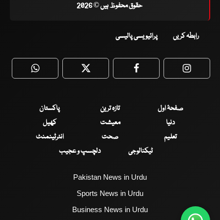
حقوق محفوظ ہیں © 2026
رابطہ کریں
پرائیویسی پالیسی
WhatsApp
Twitter
Facebook
Faceboo
صفحۂ اول
تازہ ترین
پاکستان
دنیا
معیشت
کھیل
تعلیم
صحت
انٹرٹینمنٹ
ٹیکنالوجی
دلچسپ و عجیب
Pakistan News in Urdu
Sports News in Urdu
Business News in Urdu