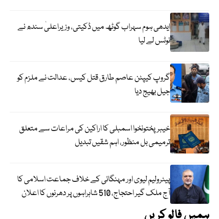
ایدھی ہوم سہراب گوٹھ میں ڈکیتی، وزیراعلیٰ سندھ نے
نوٹس لے لیا
گروپ کیپٹن عاصم طارق قتل کیس، عدالت نے ملزم کو
جیل بھیج دیا
خیبرپختونخوا اسمبلی کا اراکین کی مراعات سے متعلق
ترمیمی بل منظور، اہم شقیں تبدیل
پیٹرولیم لیوی اور مہنگائی کے خلاف جماعت اسلامی کا
آج ملک گیر احتجاج، 510 شاہراہوں پر دھرنوں کا اعلان
ہمیں فالو کریں