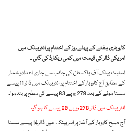
کاروباری ہفتے کے پہلے روز کے اختتام پر انٹربینک میں
امریکی ڈالر کی قیمت میں کمی ریکارڈ کی گئی ۔
اسٹیٹ بینک آف پاکستان کی جانب سے جاری اعدادو شمار
کے مطابق آج کاروبار کے اختتام پر انٹربینک میں ڈالر 11 پیسے
سستا ہونے کے بعد 278 روپے 63 پیسے کی سطح پر بندہوا۔
انٹر بینک میں ڈالر 278 روپے 60 پیسے کا ہو گیا
آج صبح کاروبار کے آغاز پر انٹربینک میں ڈالر14 پیسے سستا