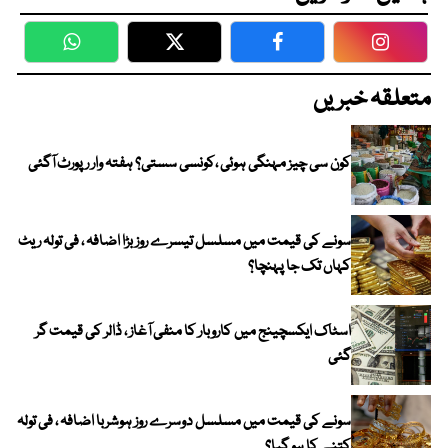
WhatsApp
Twitter
Facebook
Faceboo
متعلقہ خبریں
کون سی چیز مہنگی ہوئی ،کونسی سستی؟ ہفتہ وار رپورٹ آگئی
سونے کی قیمت میں مسلسل تیسرے روز بڑا اضافہ ، فی تولہ ریٹ
کہاں تک جا پہنچا؟
اسٹاک ایکسچینج میں کاروبار کا منفی آغاز ، ڈالر کی قیمت گر
گئی
سونے کی قیمت میں مسلسل دوسرے روز ہوشربا اضافہ ، فی تولہ
کتنے کا ہو گیا؟