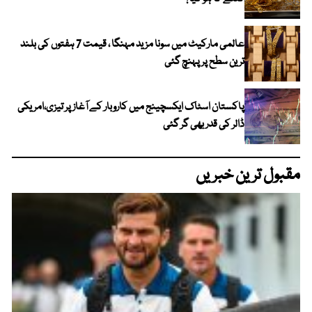
عالمی مارکیٹ میں سونا مزید مہنگا ، قیمت 7 ہفتوں کی بلند
ترین سطح پر پہنچ گئی
پاکستان اسٹاک ایکسچینج میں کاروبار کے آغاز پر تیزی،امریکی
ڈالر کی قدر بھی گر گئی
مقبول ترین خبریں