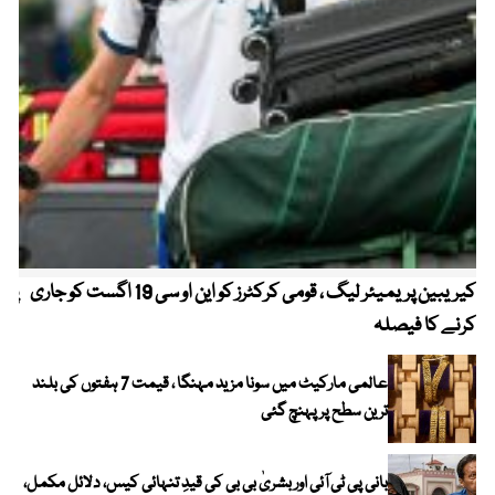
کیریبین پریمیئر لیگ ، قومی کرکٹرز کو این او سی 19 اگست کو جاری
پیٹ
کرنے کا فیصلہ
عالمی مارکیٹ میں سونا مزید مہنگا ، قیمت 7 ہفتوں کی بلند
ترین سطح پر پہنچ گئی
بانی پی ٹی آئی اور بشریٰ بی بی کی قیدِ تنہائی کیس، دلائل مکمل،