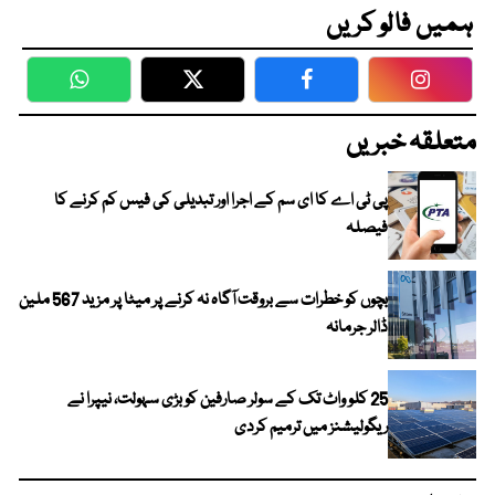
ہمیں فالو کریں
WhatsApp
Twitter
Facebook
Faceboo
متعلقہ خبریں
پی ٹی اے کا ای سم کے اجرا اور تبدیلی کی فیس کم کرنے کا
فیصلہ
بچوں کو خطرات سے بروقت آگاہ نہ کرنے پر میٹا پر مزید 567 ملین
ڈالر جرمانہ
25 کلو واٹ تک کے سولر صارفین کو بڑی سہولت، نیپرا نے
ریگولیشنز میں ترمیم کردی