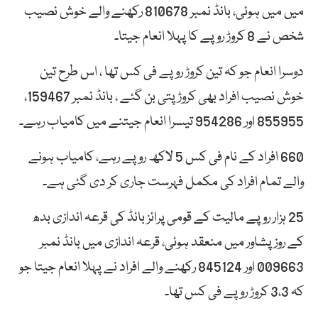
میں میں ہوئی، بانڈ نمبر 810678 رکھنے والے خوش نصیب
شخص نے 8 کروڑ روپے کا پہلا انعام جیتا۔
دوسرا انعام جو کہ تین کروڑ روپے فی کس تھا ، اس طرح تین
خوش نصیب افراد بھی کروڑ پتی بن گئے ، بانڈ نمبر 159467،
855955 اور 954286 تیسرا انعام جیتنے میں کامیاب رہے۔
660 افراد کے نام فی کس 5 لاکھ روپے رہے، کامیاب ہونے
والے تمام افراد کی مکمل فہرست جاری کر دی گئی ہے۔
25 ہزار روپے مالیت کے قومی پرائز بانڈ کی قرعہ اندازی بدھ
کے روز پشاور میں منعقد ہوئی، قرعہ اندازی میں بانڈ نمبر
009663 اور 845124 رکھنے والے افراد نے پہلا انعام جیتا جو
کہ 3،3 کروڑ روپے فی کس تھا۔