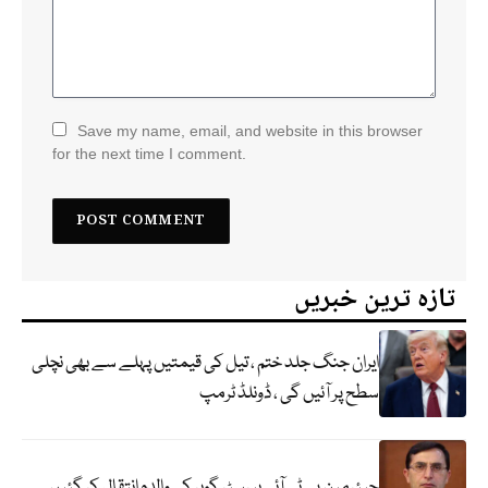
Save my name, email, and website in this browser
for the next time I comment.
تازہ ترین خبریں
ایران جنگ جلد ختم ، تیل کی قیمتیں پہلے سے بھی نچلی
سطح پر آئیں گی ، ڈونلڈ ٹرمپ
چیئرمین پی ٹی آئی بیرسٹر گوہر کی والدہ انتقال کر گئیں