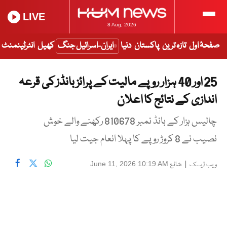
LIVE
8 Aug, 2026
صفحۂ اول
تازہ ترین
پاکستان
دنیا
ایران-اسرائیل جنگ
کھیل
انٹرٹینمنٹ
25 اور 40 ہزار روپے مالیت کے پرائز بانڈز کی قرعہ
اندازی کے نتائج کا اعلان
چالیس ہزار کے بانڈ نمبر 810678 رکھنے والے خوش
نصیب نے 8 کروڑ روپے کا پہلا انعام جیت لیا
|
شائع
June 11, 2026 10:19 AM
ویب ڈیسک