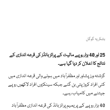
بشکریہ گوگل
25 اور 40 ہزار روپے مالیت کے پرائز بانڈز کی قرعہ اندازی کے
نتائج کا اعلان کر دیا گیا ہے۔
گزشتہ ورز پشاور اور مظفرآباد میں ہونے والی قرعہ اندازی میں
کئی افراد کروڑ پتی بن گئے جبکہ سینکڑوں افراد لاکھوں روپے
جیتنے میں کامیاب رہے۔
40 ہزار روپے کے پریمیم پرائز بانڈ کی قرعہ اندازی مظفرآباد