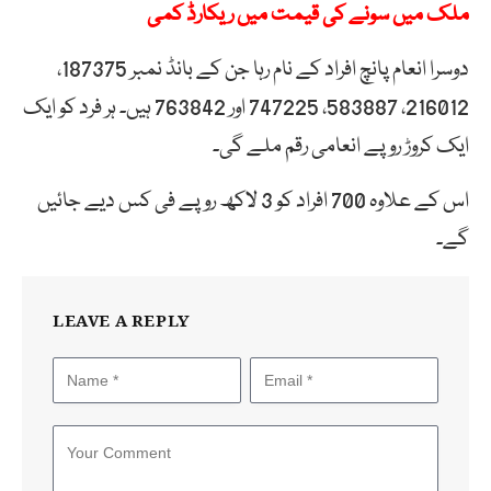
ملک میں سونے کی قیمت میں ریکارڈ کمی
دوسرا انعام پانچ افراد کے نام رہا جن کے بانڈ نمبر 187375،
216012، 583887، 747225 اور 763842 ہیں۔ ہر فرد کو ایک
ایک کروڑ روپے انعامی رقم ملے گی۔
اس کے علاوہ 700 افراد کو 3 لاکھ روپے فی کس دیے جائیں
گے۔
LEAVE A REPLY