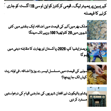
کیریبین پریمیئر لیگ ، قومی کرکٹرز کو این او سی 19 اگست کو جاری
آز
کرنے کا فیصلہ
چھی
ملک بھر میں آٹے کی قیمت میں اضافہ، ایک ہفتے میں کئی
شہروں میں 20 کلو تھیلا 100 روپے تک مہنگا
ویمنز ایشیا کپ 2026، پاکستان اور بھارت کا مقابلہ دبئی میں
ہو گا
سونے کی قیمت میں مسلسل تیسرے روز بڑا اضافہ ، فی تولہ ریٹ
کہاں تک جا پہنچا؟
پشاور ہائیکورٹ نے افغان شہریوں کی عارضی قیام کی درخواستیں
مسترد کر دیں