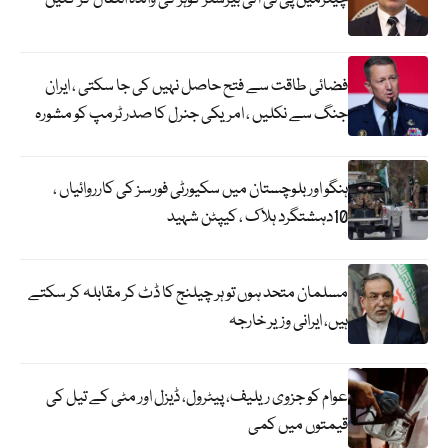
فضائی طاقت سے فتح حاصل نہیں کی جا سکتی ، ایران
جنگ سے نکلیں ، امریکی جنرل کا صدر ٹرمپ کو مشورہ
ہنگو اور بلوچستان میں سکیورٹی فورسز کی کارروائیاں ،
10دہشتگرد ہلاک ، کیپٹن شہید
مسلمان متحد ہوں تو ہر چیلنج کا ڈٹ کر مقابلہ کر سکتے
ہیں، ایرانی وزیر خارجہ
عوام کو جزوی ریلیف، پیٹرول، ڈیزل اور مٹی کے تیل کی
قیمتوں میں کمی