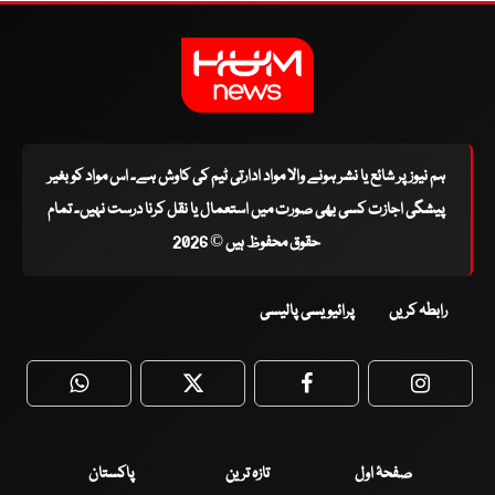
ہم نیوز پر شائع یا نشر ہونے والا مواد ادارتی ٹیم کی کاوش ہے۔ اس مواد کو بغیر
پیشگی اجازت کسی بھی صورت میں استعمال یا نقل کرنا درست نہیں۔ تمام
حقوق محفوظ ہیں © 2026
رابطہ کریں
پرائیویسی پالیسی
WhatsApp
Twitter
Facebook
Faceboo
صفحۂ اول
تازہ ترین
پاکستان