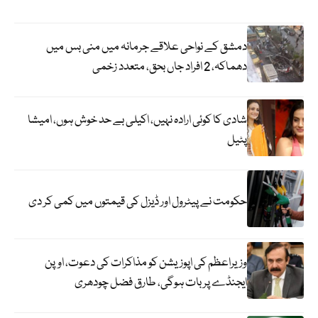
دمشق کے نواحی علاقے جرمانہ میں منی بس میں
دھماکہ، 2 افراد جاں بحق، متعدد زخمی
شادی کا کوئی ارادہ نہیں، اکیلی بے حد خوش ہوں، امیشا
پٹیل
حکومت نے پیٹرول اور ڈیزل کی قیمتوں میں کمی کر دی
وزیراعظم کی اپوزیشن کو مذاکرات کی دعوت، اوپن
ایجنڈے پر بات ہوگی، طارق فضل چودھری