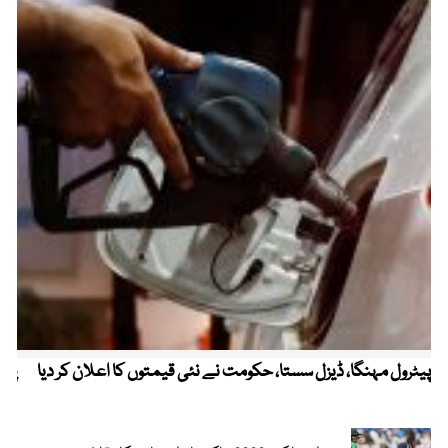
پیٹرول مہنگا، ڈیزل سستا، حکومت نے نئی قیمتوں کا اعلان کر دیا
پنج