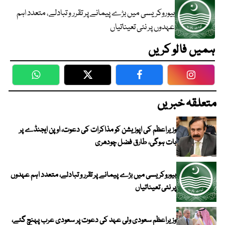
بیوروکریسی میں بڑے پیمانے پر تقرر و تبادلے، متعدد اہم
عہدوں پر نئی تعیناتیاں
ہمیں فالو کریں
WhatsApp
Twitter
Facebook
Faceboo
متعلقہ خبریں
وزیراعظم کی اپوزیشن کو مذاکرات کی دعوت، اوپن ایجنڈے پر
بات ہوگی، طارق فضل چودھری
بیوروکریسی میں بڑے پیمانے پر تقرر و تبادلے، متعدد اہم عہدوں
پر نئی تعیناتیاں
وزیراعظم سعودی ولی عہد کی دعوت پر سعودی عرب پہنچ گئے،