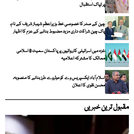
پر تپاک استقبال
چین کے صدر کا خصوصی خط وزیراعظم شہباز شریف کے نام،
پاک چین شراکت داری مزید مضبوط بنانے کے عزم کا اظہار
غزہ میں اسرائیلی کارروائیوں پر پاکستان سمیت 8 اسلامی
ممالک کا مشترکہ اعلامیہ
اسلام آباد ایکسپریس وے کو موٹروے طرز بنانے کا منصوبہ،
محسن نقوی کا اعلان
مقبول ترین خبریں