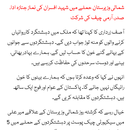
شمالی وزیرستان حملے میں شہید افسران کی نماز جنازہ ادا،
صدر، آرمی چیف کی شرکت
آصف زرداری کا کہنا تھا کہ ملک میں دہشتگرد کارروائیاں
کرنے والوں کو منہ توڑ جواب دیں گے۔ دہشتگردوں سے جوانوں
کے بہائے گئے خون کا حساب لیں گے، ہمارے بہادر بھائی،
بیٹے اور دوست سرحدوں کی حفاظت کررہے ہیں۔
انہوں نے کہا کہ وعدہ کرتا ہوں کہ ہمارے بیٹوں کا خون
رائیگاں نہیں جائے گا۔ پاکستان کے عوام اور فوج ایک ساتھ
ہیں، دہشتگردوں کا مقابلہ کریں گے۔
خیال رہے کہ گزشتہ روز شمالی وزیرستان کے علاقے میر علی
میں سیکیورٹی چیک پوسٹ پر دہشتگردوں کے حملے میں 5