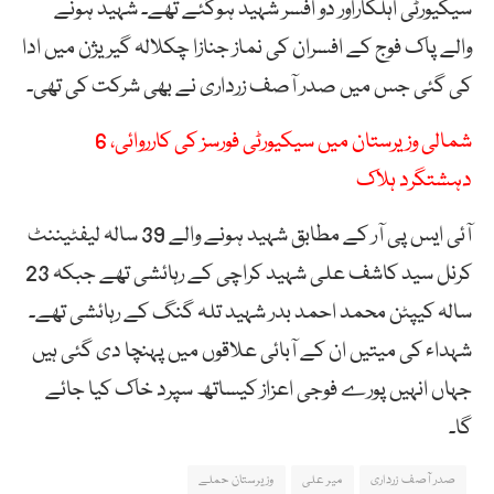
سیکیورٹی اہلکاراور دو افسر شہید ہوگئے تھے۔ شہید ہونے
والے پاک فوج کے افسران کی نماز جنازا چکلالہ گیریژن میں ادا
کی گئی جس میں صدر آصف زرداری نے بھی شرکت کی تھی۔
شمالی وزیرستان میں سیکیورٹی فورسز کی کارروائی، 6
دہشتگرد ہلاک
آئی ایس پی آر کے مطابق شہید ہونے والے 39 سالہ لیفٹیننٹ
کرنل سید کاشف علی شہید کراچی کے رہائشی تھے جبکہ 23
سالہ کیپٹن محمد احمد بدر شہید تلہ گنگ کے رہائشی تھے۔
شہداء کی میتیں ان کے آبائی علاقوں میں پہنچا دی گئی ہیں
جہاں انہیں پورے فوجی اعزاز کیساتھ سپرد خاک کیا جائے
گا۔
صدر آصف زرداری
میر علی
وزیرستان حملے