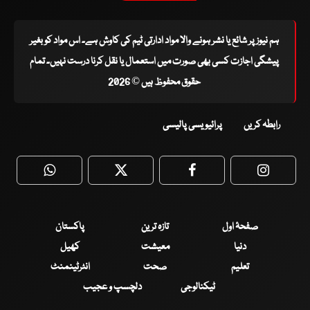
ہم نیوز پر شائع یا نشر ہونے والا مواد ادارتی ٹیم کی کاوش ہے۔ اس مواد کو بغیر
پیشگی اجازت کسی بھی صورت میں استعمال یا نقل کرنا درست نہیں۔ تمام
حقوق محفوظ ہیں © 2026
رابطہ کریں
پرائیویسی پالیسی
WhatsApp
Twitter
Facebook
Faceboo
صفحۂ اول
تازہ ترین
پاکستان
دنیا
معیشت
کھیل
تعلیم
صحت
انٹرٹینمنٹ
ٹیکنالوجی
دلچسپ و عجیب