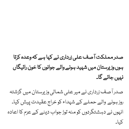
صدر مملکت آصف علی زرداری نے کہا ہے کہ وعدہ کرتا
ہوں وزیرستان میں شہید ہونے والے جوانوں کا خون رائیگاں
نہیں جائے گا۔
صدر آصف زرداری نے میر علی شمالی وزیرستان میں گزشتہ
روز ہونے والے حملے کے شہداء کو خراج عقیدت پیش کیا۔
انہوں نے دہشتگردوں کو منہ توڑ جواب دینے کے عزم کا اعادہ
کیا۔