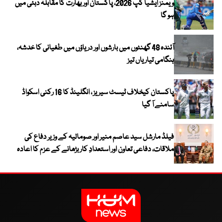
ویمنز ایشیا کپ 2026، پاکستان اور بھارت کا مقابلہ دبئی میں
ہو گا
آئندہ 48 گھنٹوں میں بارشوں اور دریاؤں میں طغیانی کا خدشہ،
ہنگامی تیاریاں تیز
پاکستان کیخلاف ٹیسٹ سیریز ، انگلینڈ کا 16 رکنی اسکواڈ
سامنے آ گیا
فیلڈ مارشل سید عاصم منیر اور صومالیہ کے وزیر دفاع کی
ملاقات، دفاعی تعاون اور استعدادِ کار بڑھانے کے عزم کا اعادہ