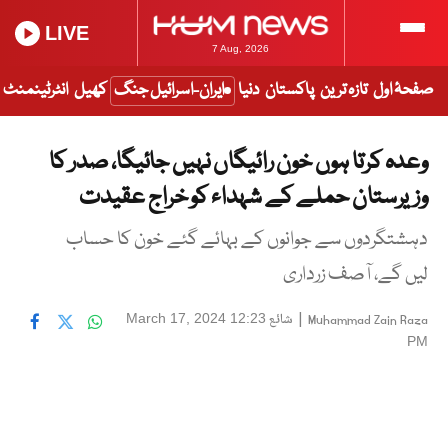
LIVE
7 Aug, 2026
صفحۂ اول
تازہ ترین
پاکستان
دنیا
ایران-اسرائیل جنگ
کھیل
انٹرٹینمنٹ
وعدہ کرتا ہوں خون رائیگاں نہیں جائیگا، صدر کا
وزیرستان حملے کے شہداء کو خراج عقیدت
دہشتگردوں سے جوانوں کے بہائے گئے خون کا حساب
لیں گے، آصف زرداری
|
شائع
March 17, 2024 12:23
Muhammad Zain Raza
PM