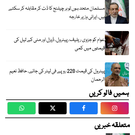
مسلمان متحد ہوں تو ہر چیلنج کا ڈٹ کر مقابلہ کر سکتے
ہیں، ایرانی وزیر خارجہ
عوام کو جزوی ریلیف، پیٹرول، ڈیزل اور مٹی کے تیل کی
قیمتوں میں کمی
پیٹرول کی قیمت 228 روپے فی لیٹر کی جائے، حافظ نعیم
الرحمان
ہمیں فالو کریں
WhatsApp
Twitter
Facebook
Faceboo
متعلقہ خبریں