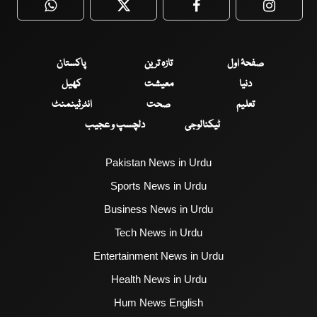
WhatsApp
Twitter
Facebook
Faceboo
صفحۂ اول
تازہ ترین
پاکستان
دنیا
معیشت
کھیل
تعلیم
صحت
انٹرٹینمنٹ
ٹیکنالوجی
دلچسپ و عجیب
Pakistan News in Urdu
Sports News in Urdu
Business News in Urdu
Tech News in Urdu
Entertainment News in Urdu
Health News in Urdu
Hum News English