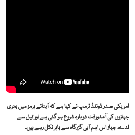
امریکی صدر ڈونلڈ ٹرمپ نے کہا ہے کہ آبنائے ہرمز میں بحری
جہازوں کی آمدورفت دوبارہ شروع ہو گئی ہے اور تیل سے
لدے جہاز اس اہم آبی گزرگاہ سے باہر نکل رہے ہیں۔