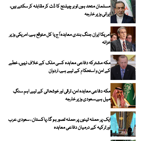
مسلمان متحد ہوں تو ہر چیلنج کا ڈٹ کر مقابلہ کر سکتے ہیں،
ایرانی وزیر خارجہ
امریکا ایران جنگ بندی معاہدہ آج یا کل متوقع ہے، امریکی وزیر
خزانہ
مکہ مشترکہ دفاعی معاہدہ کسی ملک کے خلاف نہیں، خطے
کے امن و استحکام کے لیے ہے، اردوان
مکہ دفاعی معاہدہ امن، ترقی اور خوشحالی کے لیے اہم سنگِ
میل ہے،سعودی وزیر خارجہ
ایک پر حملہ تینوں پر حملہ تصور ہو گا، پاکستان ، سعودی عرب
اور ترکیہ کے درمیان دفاعی معاہدہ