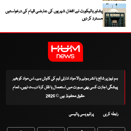
پشاور ہائیکورٹ نے افغان شہریوں کی عارضی قیام کی درخواستیں
مسترد کر دیں
ہم نیوز پر شائع یا نشر ہونے والا مواد ادارتی ٹیم کی کاوش ہے۔ اس مواد کو بغیر
پیشگی اجازت کسی بھی صورت میں استعمال یا نقل کرنا درست نہیں۔ تمام
حقوق محفوظ ہیں © 2026
رابطہ کریں
پرائیویسی پالیسی