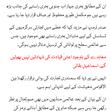
ان کے مطابق بحری جہاز اب جنوبی بحری راستے کی جانب بڑھ
رہے ہیں جو مکمل طور پر محفوظ اور صاف قرار دیا جا رہا ہے۔
صدر ٹرمپ نے مزید کہا کہ خطے میں تجارتی سرگرمیوں کے
تسلسل کے لیے متبادل بحری راستے بھی موجود ہیں، جس
سے عالمی سطح پر توانائی کی ترسیل متاثر نہیں ہوگی۔
معاہدے کے باوجود اعلیٰ قیادت کی شہادتیں نہیں بھولیں
گے، اسماعیل بقائی
انہوں نے زور دیا کہ سمندری تجارت کی روانی برقرار رکھنا بین
الاقوامی معیشت کے لیے انتہائی اہم ہے۔
ان کے بیان کے بعد عالمی منڈیوں میں بھی صورتحال پر نظر
رکھی جا رہی ہے جبکہ ماہرین کے مطابق آبنائے ہرمز کی