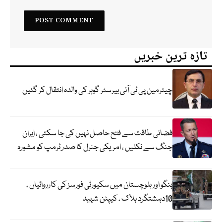
تازہ ترین خبریں
چیئرمین پی ٹی آئی بیرسٹر گوہر کی والدہ انتقال کر گئیں
فضائی طاقت سے فتح حاصل نہیں کی جا سکتی ، ایران
جنگ سے نکلیں ، امریکی جنرل کا صدر ٹرمپ کو مشورہ
ہنگو اور بلوچستان میں سکیورٹی فورسز کی کارروائیاں ،
10دہشتگرد ہلاک ، کیپٹن شہید