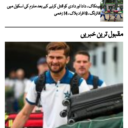
بینکاک ، دادا اور دادی کو قتل کرنے کے بعد ملزم کی اسکول میں
فائرنگ ، 8 افراد ہلاک ، 14 زخمی
مقبول ترین خبریں