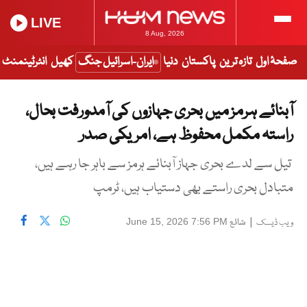
LIVE
8 Aug, 2026
صفحۂ اول
تازہ ترین
پاکستان
دنیا
ایران-اسرائیل جنگ
کھیل
انٹرٹینمنٹ
آبنائے ہرمز میں بحری جہازوں کی آمدورفت بحال،
راستہ مکمل محفوظ ہے، امریکی صدر
تیل سے لدے بحری جہاز آبنائے ہرمز سے باہر جا رہے ہیں،
متبادل بحری راستے بھی دستیاب ہیں، ٹرمپ
|
شائع
June 15, 2026 7:56 PM
ویب ڈیسک