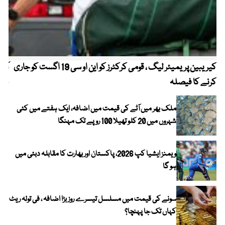
کیریبین پریمیئر لیگ ، قومی کرکٹرز کو این او سی 19 اگست کو جاری
آز
کرنے کا فیصلہ
چھی
ملک بھر میں آٹے کی قیمت میں اضافہ، ایک ہفتے میں کئی
شہروں میں 20 کلو تھیلا 100 روپے تک مہنگا
ویمنز ایشیا کپ 2026، پاکستان اور بھارت کا مقابلہ دبئی میں
ہو گا
سونے کی قیمت میں مسلسل تیسرے روز بڑا اضافہ ، فی تولہ ریٹ
کہاں تک جا پہنچا؟