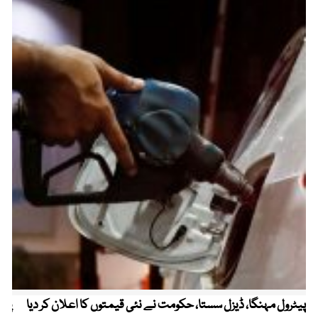
پیٹرول مہنگا، ڈیزل سستا، حکومت نے نئی قیمتوں کا اعلان کر دیا
پنج