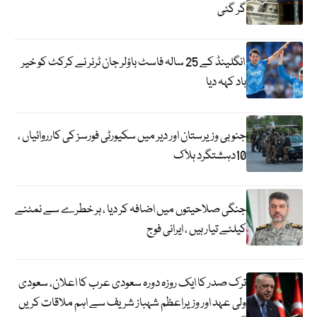
گر گئی
انگلینڈ کے 25 سالہ فاسٹ باؤلر جان ٹرنر نے کرکٹ کو خیر
باد کہہ دیا
جنوبی وزیرستان اور دیر میں سکیورٹی فورسز کی کارروائیاں ،
10دہشتگرد ہلاک
جنگی صلاحیتوں میں اضافہ کر دیا ، ہر خطرے سے نمٹنے
کیلئے تیار ہیں ، ایرانی فوج
ترک صدر کا ایک روزہ دورہ سعودی عرب کا اعلان، سعودی
ولی عہد اور وزیراعظم شہباز شریف سے اہم ملاقات کریں