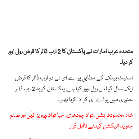
متحدہ عرب امارات نے پاکستان کا 2 ارب ڈالر کا قرض رول اوور
کر دیا۔
اسٹیٹ بینک کے مطابق یو اے ای نے دو ارب ڈالر کا قرض
ایک سال کیلئے رول اوور کیا ہے، پاکستان کو یہ 2ارب ڈالر
جنوری میں یو اے ای کو ادا کرنا تھے۔
شاہ محمودقریشی ،فواد چودھری، حبا فواد ،پرویز الہٰی اور صنم
جاوید الیکشن کیلئے نااہل قرار