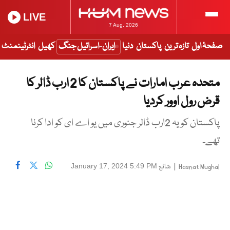
LIVE
7 Aug, 2026
صفحۂ اول
تازہ ترین
پاکستان
دنیا
ایران-اسرائیل جنگ
کھیل
انٹرٹینمنٹ
متحدہ عرب امارات نے پاکستان کا 2 ارب ڈالر کا
قرض رول اوور کردیا
پاکستان کو یہ 2ارب ڈالر جنوری میں یو اے ای کو ادا کرنا
تھے۔
|
شائع
January 17, 2024 5:49 PM
Hasnat Mughal