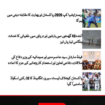
ویمنز ایشیا کپ 2026، پاکستان اور بھارت کا مقابلہ دبئی میں
ہو گا
آئندہ 48 گھنٹوں میں بارشوں اور دریاؤں میں طغیانی کا خدشہ،
ہنگامی تیاریاں تیز
فیلڈ مارشل سید عاصم منیر اور صومالیہ کے وزیر دفاع کی
ملاقات، دفاعی تعاون اور استعدادِ کار بڑھانے کے عزم کا اعادہ
پاکستان کیخلاف ٹیسٹ سیریز ، انگلینڈ کا 16 رکنی اسکواڈ
سامنے آ گیا