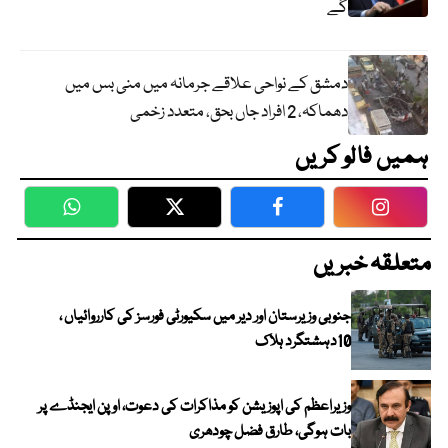
گے
دمشق کے نواحی علاقے جرمانہ میں منی بس میں
دھماکہ، 2 افراد جاں بحق، متعدد زخمی
ہمیں فالو کریں
WhatsApp
Twitter
Facebook
Faceboo
متعلقہ خبریں
جنوبی وزیرستان اور دیر میں سکیورٹی فورسز کی کارروائیاں ،
10دہشتگرد ہلاک
وزیراعظم کی اپوزیشن کو مذاکرات کی دعوت، اوپن ایجنڈے پر
بات ہوگی، طارق فضل چودھری