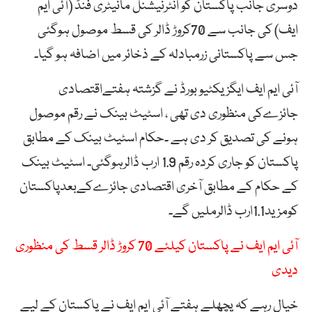
دوسری جانب پاکستان کو انٹرنیشنل مانیٹری فنڈ (آئی ایم
ایف) کی جانب سے 70کروڑ ڈالر کی قسط موصول ہوگئی
جس سے پاکستانی زرمبادلہ کے ذخائر میں اضافہ ہو گیا۔
آئی ایم ایف ایگزیکٹیو بورڈ نے گزشتہ ہفتےاقتصادی
جائزےکی منظوری دی تھی ، اسٹیٹ بینک نے رقم موصول
ہونے کی تصدیق کر دی ہے ۔حکام اسٹیٹ بینک کے مطابق
پاکستان کو جاری کردہ رقم 1.9 ارب ڈالرہوگئی۔ اسٹیٹ بینک
کے حکام کے مطابق آخری اقتصادی جائزےکےبعدپاکستان
کومزید1.1ارب ڈالرملیں گے۔
آئی ایم ایف نے پاکستان کیلئے 70 کروڑ ڈالر قسط کی منظوری
دیدی
خیال رہے کہ پچھلے ہفتے آئی ایم ایف نے پاکستان کے لیے