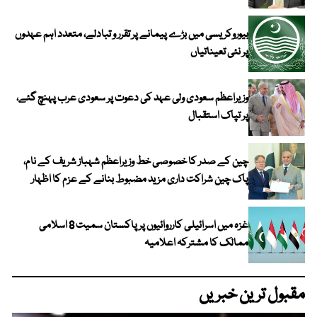
بیوروکریسی میں بڑے پیمانے پر تقرر و تبادلے، متعدد اہم عہدوں
پر نئی تعیناتیاں
وزیراعظم سعودی ولی عہد کی دعوت پر سعودی عرب پہنچ گئے،
پر تپاک استقبال
چین کے صدر کا خصوصی خط وزیراعظم شہباز شریف کے نام،
پاک چین شراکت داری مزید مضبوط بنانے کے عزم کا اظہار
غزہ میں اسرائیلی کارروائیوں پر پاکستان سمیت 8 اسلامی
ممالک کا مشترکہ اعلامیہ
مقبول ترین خبریں