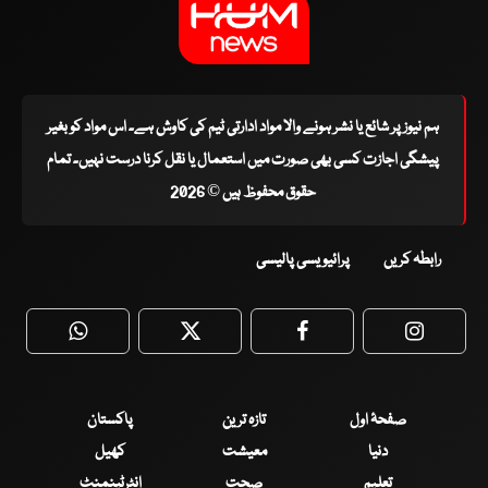
ہم نیوز پر شائع یا نشر ہونے والا مواد ادارتی ٹیم کی کاوش ہے۔ اس مواد کو بغیر
پیشگی اجازت کسی بھی صورت میں استعمال یا نقل کرنا درست نہیں۔ تمام
حقوق محفوظ ہیں © 2026
رابطہ کریں
پرائیویسی پالیسی
WhatsApp
Twitter
Facebook
Faceboo
صفحۂ اول
تازہ ترین
پاکستان
دنیا
معیشت
کھیل
تعلیم
صحت
انٹرٹینمنٹ