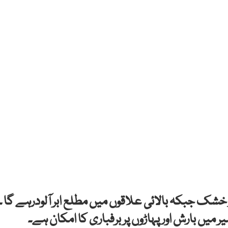
شک جبکہ بالائی علاقوں میں مطلع ابر آلودرہے گا ۔
ر میں بارش اور پہاڑوں پر برفباری کا امکان ہے۔