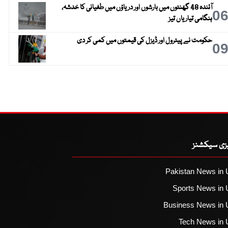
آئندہ 48 گھنٹوں میں بارشوں اور دریاؤں میں طغیانی کا خدشہ،
0
ہنگامی تیاریاں تیز
حکومت نے پیٹرول اور ڈیزل کی قیمتوں میں کمی کر دی
0
یزی سیکشنز
Pakistan News in 
Sports News in 
Business News in 
Tech News in 