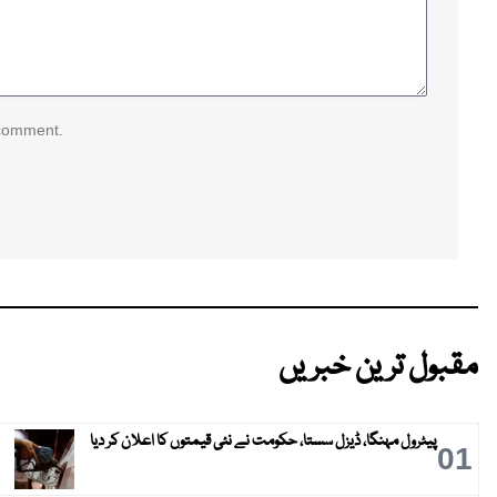
 comment.
مقبول ترین خبریں
پیٹرول مہنگا، ڈیزل سستا، حکومت نے نئی قیمتوں کا اعلان کر دیا
01