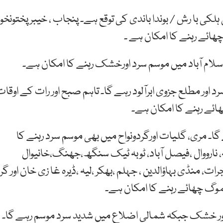
کی با رش / بوندا باندی کی توقع ہے۔ پنجاب ، خیبر پختونخوا
ھائے رہنے کا امکان ہے ۔
لام آباد میں موسم سرد اورخشک رہنے کا امکان ہے۔
 اور مطلع جزوی ابرآلود رہے گا۔ تاہم صبح اور رات کے اوقا
ھائے رہنے کا امکان ہے۔
۔ مری، گلیات اورگردونواح میں بھی موسم سرد رہنے کا
الہ، نارووال ،فیصل آباد، ٹوبہ ٹیک سنگھ،جھنگ،خانیوال
رات، منڈی بہاؤالدین ، جہلم ،بھکر ،لیہ ،ڈیرہ غا زی خان اور گر
موگ چھائے رہنے کا امکان ہے۔
 اور خشک جبکہ شمالی اضلاع میں شدید سرد موسم رہے گا۔