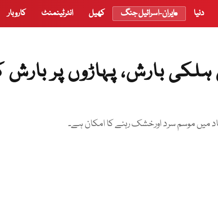
دنیا
ایران-اسرائیل جنگ
کھیل
انٹرٹینمنٹ
کاروبار
کی بارش، پہاڑوں پر بارش ک
اد میں موسم سرد اورخشک رہنے کا امکان ہے۔