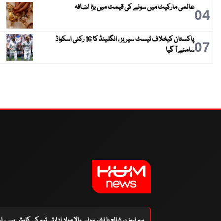
عالمی مارکیٹ میں سونے کی قیمت میں بڑا اضافہ
04
پاکستان کیخلاف ٹیسٹ سیریز ، انگلینڈ کا 16 رکنی اسکواڈ
07
سامنے آ گیا
ہم نیوز پر شائع یا نشر ہونے والا مواد ادارتی ٹیم کی کاوش ہے۔ 