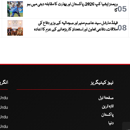
ویمنز ایشیا کپ 2026، پاکستان اور بھارت کا مقابلہ دبئی میں ہو
6
05
گا
فیلڈ مارشل سید عاصم منیر اور صومالیہ کے وزیر دفاع کی
9
08
ملاقات، دفاعی تعاون اور استعدادِ کار بڑھانے کے عزم کا اعادہ
نیوز کیٹیگریز
انگر
صفحۂ اول
Urdu
تازہ ترین
Urdu
پاکستان
Urdu
دنیا
Urdu
اس