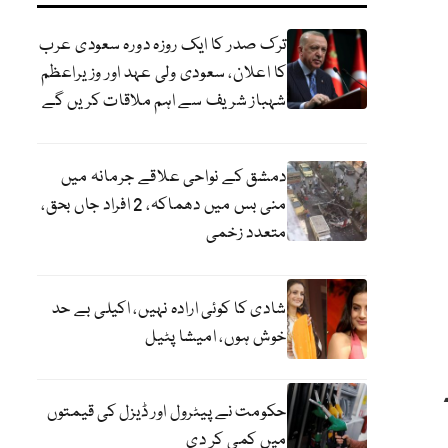
ترک صدر کا ایک روزہ دورہ سعودی عرب
کا اعلان، سعودی ولی عہد اور وزیراعظم
شہباز شریف سے اہم ملاقات کریں گے
دمشق کے نواحی علاقے جرمانہ میں
منی بس میں دھماکہ، 2 افراد جاں بحق،
متعدد زخمی
شادی کا کوئی ارادہ نہیں، اکیلی بے حد
خوش ہوں، امیشا پٹیل
حکومت نے پیٹرول اور ڈیزل کی قیمتوں
میں کمی کر دی