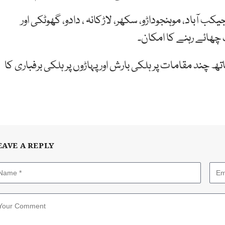
ٓباد، موہنجوداڑو، سکھر، لاڑکانہ ، دادو، گھوٹکی اور
ھائے رہنے کا امکان۔
ھ چند مقامات پر ہلکی بارش اور پہاڑوں پر ہلکی برفباری کا
EAVE A REPLY