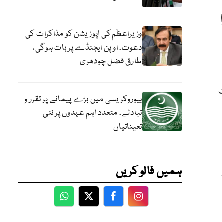
وزیراعظم کی اپوزیشن کو مذاکرات کی
دعوت، اوپن ایجنڈے پر بات ہوگی،
طارق فضل چودھری
ت
بیوروکریسی میں بڑے پیمانے پر تقرر و
تبادلے، متعدد اہم عہدوں پر نئی
تعیناتیاں
ہمیں فالو کریں
WhatsApp
Twitter
Facebook
Facebook