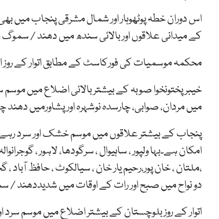
اس دوران خطہ پوٹھوہار اور شمال مشرقی پنجاب میں بھی ہل
کے میدانی علاقوں اور بالائی سندھ میں دھند / سموگ چ
محکمہ موسمیات کی فورکاسٹ کے مطابق اتوار کے روز اس
خیبرپختونخوا صوبہ کے بیشتر بالائی اضلاع میں موسم سرد
میں مردان، صوابی، چارسدہ نوشہرہ اور پشاورمیں دھند چ
پنجاب کے بیشتر علاقوں میں موسم خشک اور سرد رہے گا
امکان ہے۔بہا ولپور ، ساہیوال ، سرگودھا، لاہور ، گوجرانو
،ملتان ، خان پور،رحیم یار خان ، سیالکوٹ ، حافظ آباد ، گج
دو نواح میں صبح اور رات کے اوقات میں شدیددھند / س
اتوار کے روز بلوچستان کے بیشتر اضلاع میں موسم سرد