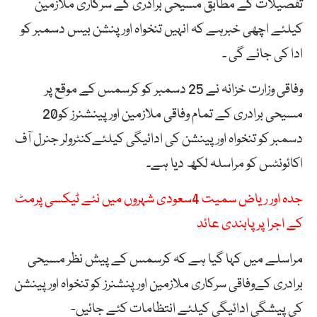
تفصیلات کے مطابق مسیحی برادری کے سرکاری ملازمین
کیلئے اچھی خبرہے کہ انہیں تنخواہ اور پنشن بیس دسمبر کو
ادا کی جائے گی ۔
وفاقی وزارت خزانہ نے 25 دسمبر کو کرسمس کے موقع پر
مسیحی برادری کے تمام وفاقی ملازمین اور پینشنرز کو20
دسمبر کو تنخواہ اور پینشن کی ادائیگی کیلئےکنٹرولر جنرل آف
اکائونٹس کو مراسلہ لکھ دیا ہے۔
جدہ اور ریاض سمیت 4سعودی شہروں میں نئے ٹیکسی پرمٹ
کے اجرا پر پابندی عائد
مراسلے میں کہا گیا ہے کہ کرسمس کے پیش نظر مسیحی
برادری کےوفاقی سرکاری ملازمین اورپنشنرز کو تنخواہ اور پینشن
کی پیشگی ادائیگی کیلئے انتظامات کئے جائیں-