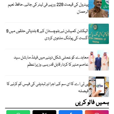
پیٹرول کی قیمت 228 روپے فی لیٹر کی جائے، حافظ نعیم
الرحمان
الیکشن کمیشن نے بلوچستان کے 4 بلدیاتی حلقوں میں 9
اگست کی پولنگ ملتوی کردی
معاہدے کو عملی شکل دینے میں فیلڈ مارشل سید
عاصم منیر کا کردار قابل قدر ہے، وزیراعظم
پی ٹی اے کا ای سم کے اجرا اور تبدیلی کی فیس کم کرنے کا
فیصلہ
ہمیں فالو کریں