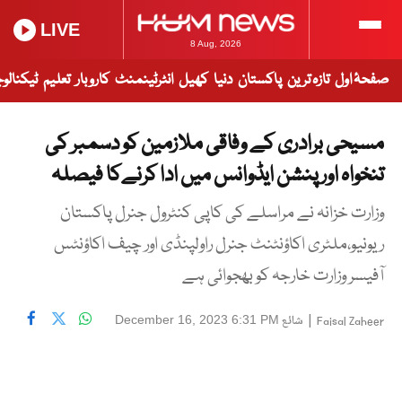
LIVE
8 Aug, 2026
صفحۂ اول
تازہ ترین
پاکستان
دنیا
کھیل
انٹرٹینمنٹ
کاروبار
تعلیم
ٹیکنالو
مسیحی برادری کے وفاقی ملازمین کو دسمبر کی
تنخواہ اور پنشن ایڈوانس میں ادا کرنےکا فیصلہ
وزارت خزانہ نے مراسلے کی کاپی کنٹرول جنرل پاکستان
ریونیو،ملٹری اکاؤنٹنٹ جنرل راولپنڈی اور چیف اکاؤنٹس
آفیسر وزارت خارجہ کو بھجوائی ہے
|
شائع
December 16, 2023 6:31 PM
Faisal Zaheer