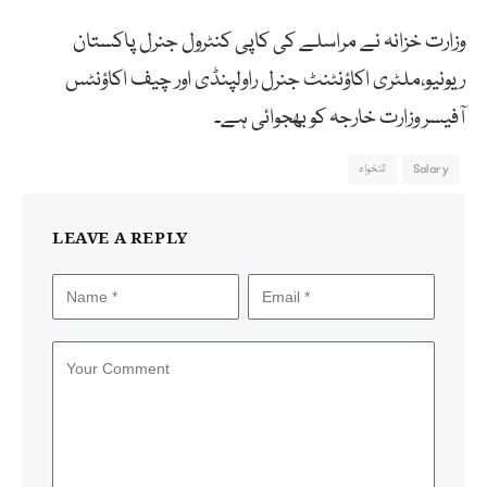
وزارت خزانہ نے مراسلے کی کاپی کنٹرول جنرل پاکستان
ریونیو،ملٹری اکاؤنٹنٹ جنرل راولپنڈی اور چیف اکاؤنٹس
آفیسر وزارت خارجہ کو بھجوائی ہے۔
Salary
تنخواہ
LEAVE A REPLY