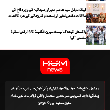
فیلڈ مارشل سید عاصم منیر اور صومالیہ کے وزیر دفاع کی
ملاقات، دفاعی تعاون اور استعدادِ کار بڑھانے کے عزم کا اعادہ
پاکستان کیخلاف ٹیسٹ سیریز ، انگلینڈ کا 16 رکنی اسکواڈ
سامنے آ گیا
ہم نیوز پر شائع یا نشر ہونے والا مواد ادارتی ٹیم کی کاوش ہے۔ اس مواد کو بغیر
پیشگی اجازت کسی بھی صورت میں استعمال یا نقل کرنا درست نہیں۔ تمام
حقوق محفوظ ہیں © 2026