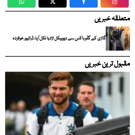
WhatsApp
Twitter
Facebook
Faceboo
متعلقہ خبریں
گاڑی کے گلَو باکس سے دیوہیکل اژدہا نکل آیا، ڈرائیور خوفزدہ
مقبول ترین خبریں