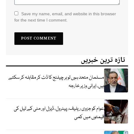
Save my name, email, and website in this browser
for the next time I comment.
تازہ ترین خبریں
مسلمان متحد ہوں تو ہر چیلنج کا ڈٹ کر مقابلہ کر سکتے
ہیں، ایرانی وزیر خارجہ
عوام کو جزوی ریلیف، پیٹرول، ڈیزل اور مٹی کے تیل کی
قیمتوں میں کمی