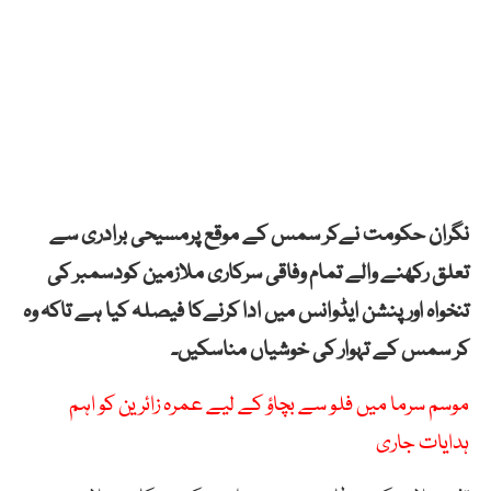
نگران حکومت نےکر سمس کے موقع پرمسیحی برادری سے
تعلق رکھنے والے تمام وفاقی سرکاری ملازمین کودسمبر کی
تنخواہ اور پنشن ایڈوانس میں ادا کرنےکا فیصلہ کیا ہے تاکہ وہ
کر سمس کے تہوار کی خوشیاں مناسکیں۔
موسم سرما میں فلو سے بچاؤ کے لیے عمرہ زائرین کو اہم
ہدایات جاری