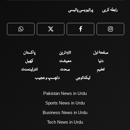
رابطہ کریں
پرائیویسی پالیسی
WhatsApp
Twitter
Facebook
Faceboo
صفحۂ اول
تازہ ترین
پاکستان
دنیا
معیشت
کھیل
تعلیم
صحت
انٹرٹینمنٹ
ٹیکنالوجی
دلچسپ و عجیب
Pakistan News in Urdu
Sports News in Urdu
Business News in Urdu
Tech News in Urdu