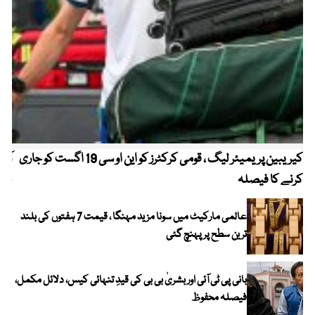
کیریبین پریمیئر لیگ ، قومی کرکٹرز کو این او سی 19 اگست کو جاری
آز
کرنے کا فیصلہ
چھی
عالمی مارکیٹ میں سونا مزید مہنگا ، قیمت 7 ہفتوں کی بلند
ترین سطح پر پہنچ گئی
بانی پی ٹی آئی اور بشریٰ بی بی کی قیدِ تنہائی کیس، دلائل مکمل،
فیصلہ محفوظ