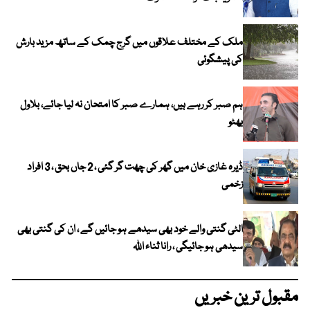
ملک کے مختلف علاقوں میں گرج چمک کے ساتھ مزید بارش
کی پیشگوئی
ہم صبر کر رہے ہیں، ہمارے صبر کا امتحان نہ لیا جائے، بلاول
بھٹو
ڈیرہ غازی خان میں گھر کی چھت گر گئی ، 2 جاں بحق ، 3 افراد
زخمی
الٹی گنتی والے خود بھی سیدھے ہو جائیں گے ، ان کی گنتی بھی
سیدھی ہو جائیگی ، رانا ثناء اللہ
مقبول ترین خبریں