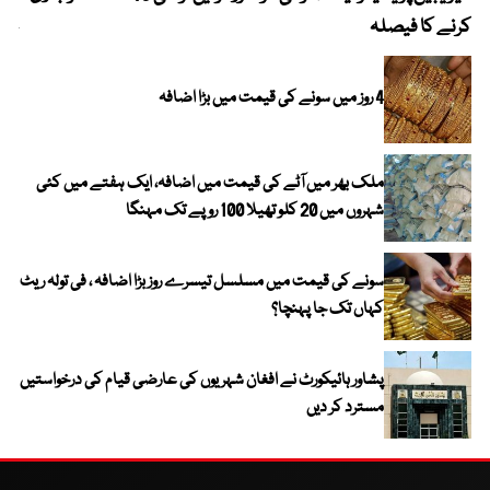
کرنے کا فیصلہ
چھی
4 روز میں سونے کی قیمت میں بڑا اضافہ
ملک بھر میں آٹے کی قیمت میں اضافہ، ایک ہفتے میں کئی
شہروں میں 20 کلو تھیلا 100 روپے تک مہنگا
سونے کی قیمت میں مسلسل تیسرے روز بڑا اضافہ ، فی تولہ ریٹ
کہاں تک جا پہنچا؟
پشاور ہائیکورٹ نے افغان شہریوں کی عارضی قیام کی درخواستیں
مسترد کر دیں