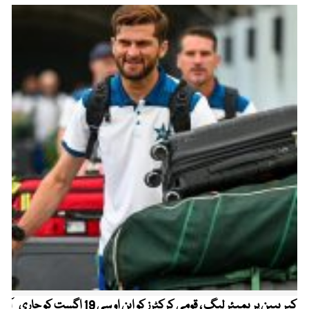
کیریبین پریمیئر لیگ ، قومی کرکٹرز کو این او سی 19 اگست کو جاری
آز