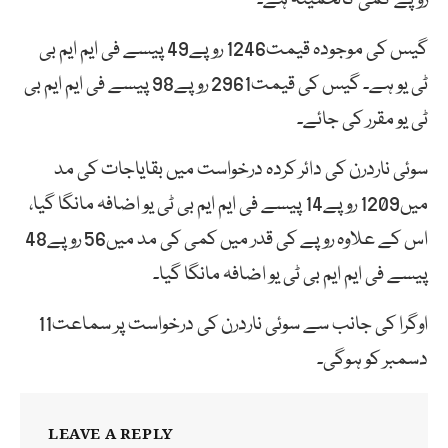
گیس کی موجودہ قیمت1246 روپے49 پیسے فی ایم ایم بی
ٹی یو ہے۔ گیس کی قیمت2961 روپے98 پیسے فی ایم ایم بی
ٹی یو مقرر کی جائے۔
سوئی ناردرن کی دائر کردہ درخواست میں بقایاجات کی مد
میں1209 روپے14 پیسے فی ایم ایم بی ٹی یو اضافہ مانگا گیا،
اس کے علاوہ روپے کی قدر میں کمی کی مد میں56 روپے48
پیسے فی ایم ایم بی ٹی یو اضافہ مانگا گیا۔
اوگرا کی جانب سے سوئی ناردرن کی درخواست پر سماعت11
دسمبر کو ہوگی۔
LEAVE A REPLY