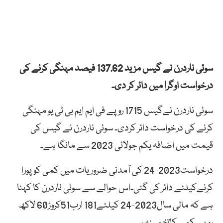
سوئی ناردرن نے گیس مزید 137.62 فیصد مہنگی کرنے کی
درخواست اوگرا میں دائر کر دی۔
سوئی ناردرن نےگیس 1715 روپے فی ایم ایم بی ٹی یو مہنگی
کرنے کی درخواست دائر کردی۔ سوئی ناردرن نے گیس کی
قیمت میں اضافہ یکم جولائی 2023 سے مانگا ہے۔
درخواست2023-24 کی آمدنی ضروریات میں کمی کو پورا
کرنےکیلئے دائر کی گئی۔اس حوالے سے سوئی ناردرن کا کہنا
ہے کہ مالی سال2023-24 کیلئے181 ارب51کروڑ60 لاکھ
روپے کمی کاتخمینہ ہے۔