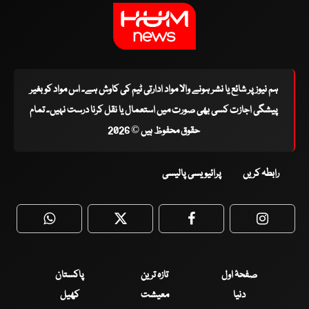
ہم نیوز پر شائع یا نشر ہونے والا مواد ادارتی ٹیم کی کاوش ہے۔ اس مواد کو بغیر
پیشگی اجازت کسی بھی صورت میں استعمال یا نقل کرنا درست نہیں۔ تمام
حقوق محفوظ ہیں © 2026
رابطہ کریں
پرائیویسی پالیسی
WhatsApp
Twitter
Facebook
Faceboo
صفحۂ اول
تازہ ترین
پاکستان
دنیا
معیشت
کھیل