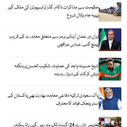
حکومت سے مذاکرات ناکام، گڈز ٹرانسپورٹرز کی ملک گیر
پہیہ جام ہڑتال شروع
ایران اور عمان آبنائے ہرمز سے متعلق معاہدے کے قریب
پہنچ گئے، عباس عراقچی
شیخ حسینہ واجد کی حمایت، شکیب الحسن پر بنگلہ
دیش کرکٹ کے دروازے بند
پاک سعودی ترکیہ دفاعی معاہدہ، بھارت بھی پاکستان کے
اسٹریٹجک فوائد کا معترف
تعلیمی ادارے 24 اگست تک بند رہیں گے، رانا سکندر