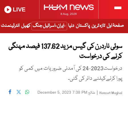
LIVE
8 Aug, 2026
صفحۂ اول
تازہ ترین
پاکستان
دنیا
ایران-اسرائیل جنگ
کھیل
انٹرٹینمنٹ
سوئی ناردرن کی گیس مزید 137.62 فیصد مہنگی
کرنے کی درخواست
درخواست2023-24 کی آمدنی ضروریات میں کمی کو
پورا کرنےکیلئے دائر کی گئی۔
|
شائع
December 5, 2023 7:38 PM
Hasnat Mughal