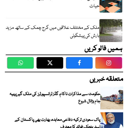
حیات
ملک کے مختلف علاقوں میں گرج چمک کے ساتھ مزید
بارش کی پیشگوئی
ہمیں فالو کریں
WhatsApp
Twitter
Facebook
Faceboo
متعلقہ خبریں
حکومت سے مذاکرات ناکام، گڈز ٹرانسپورٹرز کی ملک گیر پہیہ
جام ہڑتال شروع
پاک سعودی ترکیہ دفاعی معاہدہ، بھارت بھی پاکستان کے
اسٹریٹجک فوائد کا معترف